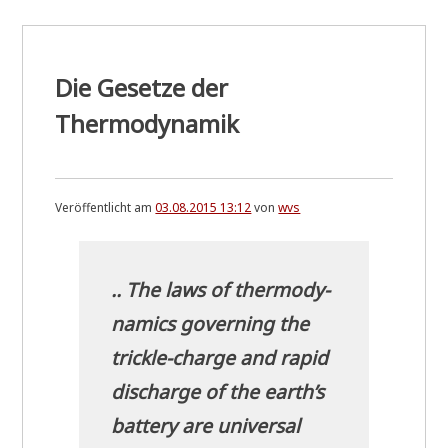
Die Gesetze der
Thermodynamik
Veröffentlicht am
03.08.2015 13:12
von
wvs
.. The laws of ther­mo­dy­
na­mics gover­ning the
trick­le-char­ge and rapid
dischar­ge of the earth’s
bat­tery are uni­ver­sal