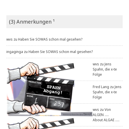
(3) Anmerkungen ¹
wvs
zu
Haben Sie SOWAS schon mal gesehen?
ingaginga
zu
Haben Sie SOWAS schon mal gesehen?
wvs
zu
Jens
Spahn, die x-te
Folge
Fred Lang
zu
Jens
Spahn, die x-te
Folge
wvs
zu
Von
ALGEN .....
About ALGAE .....