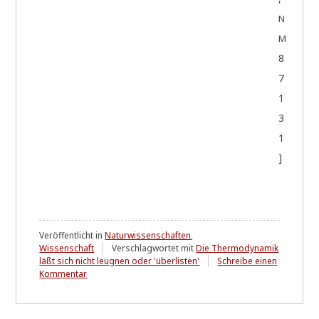
N
M
8
7
1
3
1
]
Veröffentlicht in
Naturwissenschaften
,
Wissenschaft
Verschlagwortet mit
Die Thermodynamik
läßt sich nicht leugnen oder 'überlisten'
Schreibe einen
zu
Kommentar
Die
Gesetze
der