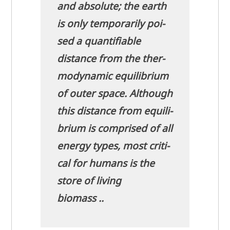
and abso­lu­te; the earth
is only tem­po­r­a­ri­ly poi­
sed a quan­ti­fia­ble
distance from the ther­
mo­dy­na­mic equi­li­bri­um
of outer space. Alt­hough
this distance from equi­li­
bri­um is com­pri­sed of all
ener­gy types, most cri­ti­
cal for humans is the
store of living
biomass ..