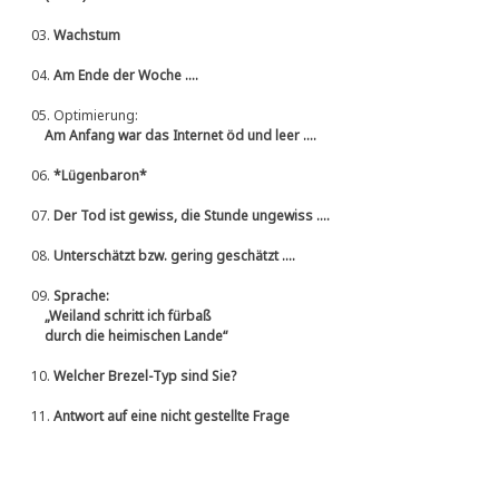
03.
Wachstum
04.
Am Ende der Woche ....
05.
Optimierung:
Am Anfang war das Internet öd und leer ....
06.
*Lügenbaron*
07.
Der Tod ist gewiss, die Stunde ungewiss ....
08.
Unterschätzt bzw. gering geschätzt ....
09.
Sprache:
„Weiland schritt ich fürbaß
durch die heimischen Lande“
10.
Welcher Brezel-Typ sind Sie?
11.
Antwort auf eine nicht gestellte Frage