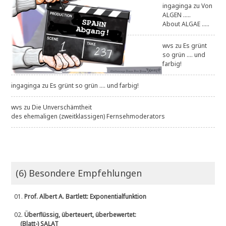
ingaginga
zu
Von
ALGEN .....
About ALGAE .....
wvs
zu
Es grünt
so grün .... und
farbig!
ingaginga
zu
Es grünt so grün .... und farbig!
wvs
zu
Die Unverschämtheit
des ehemaligen (zweitklassigen) Fernsehmoderators
(6) Besondere Empfehlungen
01.
Prof. Albert A. Bartlett: Exponentialfunktion
02.
Überflüssig, überteuert, überbewertet:
(Blatt-) SALAT