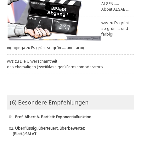
ALGEN .....
About ALGAE .....
wvs
zu
Es grünt
so grün .... und
farbig!
ingaginga
zu
Es grünt so grün .... und farbig!
wvs
zu
Die Unverschämtheit
des ehemaligen (zweitklassigen) Fernsehmoderators
(6) Besondere Empfehlungen
01.
Prof. Albert A. Bartlett: Exponentialfunktion
02.
Überflüssig, überteuert, überbewertet:
(Blatt-) SALAT