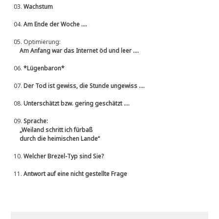
03.
Wachstum
04.
Am Ende der Woche ....
05.
Optimierung:
Am Anfang war das Internet öd und leer ....
06.
*Lügenbaron*
07.
Der Tod ist gewiss, die Stunde ungewiss ....
08.
Unterschätzt bzw. gering geschätzt ....
09.
Sprache:
„Weiland schritt ich fürbaß
durch die heimischen Lande“
10.
Welcher Brezel-Typ sind Sie?
11.
Antwort auf eine nicht gestellte Frage