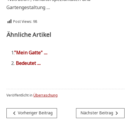
Gartengestaltung ....
Post Views:
98
Ähnliche Artikel
"
Mein Gat­te" ....
Bedeu­tet ....
Veröffentlicht in
Überraschung
Beitragsnavigation
navigate_before
navigate_next
Vorheriger Beitrag
Nächster Beitrag