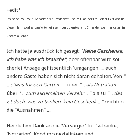
*edit*
Ich habe 'mal mein Gedächt­nis durch­for­stet und mit mei­ner Frau dis­ku­tiert was in
die­sem Jahr so alles pas­sier­te - ein sehr tur­bu­len­tes Jahr. Eines der span­nend­sten in
unse­rem Leben ....
Ich hat­te ja aus­drück­lich gesagt:
"Kei­ne Geschen­ke,
ich habe was ich brau­che"
, aber offen­bar wird sol­
cher­lei Ansa­ge geflis­sent­lich 'umgan­gen' .... auch
ande­re Gäste haben sich nicht dar­an gehal­ten. Von
"
.. etwas für den Gar­ten .. "
über
" .. als Not­ra­ti­on .. "
über
" .. zum all­ge­mei­nen Ver­zehr .. "
bis zu
" .. das
ist doch 'was zu trin­ken, kein Geschenk .. "
reich­ten
die "Aus­nah­men" ....
Herz­li­chen Dank an die 'Ver­sor­ger' für Geträn­ke,
'Not­ra­ti­on', Kon­di­tor­spe­zia­li­tä­ten und