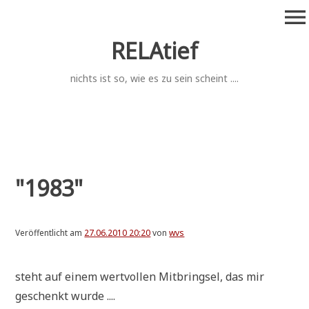
Zum
menu
Inhalt
springen
RELAtief
nichts ist so, wie es zu sein scheint ....
"1983"
Veröffentlicht am
27.06.2010 20:20
von
wvs
steht auf einem wert­vol­len Mit­bring­sel, das mir
geschenkt wurde ....