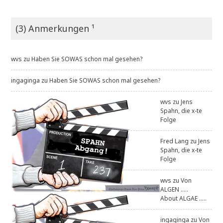
(3) Anmerkungen ¹
wvs
zu
Haben Sie SOWAS schon mal gesehen?
ingaginga
zu
Haben Sie SOWAS schon mal gesehen?
wvs
zu
Jens
Spahn, die x-te
Folge
Fred Lang
zu
Jens
Spahn, die x-te
Folge
wvs
zu
Von
ALGEN .....
About ALGAE .....
ingaginga
zu
Von