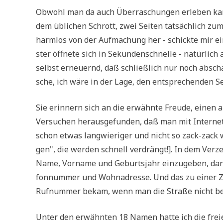
Obwohl man da auch Über­ra­schun­gen erle­ben kann
dem übli­chen Schrott, zwei Sei­ten tat­säch­lich zum
harm­los von der Auf­ma­chung her - schick­te mir ei
ster öff­ne­te sich in Sekun­den­schnel­le - natür­lic
selbst erneu­ernd, daß schließ­lich nur noch absch
sche, ich wäre in der Lage, den ent­spre­chen­den 
Sie erin­nern sich an die erwähn­te Freu­de, einen 
Ver­su­chen her­aus­ge­fun­den, daß man mit Inter­ne
schon etwas lang­wie­ri­ger und nicht so zack-zack 
gen", die wer­den schnell ver­drängt!]. In dem Ver­zei
Name, Vor­na­me und Geburts­jahr ein­zu­ge­ben, da
fon­num­mer und Wohn­adres­se. Und das zu einer Ze
Ruf­num­mer bekam, wenn man die Stra­ße nicht b
Unter den erwähn­ten 18 Namen hat­te ich die frei