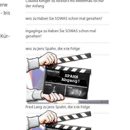
Claudia Klinger
zu
Absturz ins Mittelmaß ist nur
e­ne
der Anfang
- bis
wvs
zu
Haben Sie SOWAS schon mal gesehen?
ingaginga
zu
Haben Sie SOWAS schon mal
 Kür­
gesehen?
wvs
zu
Jens Spahn, die x-te Folge
Fred Lang
zu
Jens Spahn, die x-te Folge