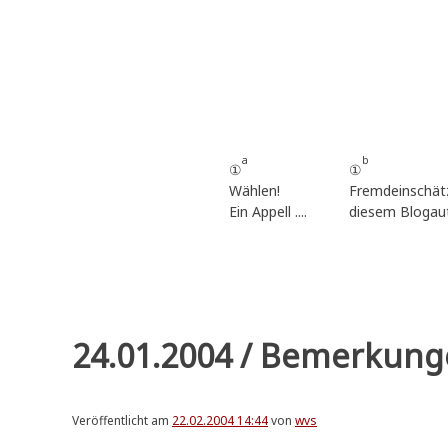
Zum
Inhalt
springen
a
b
①
①
Wählen!
Fremdeinschät
Ein Appell ....
diesem Blogau
24.01.2004 / Bemerkung
Veröffentlicht am
22.02.2004 14:44
von
wvs