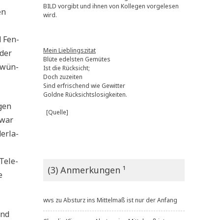
BILD vorgibt und ihnen von Kollegen vorgelesen
en
wird.
z
d Fen­
Mein Lieblingszitat
­der
Blüte edelsten Gemütes
r wün­
Ist die Rücksicht;
Doch zuzeiten
Sind erfrischend wie Gewitter
Goldne Rücksichtslosigkeiten.
­gen
[Quelle]
 war
er­la­
Tele­
(3) Anmerkungen ¹
e
wvs
zu
Absturz ins Mittelmaß ist nur der Anfang
und