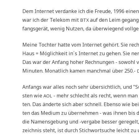
Dem Inter­net ver­dan­ke ich die Freu­de, 1996 einen
war ich der Tele­kom mit
auf den Leim gegan­gen
BTX
fangs­ge­rät, wenig Nut­zen, da über­wie­gend voll­ge
Mei­ne Toch­ter hat­te vom Inter­net gehört. Sie re
Haus = Mög­lich­keit in´s Inter­net zu gehen. Sie ner
Das war der Anfang hoher Rech­nun­gen - sowohl vo
Minu­ten. Monat­lich kamen manch­mal über 250.-
Anfangs war alles noch sehr über­sicht­lich, und "
sten wie
- mehr schlecht als recht, wenn man e
AOL
ten. Das änder­te sich aber schnell. Eben­so wie be
ten das Medi­um zu über­neh­men - was ihnen bis d
die Namens­ge­bung und -ver­ga­be bes­ser gere­gelt
zeich­nis steht, ist durch Stich­wort­su­che leicht z