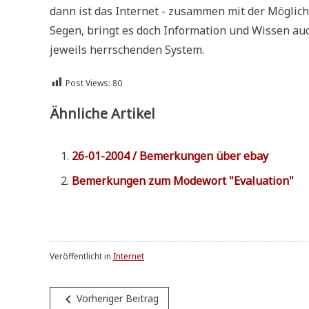
dann ist das Inter­net - zusam­men mit der Mög­lich
Segen, bringt es doch Infor­ma­ti­on und Wis­sen au
jeweils herr­schen­den System.
Post Views:
80
Ähnliche Artikel
26-01-2004 / Bemer­kun­gen über ebay
Bemer­kun­gen zum Mode­wort "Eva­lua­ti­on"
Veröffentlicht in
Internet
Beitragsnavigation
navigate_before
Vorheriger Beitrag