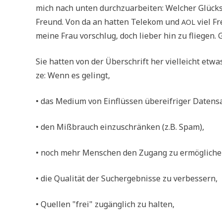
mich nach unten durch­zu­ar­bei­ten: Wel­cher Glücks­f
Freund. Von da an hat­ten Tele­kom und
viel Fr
AOL
mei­ne Frau vor­schlug, doch lie­ber hin zu flie­gen. 
Sie hat­ten von der Über­schrift her viel­leicht etwa
ze: Wenn es gelingt,
• das Medi­um von Ein­flüs­sen über­eif­ri­ger Daten­
• den Miß­brauch ein­zu­schrän­ken (z.B. Spam),
• noch mehr Men­schen den Zugang zu ermögliche
• die Qua­li­tät der Such­ergeb­nis­se zu verbessern,
• Quel­len "frei" zugäng­lich zu halten,