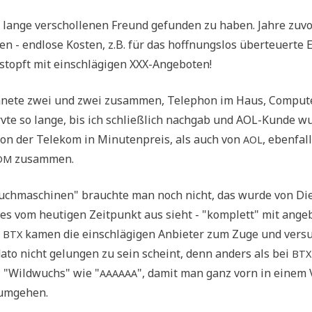
 lan­ge ver­schol­le­nen Freund gefun­den zu haben. Jah­re zuv
 - end­lo­se Kosten, z.B. für das hoff­nungs­los über­teu­er­te
­stopft mit ein­schlä­gi­gen XXX-Angeboten!
ch­ne­te zwei und zwei zusam­men, Tele­phon im Haus, Com­pu­t
v­te so lan­ge, bis ich schließ­lich nach­gab und AOL-Kun­de wu
n der Tele­kom in Minu­ten­preis, als auch von
, eben­fal
AOL
zusammen.
DM
Such­ma­schi­nen" brauch­te man noch nicht, das wur­de von Di
s vom heu­ti­gen Zeit­punkt aus sieht - "kom­plett" mit ange­
i
kamen die ein­schlä­gi­gen Anbie­ter zum Zuge und ver­s
BTX
ato nicht gelun­gen zu sein scheint, denn anders als bei
BTX
, "Wild­wuchs" wie "
", damit man ganz vorn in einem 
AAAAAA
u umgehen.