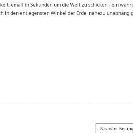
­keit, email in Sekun­den um die Welt zu schicken - ein wah­r
ch in den ent­le­gen­sten Win­kel der Erde, nahe­zu unab­hän­g
Nächster Beitra