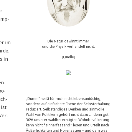
or
 Emp­
Die Natur gewinnt immer
er im
und die Physik verhandelt nicht.
r­de.
[Quelle]
ls in
en­
bo­
uch­
„Dumm“ heißt für mich nicht lebensuntüchtig,
sondern auf einfachste Ebene der Selbsterhaltung
ist
reduziert. Selbständiges Denken und sinnvolle
Wahl von Politikern gehört nicht dazu …. denn gut
Ver­
30% unserer wahlberechtigten Wohnbevölkerung
kann nicht *sinnerfassend* lesen und urteilt nach
Äußerlichkeiten und Hörensagen – und dem was