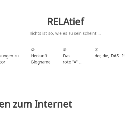
RELAtief
nichts ist so, wie es zu sein scheint ....
②
③
④
zungen zu
Herkunft
Das
der, die,
DAS
..?!
tor
Blogname
rote "A" ....
.
en zum Internet