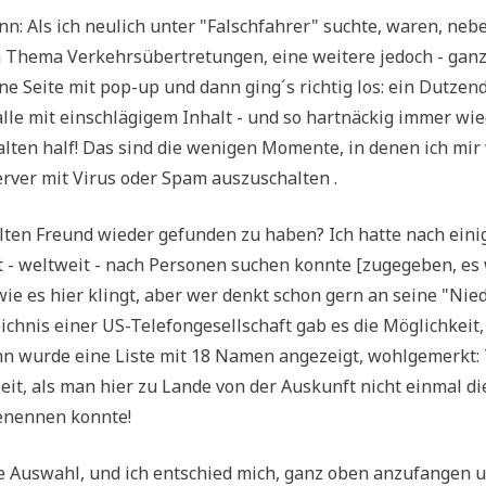
: Als ich neu­lich unter "Falsch­fah­rer" such­te, waren, neb
 The­ma Ver­kehrs­über­tre­tun­gen, eine wei­te­re jedoch - gan
ne Sei­te mit pop-up und dann ging´s rich­tig los: ein Dut­zen
h alle mit ein­schlä­gi­gem Inhalt - und so hart­näckig immer wie
al­ten half! Das sind die weni­gen Momen­te, in denen ich mi
Ser­ver mit Virus oder Spam auszuschalten .
alten Freund wie­der gefun­den zu haben? Ich hat­te nach eini
t - welt­weit - nach Per­so­nen suchen konn­te [zuge­ge­ben, es
wie es hier klingt, aber wer denkt schon gern an sei­ne "Nie­d
ch­nis einer US-Tele­fon­ge­sell­schaft gab es die Mög­lich­keit,
nn wur­de eine Liste mit 18 Namen ange­zeigt, wohl­ge­merkt: 
it, als man hier zu Lan­de von der Aus­kunft nicht ein­mal di
enen­nen konnte!
e Aus­wahl, und ich ent­schied mich, ganz oben anzu­fan­gen 