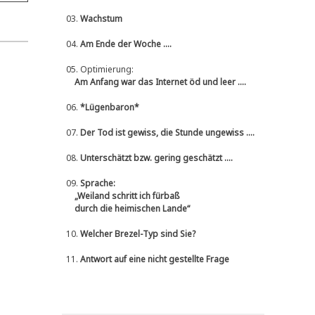
03.
Wachstum
04.
Am Ende der Woche ....
05.
Optimierung:
Am Anfang war das Internet öd und leer ....
06.
*Lügenbaron*
07.
Der Tod ist gewiss, die Stunde ungewiss ....
08.
Unterschätzt bzw. gering geschätzt ....
09.
Sprache:
„Weiland schritt ich fürbaß
durch die heimischen Lande“
10.
Welcher Brezel-Typ sind Sie?
11.
Antwort auf eine nicht gestellte Frage