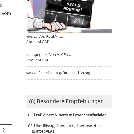
er
ig vom
wvs
zu
Von ALGEN .....
About ALGAE .....
ingaginga
zu
Von ALGEN .....
About ALGAE .....
wvs
zu
Es grünt so grün .... und farbig!
(6) Besondere Empfehlungen
01.
Prof. Albert A. Bartlett: Exponentialfunktion
02.
Überflüssig, überteuert, überbewertet:
navigate_next
g
(Blatt-) SALAT