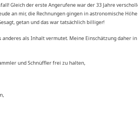
all! Gleich der erste Ange­ru­fe­ne war der 33 Jah­re ver­schol­l
eu­de an mir, die Rech­nun­gen gin­gen in astro­no­mi­sche Höhe 
Gesagt, getan und das war tat­säch­lich billiger!
s ande­res als Inhalt ver­mu­tet. Mei­ne Ein­schät­zung daher in
samm­ler und Schnüff­ler frei zu halten,
n,