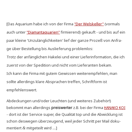
[Das Aqua­ri­um habe ich von der Fir­ma
"Der Wels­kel­ler"
(vor­mals
auch unter
"Dia­man­t­a­qua­ri­en"
fir­mie­rend) gekauft - und bis auf ein
paar klei­ne 'Unzu­läng­lich­kei­ten' lief der gan­ze Pro­zeß von Anfra­
ge über Bestel­lung bis Aus­lie­fe­rung problemlos:
Trotz der anfäng­li­chen Hake­lei und einer Lie­fer­in­for­ma­ti­on, die ich
zuerst von der Spe­di­ti­on und nicht vom Lie­fe­ran­ten bekam.
Ich kann die Fir­ma mit gutem Gewis­sen wei­ter­emp­feh­len, man
soll­te aller­dings kla­re Abspra­chen tref­fen, Schrift­form ist
empfehlenswert.
Abdeckun­gen und/oder Leuch­ten (und wei­te­res Zube­hör!)
bekommt man aller­dings
preis­wer­ter
z.B. bei der Fir­ma
HANAKO
KOI
- dort ist der Ser­vice super, die Qua­li­tät top und die Abwick­lung ist
schon des­we­gen über­zeu­gend, weil jeder Schritt per Mail doku­
men­tiert
mit­ge­teilt wird ....]
&