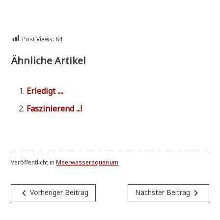
Post Views:
84
Ähnliche Artikel
Erle­digt ....
Fas­zi­nie­rend ...!
Veröffentlicht in
Meerwasseraquarium
Beitragsnavigation
navigate_before
navigate_next
Vorheriger Beitrag
Nächster Beitrag