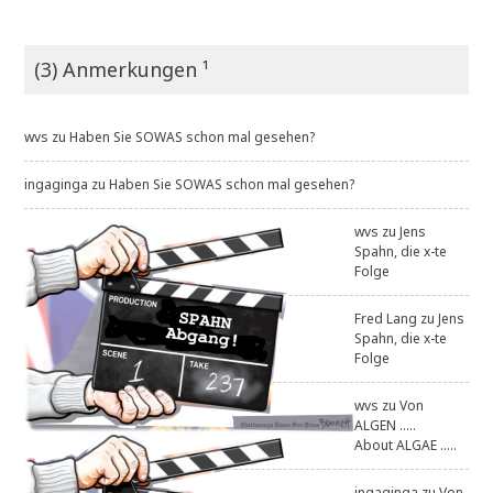
(3) Anmerkungen ¹
wvs
zu
Haben Sie SOWAS schon mal gesehen?
ingaginga
zu
Haben Sie SOWAS schon mal gesehen?
wvs
zu
Jens
Spahn, die x-te
Folge
Fred Lang
zu
Jens
Spahn, die x-te
Folge
wvs
zu
Von
ALGEN .....
About ALGAE .....
ingaginga
zu
Von