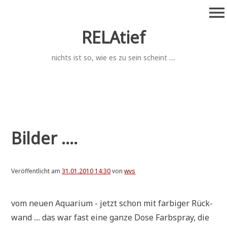
Zum
menu
Inhalt
springen
RELAtief
nichts ist so, wie es zu sein scheint ....
Bilder ....
Veröffentlicht am
31.01.2010 14:30
von
wvs
vom neu­en Aqua­ri­um - jetzt schon mit far­bi­ger Rück­
wand .... das war fast eine gan­ze Dose Farb­spray, die