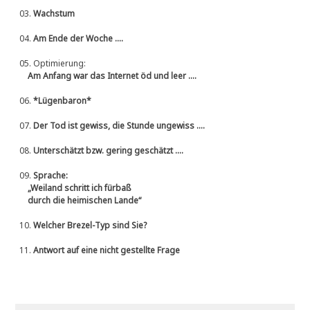
03.
Wachstum
04.
Am Ende der Woche ....
05.
Optimierung:
Am Anfang war das Internet öd und leer ....
06.
*Lügenbaron*
07.
Der Tod ist gewiss, die Stunde ungewiss ....
08.
Unterschätzt bzw. gering geschätzt ....
09.
Sprache:
„Weiland schritt ich fürbaß
durch die heimischen Lande“
10.
Welcher Brezel-Typ sind Sie?
11.
Antwort auf eine nicht gestellte Frage