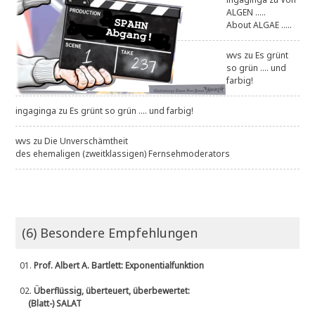
ALGEN .....
About ALGAE .....
wvs
zu
Es grünt
so grün .... und
farbig!
ingaginga
zu
Es grünt so grün .... und farbig!
wvs
zu
Die Unverschämtheit
des ehemaligen (zweitklassigen) Fernsehmoderators
(6) Besondere Empfehlungen
01.
Prof. Albert A. Bartlett: Exponentialfunktion
02.
Überflüssig, überteuert, überbewertet:
(Blatt-) SALAT