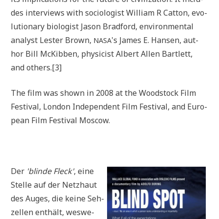
des inter­views with socio­lo­gist Wil­liam R Cat­ton, evo­
lu­tio­na­ry bio­lo­gist Jason Brad­ford, envi­ron­men­tal
ana­lyst Lester Brown,
's James E. Han­sen, aut­
NASA
hor Bill McKib­ben, phy­si­cist Albert Allen Bart­lett,
and others.[3]
The film was shown in 2008 at the Wood­stock Film
Festi­val, Lon­don Inde­pen­dent Film Festi­val, and Euro­
pean Film Festi­val Moscow.
Der
'blin­de Fleck'
, eine
Stel­le auf der Netz­haut
des Auges, die kei­ne Seh­
zel­len ent­hält, wes­we­