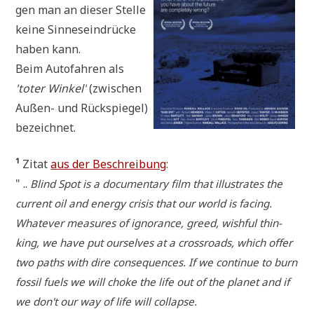
gen man an die­ser Stel­le
kei­ne Sin­nes­ein­drücke
haben kann.
Beim Auto­fah­ren als
'toter Win­kel'
(zwi­schen
Außen- und Rück­spie­gel)
bezeichnet.
¹
Zitat
aus der Beschrei­bung
:
" ..
Blind Spot is a docu­men­ta­ry film that illu­stra­tes the
cur­rent oil and ener­gy cri­sis that our world is facing.
Wha­te­ver mea­su­res of igno­rance, greed, wishful thin­
king, we have put our­sel­ves at a cross­roads, which offer
two paths with dire con­se­quen­ces. If we con­ti­n­ue to burn
fos­sil fuels we will cho­ke the life out of the pla­net and if
we don't our way of life will collapse.