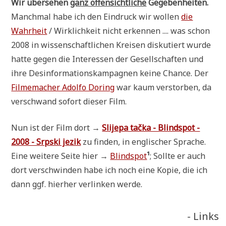
Wir über­se­hen
ganz offen­sicht­li­che
Gegebenheiten.
Manch­mal habe ich den Ein­druck wir wol­len
die
Wahr­heit
/ Wirk­lich­keit nicht erken­nen .... was schon
2008 in wis­sen­schaft­li­chen Krei­sen dis­ku­tiert wur­de
hat­te gegen die Inter­es­sen der Gesell­schaf­ten und
ihre Des­in­for­ma­ti­ons­kam­pa­gnen kei­ne Chan­ce. Der
Fil­me­ma­cher Adol­fo Doring
war kaum ver­stor­ben, da
ver­schwand sofort die­ser Film.
Nun ist der Film dort →
Slijepa tač­ka - Blind­s­pot -
2008 - Srp­ski jezik
zu fin­den, in eng­li­scher Spra­che.
Eine wei­te­re Sei­te hier →
Blind­s­pot
¹
; Soll­te er auch
dort ver­schwin­den habe ich noch eine Kopie, die ich
dann ggf. hier­her ver­lin­ken werde.
- Links