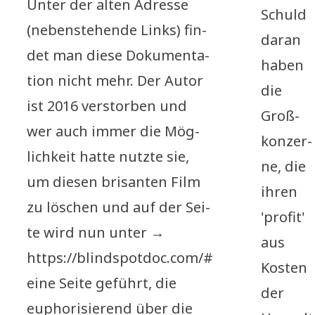
Unter der alten Adres­se
Schuld
(neben­ste­hen­de Links) fin­
dar­an
det man die­se Doku­men­ta­
haben
ti­on nicht mehr. Der Autor
die
ist 2016 ver­stor­ben und
Groß­
wer auch immer die Mög­
kon­zer­
lich­keit hat­te nutz­te sie,
ne, die
um die­sen bri­san­ten Film
ihren
zu löschen und auf der Sei­
'pro­fit'
te wird nun unter →
aus
https://blindspotdoc.com/#
Kosten
eine Sei­te geführt, die
der
eupho­ri­sie­rend über die