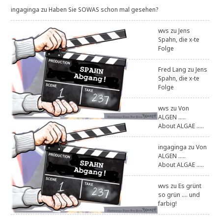
ingaginga
zu
Haben Sie SOWAS schon mal gesehen?
wvs
zu
Jens
Spahn, die x-te
Folge
Fred Lang
zu
Jens
Spahn, die x-te
Folge
wvs
zu
Von
ALGEN .....
About ALGAE .....
ingaginga
zu
Von
ALGEN .....
About ALGAE .....
wvs
zu
Es grünt
so grün .... und
farbig!