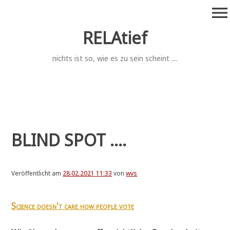
Zum
menu
Inhalt
springen
RELAtief
nichts ist so, wie es zu sein scheint ....
BLIND SPOT ....
Veröffentlicht am
28.02.2021 11:33
von
wvs
Sci­ence doesn't care how peo­p­le vote