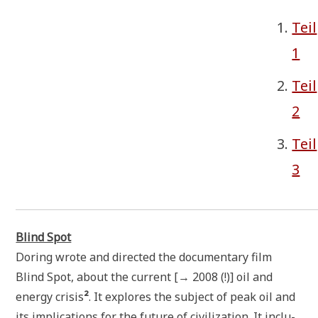
Teil
1
Teil
2
Teil
3
Blind Spot
Doring wro­te and direc­ted the docu­men­ta­ry film
Blind Spot, about the cur­rent [→ 2008 (!)] oil and
ener­gy cri­sis
²
. It explo­res the sub­ject of peak oil and
its impli­ca­ti­ons for the future of civi­lizati­on. It inclu­