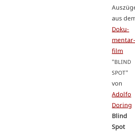
Aus­zü­g
aus de
Doku­
men­tar
film
"
BLIND
"
SPOT
von
Adol­fo
Doring
Blind
Spot