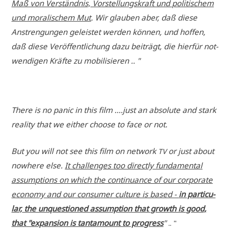
Maß von Ver­ständ­nis, Vor­stel­lungs­kraft und poli­ti­schem
und mora­li­schem Mut
. Wir glau­ben aber, daß die­se
Anstren­gun­gen gelei­stet wer­den kön­nen, und hof­fen,
daß die­se Ver­öf­fent­li­chung dazu bei­trägt, die hier­für not­
wen­di­gen Kräf­te zu mobilisieren .. "
The­re is no panic in this film ....just an abso­lu­te and stark
rea­li­ty that we eit­her choo­se to face or not.
But you will not see this film on net­work
or just about
TV
nowhe­re else.
It chal­lenges too direct­ly fun­da­men­tal
assump­ti­ons on which the con­ti­nu­an­ce of our cor­po­ra­te
eco­no­my and our con­su­mer cul­tu­re is based -
in par­ti­cu­
lar, the unque­stio­ned assump­ti­on that growth is good,
that "expan­si­on is tan­ta­mount to pro­gress
"
.. "