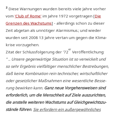
²
Die­se War­nun­gen wur­den bereits vie­le Jah­re vor­her
vom
'Club of Rome'
im Jah­re 1972 vor­ge­tra­gen [
Die
Gren­zen des Wachs­tums
] - aller­dings schon zu die­ser
Zeit abge­tan als unnö­ti­ger Alar­mis­mus.; und wie­der
wur­den seit 2008 13 Jah­re ver­tan um gegen die Kli­ma­
kri­se vorzugehen.
er
Zitat der Schluss­fol­ge­rung der '72
Veröffentlichung:
" .. Unse­re gegen­wär­ti­ge Situa­ti­on ist so ver­wickelt und
so sehr Ergeb­nis viel­fäl­ti­ger mensch­li­cher Bestre­bun­gen,
daß kei­ne Kom­bi­na­ti­on rein tech­ni­scher, wirt­schaft­li­cher
oder gesetz­li­cher Maß­nah­men eine wesent­li­che Bes­se­
rung bewir­ken kann.
Ganz neue Vor­ge­hens­wei­sen sind
erfor­der­lich, um die Mensch­heit auf Zie­le aus­zu­rich­ten,
die anstel­le wei­te­ren Wachs­tums auf Gleich­ge­wichts­zu­
stän­de füh­ren
.
Sie erfor­dern ein außer­ge­wöhn­li­ches