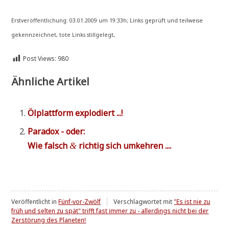
Erst­ver­öf­fent­li­chung: 03.01.2009 um 19:33h; Links geprüft und teil­wei­se
gekenn­zeich­net, tote Links stillgelegt,
Post Views:
980
Ähnliche Artikel
Ölplatt­form explodiert ...!
Para­dox - oder:
Wie falsch
rich­tig sich umkehren ....
&
Veröffentlicht in
Fünf-vor-Zwölf
Verschlagwortet mit
"Es ist nie zu
früh und selten zu spät" trifft fast immer zu - allerdings nicht bei der
Zerstörung des Planeten!