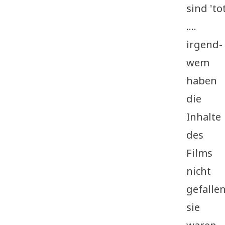
sind 'tot
....
irgend­
wem
haben
die
Inhal­te
des
Films
nicht
gefal­len
sie