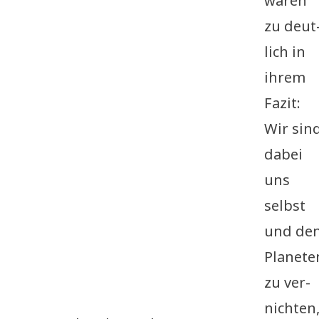
waren
zu deut
lich in
ihrem
Fazit:
Wir sin
dabei
uns
selbst
und de
Pla­ne­te
zu ver­
nich­ten