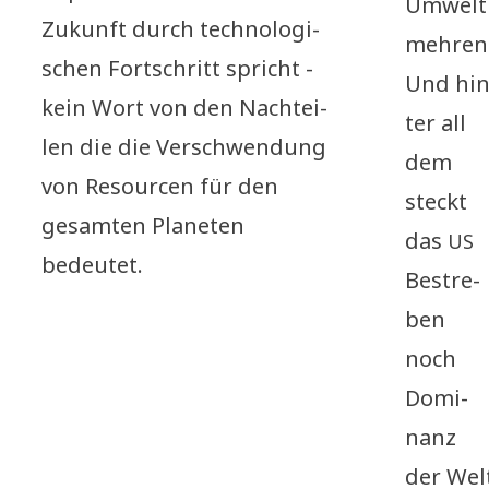
Umwelt
Zukunft durch tech­no­lo­gi­
meh­ren
schen Fort­schritt spricht -
Und hin
kein Wort von den Nach­tei­
ter all
len die die Ver­schwen­dung
dem
von Resour­cen für den
steckt
gesam­ten Pla­ne­ten
das
US
bedeutet.
Bestre­
ben
noch
Domi­
nanz
der Wel