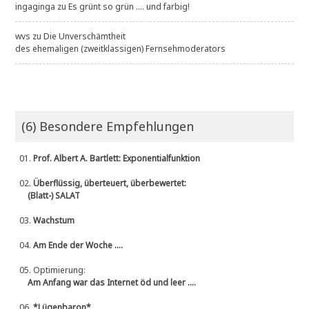
ingaginga
zu
Es grünt so grün .... und farbig!
wvs
zu
Die Unverschämtheit
des ehemaligen (zweitklassigen) Fernsehmoderators
(6) Besondere Empfehlungen
01.
Prof. Albert A. Bartlett: Exponentialfunktion
02.
Überflüssig, überteuert, überbewertet:
(Blatt-) SALAT
03.
Wachstum
04.
Am Ende der Woche ....
05.
Optimierung:
Am Anfang war das Internet öd und leer ....
06.
*Lügenbaron*