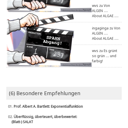
wvs
zu
Von
ALGEN .....
About ALGAE .....
ingaginga
zu
Von
ALGEN .....
About ALGAE .....
wvs
zu
Es grünt
so grün .... und
farbig!
(6) Besondere Empfehlungen
01.
Prof. Albert A. Bartlett: Exponentialfunktion
02.
Überflüssig, überteuert, überbewertet:
(Blatt-) SALAT