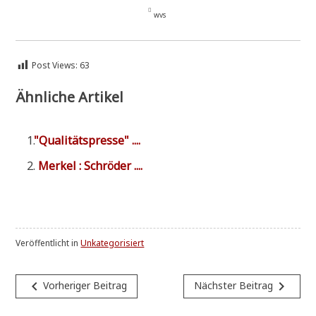

wvs
Post Views:
63
Ähnliche Artikel
"
Qua­li­täts­pres­se" ....
Mer­kel : Schröder ....
Veröffentlicht in
Unkategorisiert
Beitragsnavigation
navigate_before
navigate_next
Vorheriger Beitrag
Nächster Beitrag