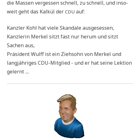
die Mas­sen ver­ges­sen schnell, zu schnell, und inso­
weit geht das Kal­kül der
auf:
CDU
Kanz­ler Kohl hat vie­le Skan­da­le ausgesessen,
Kanz­le­rin Mer­kel sitzt fast nur her­um und sitzt
Sachen aus,
Prä­si­dent Wulff ist ein Zieh­sohn von Mer­kel und
lang­jäh­ri­ges CDU-Mit­glied - und er hat sei­ne Lek­ti­on
gelernt ....