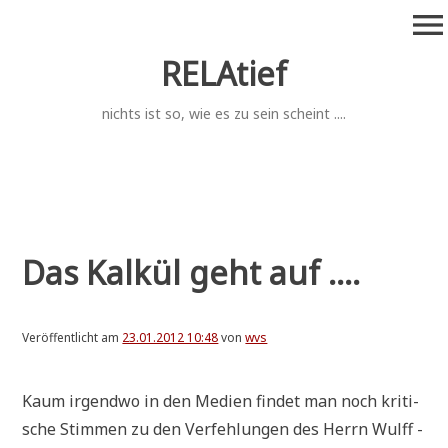
Zum
menu
Inhalt
springen
RELAtief
nichts ist so, wie es zu sein scheint ....
Das Kalkül geht auf ....
Veröffentlicht am
23.01.2012 10:48
von
wvs
Kaum irgend­wo in den Medi­en fin­det man noch kri­ti­
sche Stim­men zu den Ver­feh­lun­gen des Herrn Wulff -