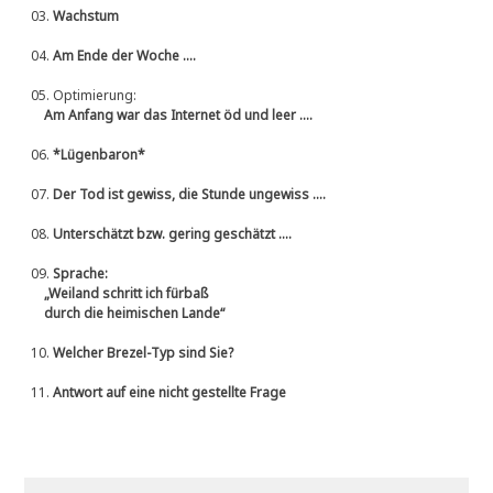
03.
Wachstum
04.
Am Ende der Woche ....
05.
Optimierung:
Am Anfang war das Internet öd und leer ....
06.
*Lügenbaron*
07.
Der Tod ist gewiss, die Stunde ungewiss ....
08.
Unterschätzt bzw. gering geschätzt ....
09.
Sprache:
„Weiland schritt ich fürbaß
durch die heimischen Lande“
10.
Welcher Brezel-Typ sind Sie?
11.
Antwort auf eine nicht gestellte Frage