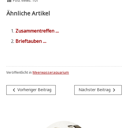
Post Views:
101
Ähnliche Artikel
Zusam­men­tref­fen ....
Brief­tau­ben ....
Veröffentlicht in
Meerwasseraquarium
Beitragsnavigation
navigate_before
navigate_next
Vorheriger Beitrag
Nächster Beitrag