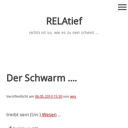
Zum
menu
Inhalt
springen
RELAtief
nichts ist so, wie es zu sein scheint ....
Der Schwarm ....
Veröffentlicht am
06.05.2010 15:30
von
wvs
treibt sein (Un-)
Wesen
....