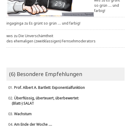
wvs
zu
Es grünt
so grün .... und
farbig!
ingaginga
zu
Es grünt so grün .... und farbig!
wvs
zu
Die Unverschämtheit
des ehemaligen (zweitklassigen) Fernsehmoderators
(6) Besondere Empfehlungen
01.
Prof. Albert A. Bartlett: Exponentialfunktion
02.
Überflüssig, überteuert, überbewertet:
(Blatt-) SALAT
03.
Wachstum
04.
Am Ende der Woche ....