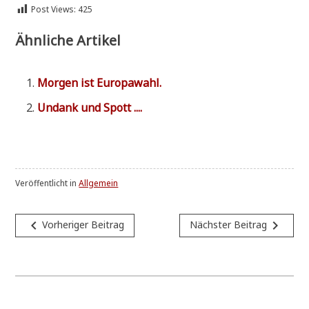
Post Views:
425
Ähnliche Artikel
Mor­gen ist Europawahl.
Undank und Spott ....
Veröffentlicht in
Allgemein
Beitragsnavigation
navigate_before
navigate_next
Vorheriger Beitrag
Nächster Beitrag