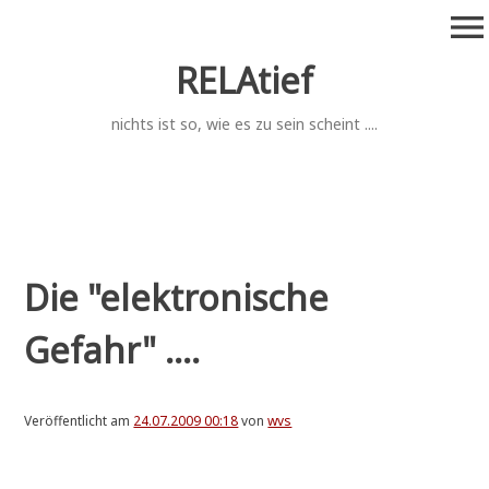
Zum
menu
Inhalt
springen
RELAtief
nichts ist so, wie es zu sein scheint ....
Die "elektronische
Gefahr" ....
Veröffentlicht am
24.07.2009 00:18
von
wvs