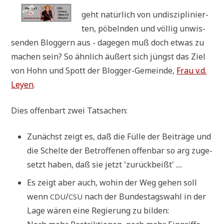
geht natür­lich von undis­zi­pli­nier­
ten, pöbeln­den und völ­lig unwis­
sen­den Blog­gern aus - dage­gen muß doch etwas zu
machen sein? So ähn­lich äußert sich jüngst das Ziel
von Hohn und Spott der Blog­ger-Gemein­de,
Frau v.d.
Ley­en
.
Dies offen­bart zwei Tatsachen:
Zunächst zeigt es, daß die Fül­le der Bei­trä­ge und
die Schel­te der Betrof­fe­nen offen­bar so arg zuge­
setzt haben, daß sie jetzt 'zurück­beißt' ....
Es zeigt aber auch, wohin der Weg gehen soll
wenn
/
nach der Bun­des­tags­wahl in der
CDU
CSU
Lage wären eine Regie­rung zu bil­den: