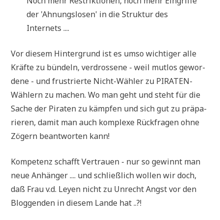
Noch mehr Restrik­tio­nen, noch mehr Ein­grif­fe
der 'Ahnungs­lo­sen' in die Struk­tur des
Internets ....
Vor die­sem Hin­ter­grund ist es umso wich­ti­ger alle
Kräf­te zu bün­deln, ver­dros­se­ne - weil mut­los gewor­
de­ne - und fru­strier­te Nicht-Wäh­ler zu PIRA­TEN-
Wäh­lern zu machen. Wo man geht und steht für die
Sache der Pira­ten zu kämp­fen und sich gut zu prä­pa­
rie­ren, damit man auch kom­ple­xe Rück­fra­gen ohne
Zögern beant­wor­ten kann!
Kom­pe­tenz schafft Ver­trau­en - nur so gewinnt man
neue Anhän­ger .... und schließ­lich wol­len wir doch,
daß Frau v.d. Ley­en nicht zu Unrecht Angst vor den
Blog­gen­den in die­sem Lan­de hat ..?!