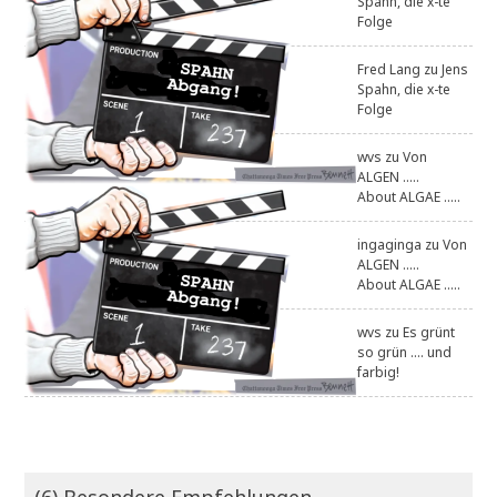
Spahn, die x-te
Folge
Fred Lang
zu
Jens
Spahn, die x-te
Folge
wvs
zu
Von
ALGEN .....
About ALGAE .....
ingaginga
zu
Von
ALGEN .....
About ALGAE .....
wvs
zu
Es grünt
so grün .... und
farbig!