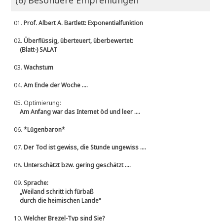
(6) Besondere Empfehlungen
01.
Prof. Albert A. Bartlett: Exponentialfunktion
02.
Überflüssig, überteuert, überbewertet:
(Blatt-) SALAT
03.
Wachstum
04.
Am Ende der Woche ....
05.
Optimierung:
Am Anfang war das Internet öd und leer ....
06.
*Lügenbaron*
07.
Der Tod ist gewiss, die Stunde ungewiss ....
08.
Unterschätzt bzw. gering geschätzt ....
09.
Sprache:
„Weiland schritt ich fürbaß
durch die heimischen Lande“
10.
Welcher Brezel-Typ sind Sie?