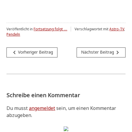
Veröffentlicht in
Fortsetzung folgt ....
Verschlagwortet mit
Astro-TV
,
Pendeln
Beitragsnavigation
navigate_before
navigate_next
Vorheriger Beitrag
Nächster Beitrag
Schreibe einen Kommentar
Du musst
angemeldet
sein, um einen Kommentar
abzugeben.