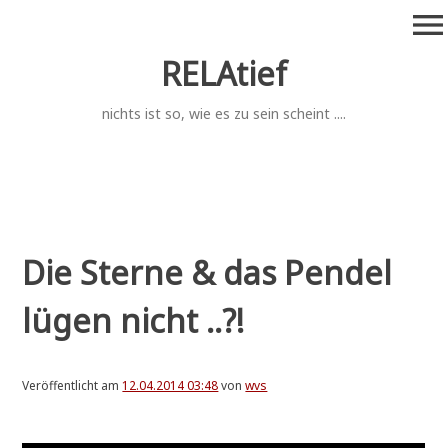
Zum
menu
Inhalt
springen
RELAtief
nichts ist so, wie es zu sein scheint ....
Die Sterne & das Pendel
lügen nicht ..?!
Veröffentlicht am
12.04.2014 03:48
von
wvs