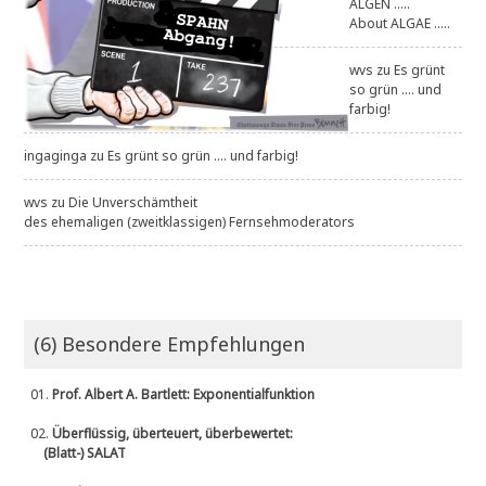
ALGEN .....
About ALGAE .....
wvs
zu
Es grünt
so grün .... und
farbig!
ingaginga
zu
Es grünt so grün .... und farbig!
wvs
zu
Die Unverschämtheit
des ehemaligen (zweitklassigen) Fernsehmoderators
(6) Besondere Empfehlungen
01.
Prof. Albert A. Bartlett: Exponentialfunktion
02.
Überflüssig, überteuert, überbewertet:
(Blatt-) SALAT