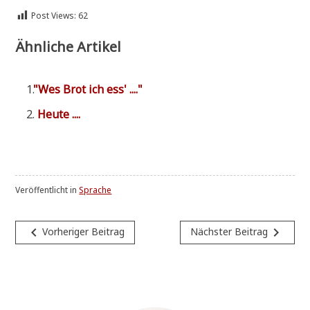
Post Views:
62
Ähnliche Artikel
"
Wes Brot ich ess' ...."
Heu­te ....
Veröffentlicht in
Sprache
Beitragsnavigation
navigate_before
navigate_next
Vorheriger Beitrag
Nächster Beitrag