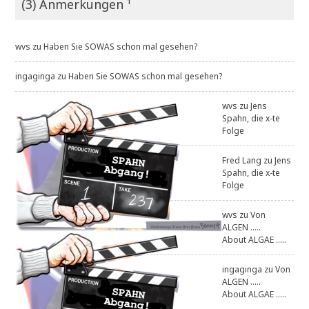
(3) Anmerkungen ¹
wvs
zu
Haben Sie SOWAS schon mal gesehen?
ingaginga
zu
Haben Sie SOWAS schon mal gesehen?
wvs
zu
Jens
Spahn, die x-te
Folge
Fred Lang
zu
Jens
Spahn, die x-te
Folge
wvs
zu
Von
ALGEN .....
About ALGAE .....
ingaginga
zu
Von
ALGEN .....
About ALGAE .....