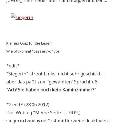
!!!!;) - ein neu­er Stern am Bloggerhimmel ....
JUHU
Klei­nes Quiz für die Leser:
Wie oft kommt "pas­sen/-d" vor?
*edit*
"Sie­ge­rin" streut Links, nicht sehr geschickt ....
aber das paßt zum 'gewähl­ten' Sprachfluß:
"Ach! Sie haben noch kein Kaminzimmer?"
*2.edit* (28.06.2012)
Das Web­log "Mei­ne Seite....
!!!!;)
JUHU
siegerin.twoday.net" ist mitt­ler­wei­le deaktiviert.