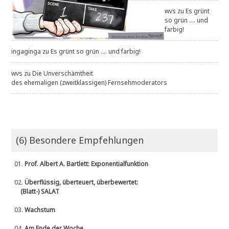
wvs
zu
Es grünt
so grün .... und
farbig!
ingaginga
zu
Es grünt so grün .... und farbig!
wvs
zu
Die Unverschämtheit
des ehemaligen (zweitklassigen) Fernsehmoderators
(6) Besondere Empfehlungen
01.
Prof. Albert A. Bartlett: Exponentialfunktion
02.
Überflüssig, überteuert, überbewertet:
(Blatt-) SALAT
03.
Wachstum
04.
Am Ende der Woche ....