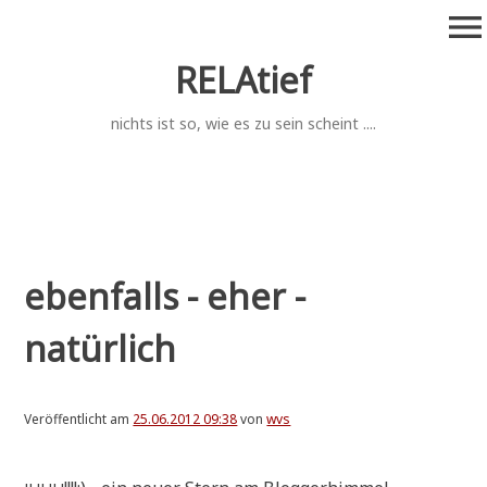
Zum
menu
Inhalt
springen
RELAtief
nichts ist so, wie es zu sein scheint ....
ebenfalls - eher -
natürlich
Veröffentlicht am
25.06.2012 09:38
von
wvs