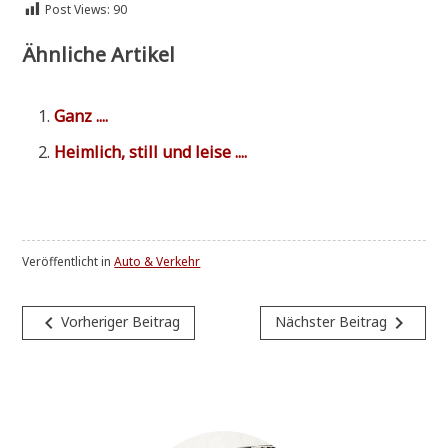
Post Views:
90
Ähnliche Artikel
Ganz ....
Heim­lich, still und leise ....
Veröffentlicht in
Auto & Verkehr
Beitragsnavigation
navigate_before
navigate_next
Vorheriger Beitrag
Nächster Beitrag