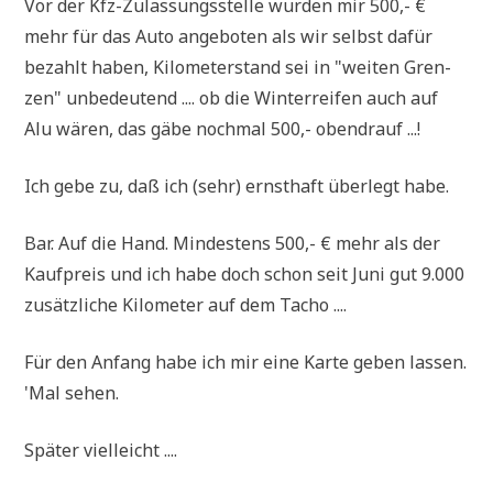
Vor der Kfz-Zulas­sungs­stel­le wur­den mir 500,- €
mehr für das Auto ange­bo­ten als wir selbst dafür
bezahlt haben, Kilo­me­ter­stand sei in "wei­ten Gren­
zen" unbe­deu­tend .... ob die Win­ter­rei­fen auch auf
Alu wären, das gäbe noch­mal 500,- obendrauf ...!
Ich gebe zu, daß ich (sehr) ernst­haft über­legt habe.
Bar. Auf die Hand. Min­de­stens 500,- € mehr als der
Kauf­preis und ich habe doch schon seit Juni gut 9.000
zusätz­li­che Kilo­me­ter auf dem Tacho ....
Für den Anfang habe ich mir eine Kar­te geben lassen.
'Mal sehen.
Spä­ter vielleicht ....