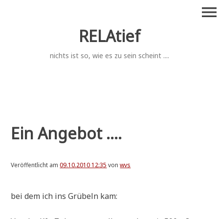
Zum
menu
Inhalt
springen
RELAtief
nichts ist so, wie es zu sein scheint ....
Ein Angebot ....
Veröffentlicht am
09.10.2010 12:35
von
wvs
bei dem ich ins Grü­beln kam: