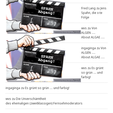
Fred Lang
zu
Jens
Spahn, die x-te
Folge
wvs
zu
Von
ALGEN .....
About ALGAE .....
ingaginga
zu
Von
ALGEN .....
About ALGAE .....
wvs
zu
Es grünt
so grün .... und
farbig!
ingaginga
zu
Es grünt so grün .... und farbig!
wvs
zu
Die Unverschämtheit
des ehemaligen (zweitklassigen) Fernsehmoderators