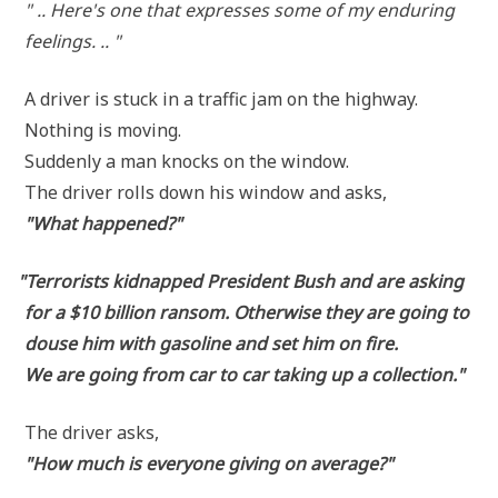
" .. Here's one that expres­ses some of my endu­ring
feelings. .. "
A dri­ver is stuck in a traf­fic jam on the highway.
Not­hing is moving.
Sud­den­ly a man knocks on the window.
The dri­ver rolls down his win­dow and asks,
"What hap­pen­ed?"
"
Ter­ro­rists kid­nap­ped Pre­si­dent Bush and are asking
for a $10 bil­li­on ran­som. Other­wi­se they are going to
dou­se him with gaso­li­ne and set him on fire.
We are going from car to car taking up a collection."
The dri­ver asks,
"How much is ever­yo­ne giving on average?"