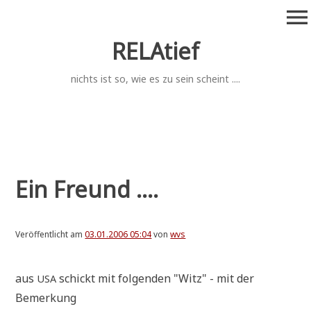
Zum
menu
Inhalt
springen
RELAtief
nichts ist so, wie es zu sein scheint ....
Ein Freund ....
Veröffentlicht am
03.01.2006 05:04
von
wvs
aus
schickt mit fol­gen­den "Witz" - mit der
USA
Bemerkung