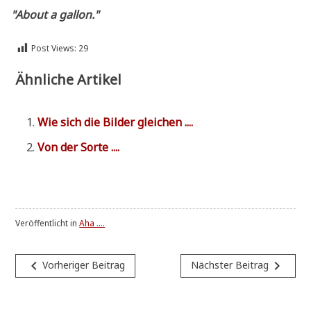
"
About a gallon."
Post Views:
29
Ähnliche Artikel
Wie sich die Bil­der gleichen ....
Von der Sorte ....
Veröffentlicht in
Aha ....
Beitragsnavigation
navigate_before
navigate_next
Vorheriger Beitrag
Nächster Beitrag