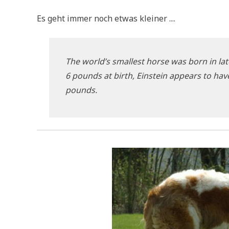
Es geht immer noch etwas kleiner ....
The world’s smal­lest hor­se was born in la
6 pounds at birth, Ein­stein appears to hav
pounds.