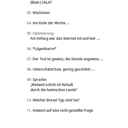
(Blatt-) SALAT
03.
Wachstum
04.
Am Ende der Woche ....
05.
Optimierung:
Am Anfang war das Internet öd und leer ....
06.
*Lügenbaron*
07.
Der Tod ist gewiss, die Stunde ungewiss ....
08.
Unterschätzt bzw. gering geschätzt ....
09.
Sprache:
„Weiland schritt ich fürbaß
durch die heimischen Lande“
10.
Welcher Brezel-Typ sind Sie?
11.
Antwort auf eine nicht gestellte Frage