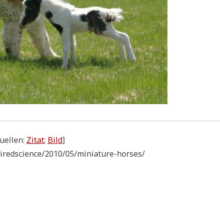
uel­len:
Zitat
;
Bild
]
iredscience/2010/05/miniature-horses/