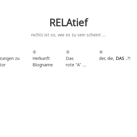
RELAtief
nichts ist so, wie es zu sein scheint ....
②
③
④
zungen zu
Herkunft
Das
der, die,
DAS
..?!
tor
Blogname
rote "A" ....
.