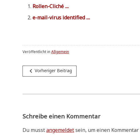
Rol­len-Cli­ché ....
e-mail-virus iden­ti­fi­ed ....
Veröffentlicht in
Allgemein
Beitragsnavigation
navigate_before
Vorheriger Beitrag
Schreibe einen Kommentar
Du musst
angemeldet
sein, um einen Kommentar