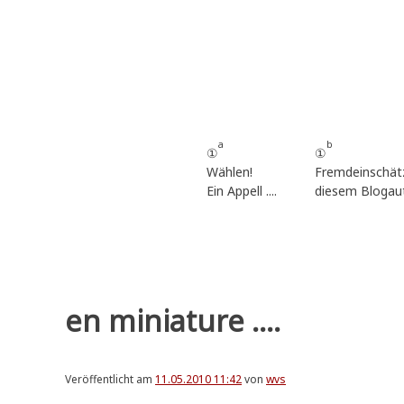
Zum
Inhalt
springen
a
b
①
①
Wählen!
Fremdeinschät
Ein Appell ....
diesem Blogau
en miniature ....
Veröffentlicht am
11.05.2010 11:42
von
wvs