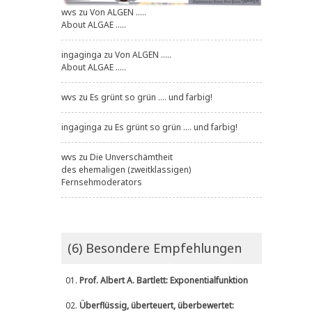
wvs
zu
Von ALGEN .....
About ALGAE .....
ingaginga
zu
Von ALGEN .....
About ALGAE .....
wvs
zu
Es grünt so grün .... und farbig!
ingaginga
zu
Es grünt so grün .... und farbig!
wvs
zu
Die Unverschämtheit
des ehemaligen (zweitklassigen)
Fernsehmoderators
(6) Besondere Empfehlungen
01.
Prof. Albert A. Bartlett: Exponentialfunktion
02.
Überflüssig, überteuert, überbewertet: