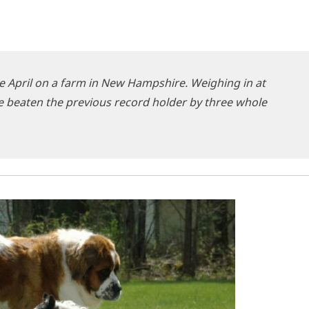
te April on a farm in New Hamp­shire. Weig­hing in at
e bea­ten the pre­vious record hol­der by three who­le