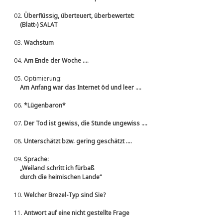
02.
Überflüssig, überteuert, überbewertet:
(Blatt-) SALAT
03.
Wachstum
04.
Am Ende der Woche ....
05.
Optimierung:
Am Anfang war das Internet öd und leer ....
06.
*Lügenbaron*
07.
Der Tod ist gewiss, die Stunde ungewiss ....
08.
Unterschätzt bzw. gering geschätzt ....
09.
Sprache:
„Weiland schritt ich fürbaß
durch die heimischen Lande“
10.
Welcher Brezel-Typ sind Sie?
11.
Antwort auf eine nicht gestellte Frage