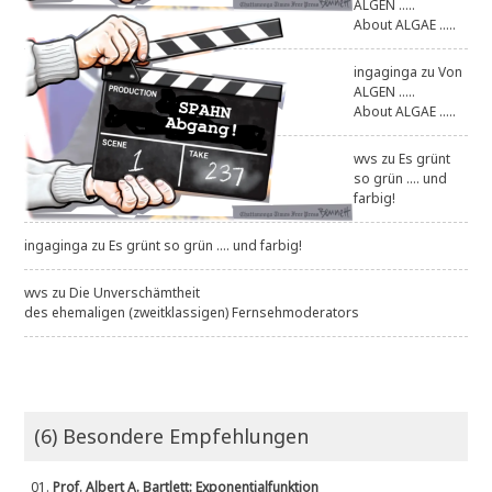
ALGEN .....
About ALGAE .....
ingaginga
zu
Von
ALGEN .....
About ALGAE .....
wvs
zu
Es grünt
so grün .... und
farbig!
ingaginga
zu
Es grünt so grün .... und farbig!
wvs
zu
Die Unverschämtheit
des ehemaligen (zweitklassigen) Fernsehmoderators
(6) Besondere Empfehlungen
01.
Prof. Albert A. Bartlett: Exponentialfunktion