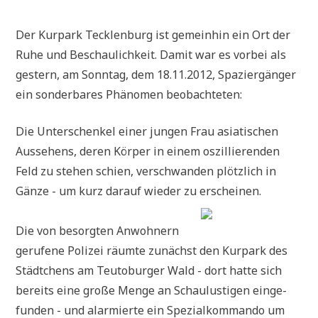
Der Kur­park Teck­len­burg ist gemein­hin ein Ort der
Ruhe und Beschau­lich­keit. Damit war es vor­bei als
gestern, am Sonn­tag, dem 18.11.2012, Spa­zier­gän­ger
ein son­der­ba­res Phä­no­men beobachteten:
Die Unter­schen­kel einer jun­gen Frau asia­ti­schen
Aus­se­hens, deren Kör­per in einem oszil­lie­ren­den
Feld zu ste­hen schien, ver­schwan­den plötz­lich in
Gän­ze - um kurz dar­auf wie­der zu erscheinen.
Die von besorg­ten Anwoh­nern
geru­fe­ne Poli­zei räum­te zunächst den Kur­park des
Städt­chens am Teu­to­bur­ger Wald - dort hat­te sich
bereits eine gro­ße Men­ge an Schau­lu­sti­gen ein­ge­
fun­den - und alar­mier­te ein Spe­zi­al­kom­man­do um