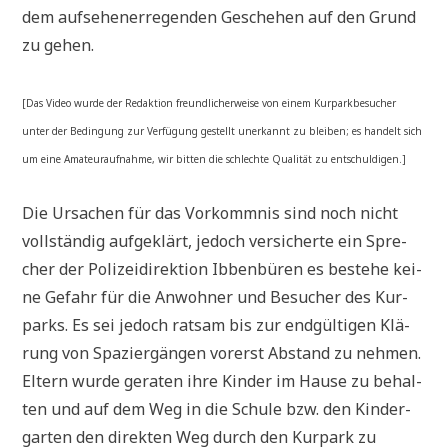
dem auf­se­hen­er­re­gen­den Gesche­hen auf den Grund
zu gehen.
[Das Video wur­de der Redak­ti­on freund­li­cher­wei­se von einem Kur­park­be­su­cher
unter der Bedin­gung zur Ver­fü­gung gestellt uner­kannt zu blei­ben; es han­delt sich
um eine Ama­teur­auf­nah­me, wir bit­ten die schlech­te Qua­li­tät zu entschuldigen.]
Die Ursa­chen für das Vor­komm­nis sind noch nicht
voll­stän­dig auf­ge­klärt, jedoch ver­si­cher­te ein Spre­
cher der Poli­zei­di­rek­ti­on Ibben­bü­ren es bestehe kei­
ne Gefahr für die Anwoh­ner und Besu­cher des Kur­
parks. Es sei jedoch rat­sam bis zur end­gül­ti­gen Klä­
rung von Spa­zier­gän­gen vor­erst Abstand zu neh­men.
Eltern wur­de gera­ten ihre Kin­der im Hau­se zu behal­
ten und auf dem Weg in die Schu­le bzw. den Kin­der­
gar­ten den direk­ten Weg durch den Kur­park zu