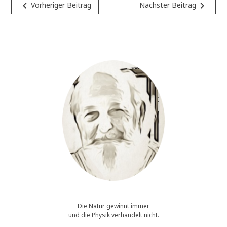
Beitragsnavigation
navigate_before
navigate_next
Vorheriger Beitrag
Nächster Beitrag
Die Natur gewinnt immer
und die Physik verhandelt nicht.