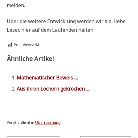
meiden.
Über die wei­te­re Ent­wick­lung wer­den wir sie, lie­be
Leser, hier auf dem Lau­fen­den halten.
Post Views:
64
Ähnliche Artikel
Mathe­ma­ti­scher Beweis ....
Aus ihren Löchern gekrochen ....
Veröffentlicht in
Überraschung