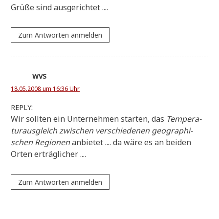
Grü­ße sind ausgerichtet ....
Zum Antworten anmelden
wvs
18.05.2008 um 16:36 Uhr
:
REPLY
Wir soll­ten ein Unter­neh­men star­ten, das
Tem­pe­ra­
tur­aus­gleich zwi­schen ver­schie­de­nen geo­gra­phi­
schen Regio­nen
anbie­tet .... da wäre es an bei­den
Orten erträglicher ....
Zum Antworten anmelden