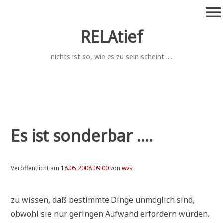
Zum
menu
Inhalt
springen
RELAtief
nichts ist so, wie es zu sein scheint ....
Es ist sonderbar ....
Veröffentlicht am
18.05.2008 09:00
von
wvs
zu wis­sen, daß bestimm­te Din­ge unmög­lich sind,
obwohl sie nur gerin­gen Auf­wand erfor­dern würden.