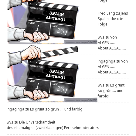
Folge
Fred Lang
zu
Jens
Spahn, die x-te
Folge
wvs
zu
Von
ALGEN .....
About ALGAE .....
ingaginga
zu
Von
ALGEN .....
About ALGAE .....
wvs
zu
Es grünt
so grün .... und
farbig!
ingaginga
zu
Es grünt so grün .... und farbig!
wvs
zu
Die Unverschämtheit
des ehemaligen (zweitklassigen) Fernsehmoderators