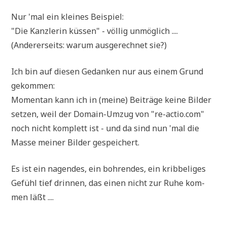
Nur 'mal ein klei­nes Beispiel:
"Die Kanz­le­rin küs­sen" - völ­lig unmöglich ....
(Ande­rer­seits: war­um aus­ge­rech­net sie?)
Ich bin auf die­sen Gedan­ken nur aus einem Grund
gekommen:
Momen­tan kann ich in (mei­ne) Bei­trä­ge kei­ne Bil­der
set­zen, weil der Domain-Umzug von "re-actio.com"
noch nicht kom­plett ist - und da sind nun 'mal die
Mas­se mei­ner Bil­der gespeichert.
Es ist ein nagen­des, ein boh­ren­des, ein krib­be­li­ges
Gefühl tief drin­nen, das einen nicht zur Ruhe kom­
men läßt ....