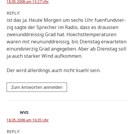
18.05.2008 um 13:27 Uhr
:
REPLY
ist das ja. Heu­te Mor­gen um sechs Uhr fuenf­und­vier­
zig sag­te der Spre­cher im Radio, dass es drau­ssen
zwei­und­drei­ssig Grad hat. Hoechst­tem­pe­ra­tu­ren
waren mit neun­und­drei­ssig, bis Diens­tag erwar­te­ten
ein­und­vier­zig Grad ange­ge­ben. Aber ab Diens­tag soll
ja auch star­ker Wind aufkommen.
Der wird aller­dings auch nicht kuehl sein.
Zum Antworten anmelden
wvs
18.05.2008 um 16:35 Uhr
:
REPLY