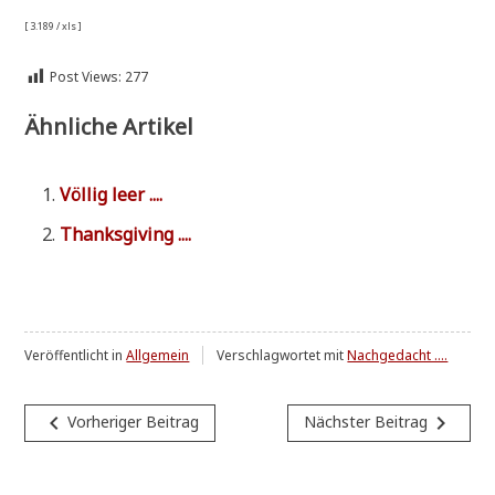
[ 3.189 / xls ]
Post Views:
277
Ähnliche Artikel
Völ­lig leer ....
Thanks­gi­ving ....
Veröffentlicht in
Allgemein
Verschlagwortet mit
Nachgedacht ....
Beitragsnavigation
navigate_before
navigate_next
Vorheriger Beitrag
Nächster Beitrag