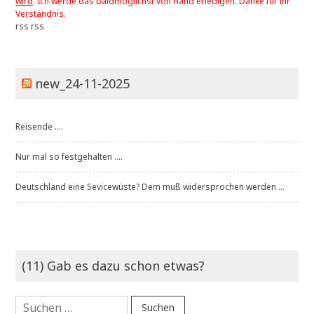
wird
. Ich werde das baldmöglichst von Hand erledigen. Danke für ihr
Verständnis.
rss
rss
new_24-11-2025
Reisende ....
Nur mal so festgehalten ....
Deutschland eine Sevicewüste? Dem muß widersprochen werden ...
(11) Gab es dazu schon etwas?
Suchen
nach: