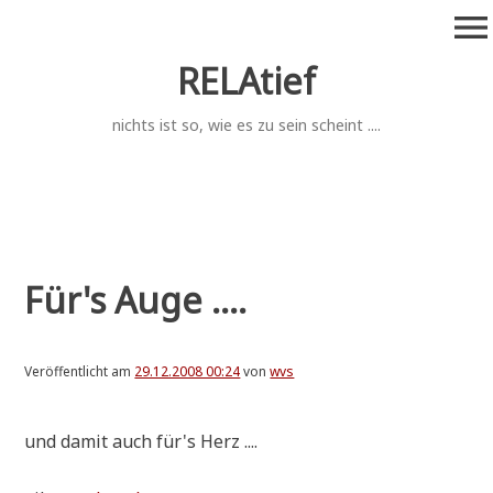
Zum
menu
Inhalt
springen
RELAtief
nichts ist so, wie es zu sein scheint ....
Für's Auge ....
Veröffentlicht am
29.12.2008 00:24
von
wvs
und damit auch für's Herz ....