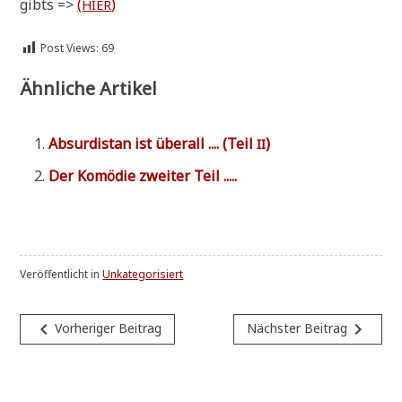
gibts =>
(
)
HIER
Post Views:
69
Ähnliche Artikel
Absur­di­stan ist über­all .... (Teil
)
II
Der Komö­die zwei­ter Teil .....
Veröffentlicht in
Unkategorisiert
Beitragsnavigation
navigate_before
navigate_next
Vorheriger Beitrag
Nächster Beitrag