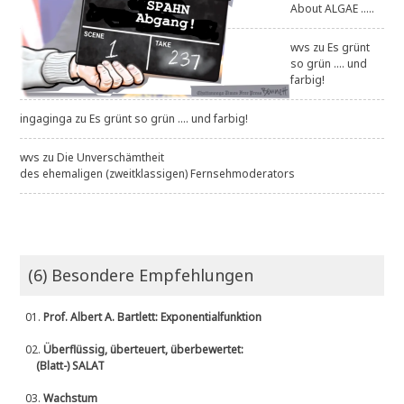
About ALGAE .....
wvs
zu
Es grünt
so grün .... und
farbig!
ingaginga
zu
Es grünt so grün .... und farbig!
wvs
zu
Die Unverschämtheit
des ehemaligen (zweitklassigen) Fernsehmoderators
(6) Besondere Empfehlungen
01.
Prof. Albert A. Bartlett: Exponentialfunktion
02.
Überflüssig, überteuert, überbewertet:
(Blatt-) SALAT
03.
Wachstum