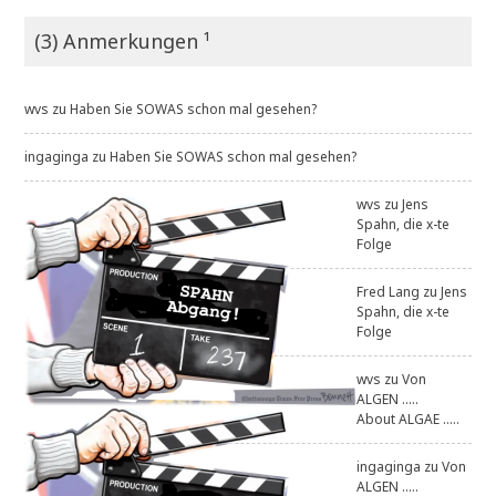
(3) Anmerkungen ¹
wvs
zu
Haben Sie SOWAS schon mal gesehen?
ingaginga
zu
Haben Sie SOWAS schon mal gesehen?
wvs
zu
Jens
Spahn, die x-te
Folge
Fred Lang
zu
Jens
Spahn, die x-te
Folge
wvs
zu
Von
ALGEN .....
About ALGAE .....
ingaginga
zu
Von
ALGEN .....