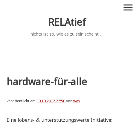
Zum
menu
Inhalt
springen
RELAtief
nichts ist so, wie es zu sein scheint ....
hardware-für-alle
Veröffentlicht am
30.10.2012 22:50
von
wvs
Eine lobens-
unter­stüt­zungs­wer­te Initiative:
&