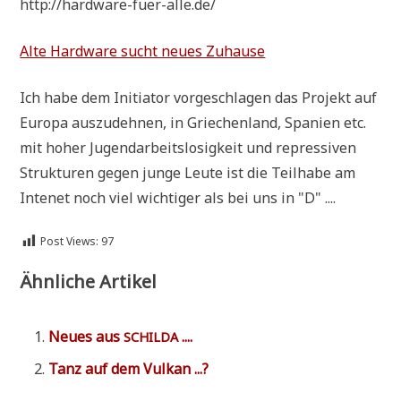
http://hardware-fuer-alle.de/
Alte Hard­ware sucht neu­es Zuhause
Ich habe dem Initia­tor vor­ge­schla­gen das Pro­jekt auf
Euro­pa aus­zu­deh­nen, in Grie­chen­land, Spa­ni­en etc.
mit hoher Jugend­ar­beits­lo­sig­keit und repres­si­ven
Struk­tu­ren gegen jun­ge Leu­te ist die Teil­ha­be am
Inte­net noch viel wich­ti­ger als bei uns in "D" ....
Post Views:
97
Ähnliche Artikel
Neu­es aus
....
SCHILDA
Tanz auf dem Vulkan ...?