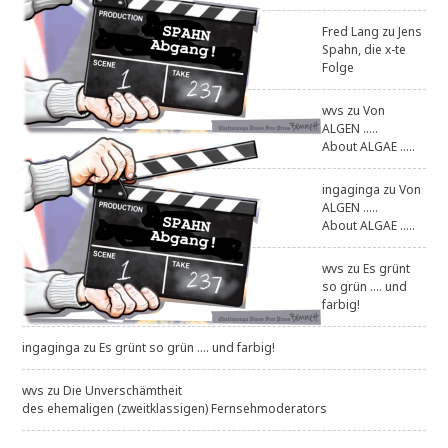
Fred Lang
zu
Jens
Spahn, die x-te
Folge
wvs
zu
Von
ALGEN .....
About ALGAE .....
ingaginga
zu
Von
ALGEN .....
About ALGAE .....
wvs
zu
Es grünt
so grün .... und
farbig!
ingaginga
zu
Es grünt so grün .... und farbig!
wvs
zu
Die Unverschämtheit
des ehemaligen (zweitklassigen) Fernsehmoderators