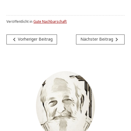
Veröffentlicht in
Gute Nachbarschaft
Beitragsnavigation
navigate_before
navigate_next
Vorheriger Beitrag
Nächster Beitrag