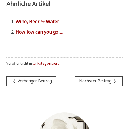
Ähnliche Artikel
Wine, Beer
Water
&
How low can you go ....
Veröffentlicht in
Unkategorisiert
Beitragsnavigation
navigate_before
navigate_next
Vorheriger Beitrag
Nächster Beitrag