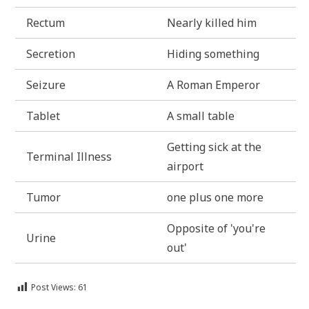
Rec­tum
Near­ly kil­led him
Secre­ti­on
Hiding some­thing
Sei­zu­re
A Roman Emperor
Tablet
A small table
Get­ting sick at the
Ter­mi­nal Illness
airport
Tumor
one plus one more
Oppo­si­te of 'you're
Uri­ne
out'
Post Views:
61