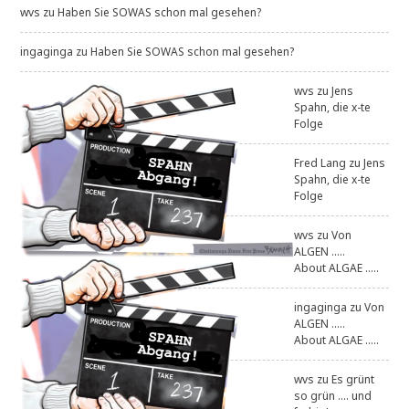
wvs
zu
Haben Sie SOWAS schon mal gesehen?
ingaginga
zu
Haben Sie SOWAS schon mal gesehen?
wvs
zu
Jens
Spahn, die x-te
Folge
Fred Lang
zu
Jens
Spahn, die x-te
Folge
wvs
zu
Von
ALGEN .....
About ALGAE .....
ingaginga
zu
Von
ALGEN .....
About ALGAE .....
wvs
zu
Es grünt
so grün .... und