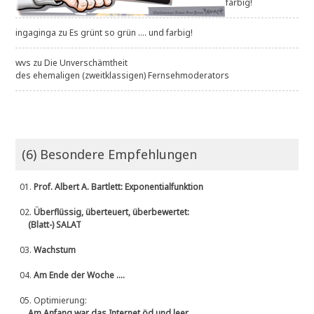
farbig!
ingaginga
zu
Es grünt so grün .... und farbig!
wvs
zu
Die Unverschämtheit
des ehemaligen (zweitklassigen) Fernsehmoderators
(6) Besondere Empfehlungen
01.
Prof. Albert A. Bartlett: Exponentialfunktion
02.
Überflüssig, überteuert, überbewertet:
(Blatt-) SALAT
03.
Wachstum
04.
Am Ende der Woche ....
05.
Optimierung:
Am Anfang war das Internet öd und leer ....