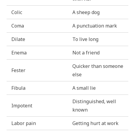
Colic
A sheep dog
Coma
A punc­tua­ti­on mark
Dila­te
To live long
Ene­ma
Not a friend
Quicker than someone
Fester
else
Fibu­la
A small lie
Distin­gu­is­hed, well
Impo­tent
known
Labor pain
Get­ting hurt at work