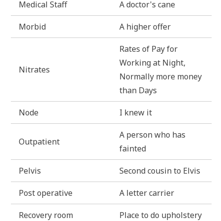
Medi­cal Staff
A doctor's cane
Mor­bid
A hig­her offer
Rates of Pay for
Working at Night,
Nitra­tes
Nor­mal­ly more money
than Days
Node
I knew it
A per­son who has
Out­pa­ti­ent
fainted
Pel­vis
Second cou­sin to Elvis
Post ope­ra­ti­ve
A let­ter carrier
Reco­very room
Place to do upholstery