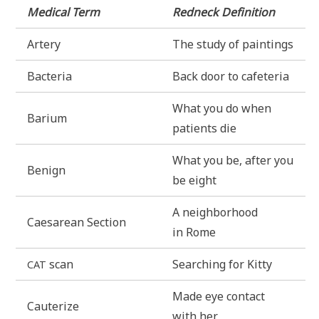
Medi­cal Term
Red­neck Definition
Artery
The stu­dy of paintings
Bac­te­ria
Back door to cafeteria
What you do when
Bari­um
pati­ents die
What you be, after you
Benign
be eight
A neigh­bor­hood
Caesare­an Section
in Rome
scan
Sear­ching for Kitty
CAT
Made eye cont­act
Cau­te­ri­ze
with her