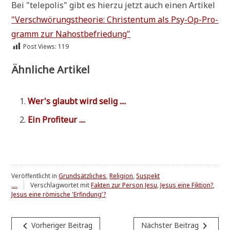
Bei "tele­po­lis" gibt es hier­zu jetzt auch einen Artikel
"Ver­schwö­rungs­theo­rie: Chri­sten­tum als Psy-Op-Pro­
gramm zur Nahostbefriedung"
Post Views:
119
Ähnliche Artikel
Wer's glaubt wird selig ....
Ein Pro­fi­teur ....
Veröffentlicht in
Grundsätzliches
,
Religion
,
Suspekt
....
Verschlagwortet mit
Fakten zur Person Jesu
,
Jesus eine Fiktion?
,
Jesus eine römische 'Erfindung'?
Beitragsnavigation
navigate_before
navigate_next
Vorheriger Beitrag
Nächster Beitrag