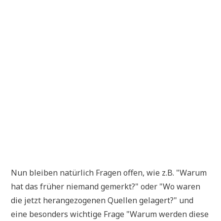
Nun blei­ben natür­lich Fra­gen offen, wie z.B. "War­um
hat das frü­her nie­mand gemerkt?" oder "Wo waren
die jetzt her­an­ge­zo­ge­nen Quel­len gela­gert?" und
eine beson­ders wich­ti­ge Fra­ge "War­um wer­den die­se