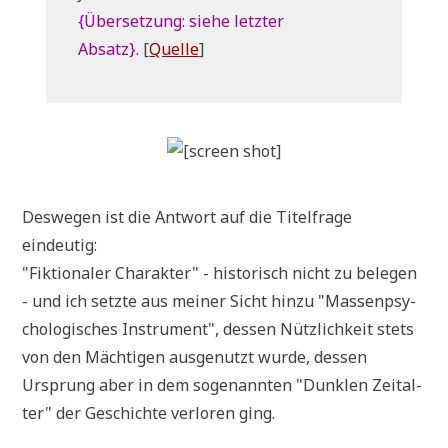
{Über­set­zung: sie­he letz­ter
Absatz}
. [
Quel­le
]
Des­we­gen ist die Ant­wort auf die Titel­fra­ge
eindeutig:
"Fik­tio­na­ler Cha­rak­ter" - histo­risch nicht zu bele­gen
- und ich setz­te aus mei­ner Sicht hin­zu "Mas­sen­psy­
cho­lo­gi­sches Instru­ment", des­sen Nütz­lich­keit stets
von den Mäch­ti­gen aus­ge­nutzt wur­de, des­sen
Ursprung aber in dem soge­nann­ten "Dunk­len Zeit­al­
ter" der Geschich­te ver­lo­ren ging.