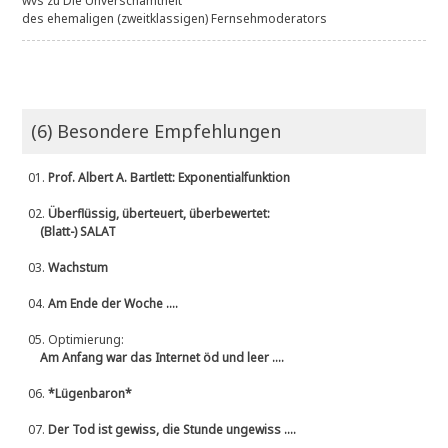
wvs
zu
Die Unverschämtheit
des ehemaligen (zweitklassigen) Fernsehmoderators
(6) Besondere Empfehlungen
01.
Prof. Albert A. Bartlett: Exponentialfunktion
02.
Überflüssig, überteuert, überbewertet:
(Blatt-) SALAT
03.
Wachstum
04.
Am Ende der Woche ....
05.
Optimierung:
Am Anfang war das Internet öd und leer ....
06.
*Lügenbaron*
07.
Der Tod ist gewiss, die Stunde ungewiss ....