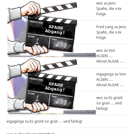
wvs
zu
Jens
Spahn, die x-te
Folge
Fred Lang
zu
Jens
Spahn, die x-te
Folge
wvs
zu
Von
ALGEN .....
About ALGAE .....
ingaginga
zu
Von
ALGEN .....
About ALGAE .....
wvs
zu
Es grünt
so grün .... und
farbig!
ingaginga
zu
Es grünt so grün .... und farbig!