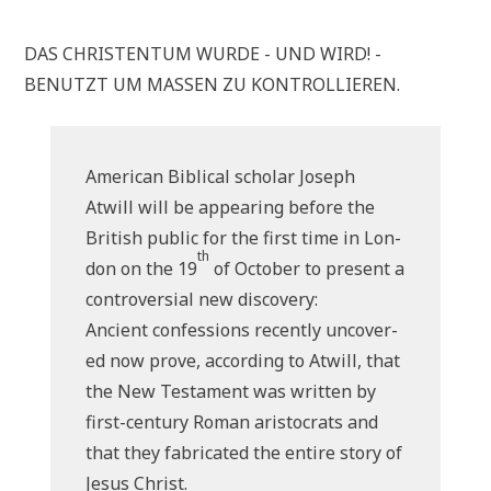
DAS CHRI­STEN­TUM WUR­DE - UND WIRD! -
BENUTZT UM MAS­SEN ZU KONTROLLIEREN.
Ame­ri­can Bibli­cal scho­lar Joseph
Atwill will be appearing befo­re the
Bri­tish public for the first time in Lon­
th
don on the 19
of Octo­ber to pre­sent a
con­tro­ver­si­al new discovery:
Anci­ent con­fes­si­ons recent­ly unco­ver­
ed now pro­ve, accor­ding to Atwill, that
the New Testa­ment was writ­ten by
first-cen­tu­ry Roman ari­sto­crats and
that they fab­ri­ca­ted the enti­re sto­ry of
Jesus Christ.