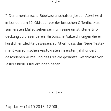
∙ ▪  ▪ ∙
*
Der ame­ri­ka­ni­sche Bibel­wis­sen­schaft­ler Joseph Atwill wird
in Lon­don am 19. Okto­ber vor der bri­ti­schen Öffent­lich­keit
zum ersten Mal zu sehen sein, um sei­ne umstrit­te­ne Ent­
deckung zu prä­sen­tie­ren: Histo­ri­sche Auf­zeich­nun­gen die er
kürz­lich ent­deck­te bewei­sen, so Atwill, dass das Neue Testa­
ment von römi­schen Ari­sto­kra­ten im ersten Jahr­hun­dert
geschrie­ben wur­de und dass sie die gesam­te Geschich­te von
Jesus Chri­stus frei erfun­den haben.
∙ ▪  ▪ ∙
*update* (14.10.2013; 12:00h)