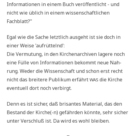
Infor­ma­tio­nen in einem Buch ver­öf­fent­licht - und
nicht wie üblich in einem wis­sen­schaft­li­chen
Fachblatt?"
Egal wie die Sache letzt­lich aus­geht ist sie doch in
einer Wei­se 'auf­rüt­telnd':
Die Ver­mu­tung, in den Kir­chen­ar­chi­ven lage­re noch
eine Fül­le von Infor­ma­tio­nen bekommt neue Nah­
rung. Weder die Wis­sen­schaft und schon erst recht
nicht das brei­te­re Publi­kum erfährt
die Kir­che
WAS
even­tu­ell dort noch verbirgt.
Denn es ist sicher, daß bri­san­tes Mate­ri­al, das den
Bestand der Kirche(-n) gefähr­den könn­te, sehr sicher
unter Ver­schluß ist. Da wird es wohl bleiben.