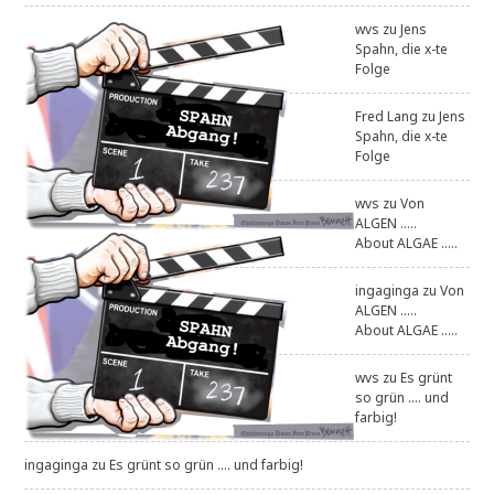
wvs
zu
Jens
Spahn, die x-te
Folge
Fred Lang
zu
Jens
Spahn, die x-te
Folge
wvs
zu
Von
ALGEN .....
About ALGAE .....
ingaginga
zu
Von
ALGEN .....
About ALGAE .....
wvs
zu
Es grünt
so grün .... und
farbig!
ingaginga
zu
Es grünt so grün .... und farbig!