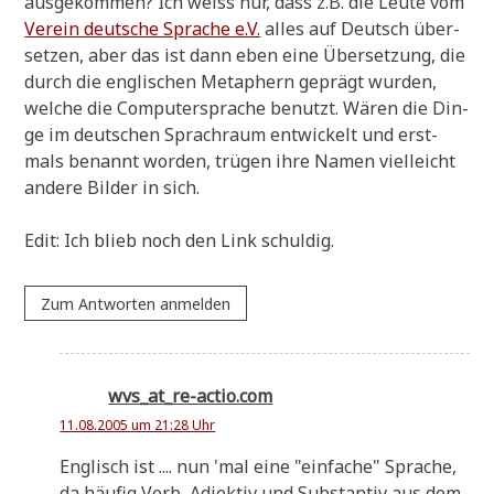
aus­ge­kom­men? Ich weiss nur, dass z.B. die Leu­te vom
Ver­ein deut­sche Spra­che e.V.
alles auf Deutsch über­
set­zen, aber das ist dann eben eine Über­set­zung, die
durch die eng­li­schen Meta­phern geprägt wur­den,
wel­che die Com­pu­ter­spra­che benutzt. Wären die Din­
ge im deut­schen Sprach­raum ent­wickelt und erst­
mals benannt wor­den, trü­gen ihre Namen viel­leicht
ande­re Bil­der in sich.
Edit: Ich blieb noch den Link schuldig.
Zum Antworten anmelden
wvs_at_re-actio.com
11.08.2005 um 21:28 Uhr
Eng­lisch ist .... nun 'mal eine "ein­fa­che" Spra­che,
da häu­fig Verb, Adjek­tiv und Sub­stan­tiv aus dem