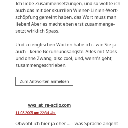
Ich lie­be Zusam­men­set­zun­gen, und so woll­te ich
auch das mit der skur­ri­len Wie­ner-Lini­en-Wort­
schöp­fung gemeint haben, das Wort muss man
lie­ben! Aber es macht eben erst zusam­men­ge­
setzt wirk­lich Spass.
Und zu eng­li­schen Wor­ten habe ich - wie Sie ja
auch - kei­ne Berüh­rungs­äng­ste. Alles mit Mass
und ohne Zwang, also cool, und, wenn's geht,
zusammengeschrieben.
Zum Antworten anmelden
wvs_at_re-actio.com
11.08.2005 um 22:34 Uhr
Obwohl ich hier ja eher .... - was Spra­che angeht -