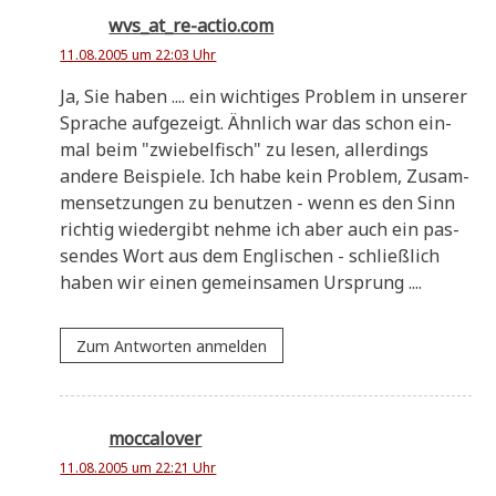
wvs_at_re-actio.com
11.08.2005 um 22:03 Uhr
Ja, Sie haben .... ein wich­ti­ges Pro­blem in unse­rer
Spra­che auf­ge­zeigt. Ähn­lich war das schon ein­
mal beim "zwie­bel­fisch" zu lesen, aller­dings
ande­re Bei­spie­le. Ich habe kein Pro­blem, Zusam­
men­set­zun­gen zu benut­zen - wenn es den Sinn
rich­tig wie­der­gibt neh­me ich aber auch ein pas­
sen­des Wort aus dem Eng­li­schen - schließ­lich
haben wir einen gemein­sa­men Ursprung ....
Zum Antworten anmelden
moccalover
11.08.2005 um 22:21 Uhr