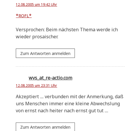
12.08.2005 um 19:42 Uhr
*
*
ROFL
Ver­spro­chen: Beim näch­sten The­ma wer­de ich
wie­der prosaischer.
Zum Antworten anmelden
wvs_at_re-actio.com
12.08.2005 um 23:31 Uhr
Akzep­tiert .... ver­bun­den mit der Anmer­kung, daß
uns Men­schen immer eine klei­ne Abwechs­lung
von ernst nach hei­ter nach ernst gut tut ....
Zum Antworten anmelden