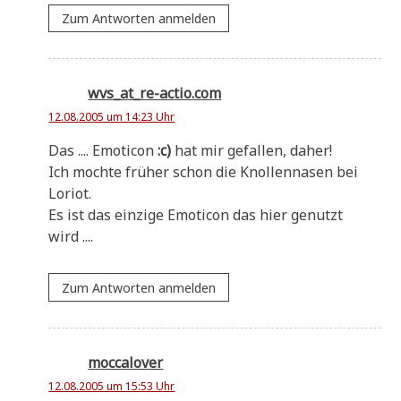
Zum Antworten anmelden
wvs_at_re-actio.com
12.08.2005 um 14:23 Uhr
Das .... Emo­ti­con
:c)
hat mir gefal­len, daher!
Ich moch­te frü­her schon die Knol­len­na­sen bei
Loriot.
Es ist das ein­zi­ge Emo­ti­con das hier genutzt
wird ....
Zum Antworten anmelden
moccalover
12.08.2005 um 15:53 Uhr