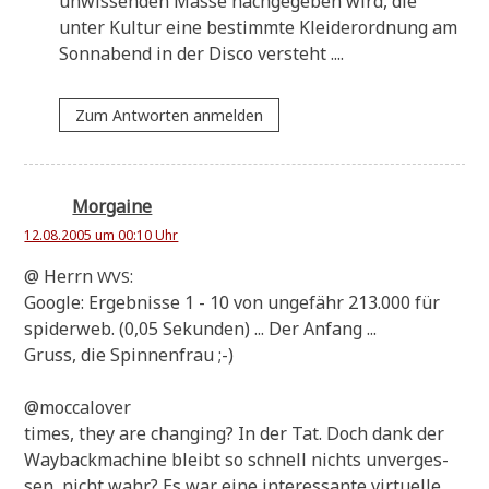
unwis­sen­den Mas­se nach­ge­ge­ben wird, die
unter Kul­tur eine bestimm­te Klei­der­ord­nung am
Sonn­abend in der Dis­co versteht ....
Zum Antworten anmelden
Morgaine
12.08.2005 um 00:10 Uhr
@ Herrn
:
WVS
Goog­le: Ergeb­nis­se 1 - 10 von unge­fähr 213.000 für
spi­der­web. (0,05 Sekun­den) ... Der Anfang ...
Gruss, die Spinnenfrau ;-)
@moccalover
times, they are chan­ging? In der Tat. Doch dank der
Way­back­ma­chi­ne bleibt so schnell nichts unver­ges­
sen, nicht wahr? Es war eine inter­es­san­te vir­tu­el­le