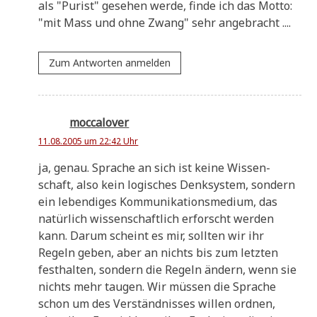
als "Purist" gese­hen wer­de, fin­de ich das Mot­to:
"mit Mass und ohne Zwang" sehr angebracht ....
Zum Antworten anmelden
moccalover
11.08.2005 um 22:42 Uhr
ja, genau. Spra­che an sich ist kei­ne Wis­sen­
schaft, also kein logi­sches Denk­sy­stem, son­dern
ein leben­di­ges Kom­mu­ni­ka­ti­ons­me­di­um, das
natür­lich wis­sen­schaft­lich erforscht wer­den
kann. Dar­um scheint es mir, soll­ten wir ihr
Regeln geben, aber an nichts bis zum letz­ten
fest­hal­ten, son­dern die Regeln ändern, wenn sie
nichts mehr tau­gen. Wir müs­sen die Spra­che
schon um des Ver­ständ­nis­ses wil­len ord­nen,