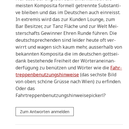
mei­sten Kom­po­si­ta for­mell getrenn­te Sub­stan­ti­
ve blei­ben und das im Deut­schen auch ein­reisst.
In extre­mis wird das zur Kun­den Lounge, zum
Bar Besit­zer, zur Tanz Flä­che und zur Welt Mei­
ster­schafts Gewin­ner Ehren Run­de füh­ren. Die
deutsch­spre­chen­den sind lei­der heu­te oft ver­
wirrt und wagen sich kaum mehr, ausser­halb von
bekann­ten Kom­po­si­ta die im deut­schen gott­sei­
dank bestehen­de Frei­heit der Wör­te­ran­ein­an­
der­fü­gung zu benüt­zen und Wör­ter wie die
Fahr­
trep­pen­be­nut­zungs­hin­wei­se
(das sech­ste Bild
von oben; schö­ne Grü­sse nach Wien) zu erfin­den.
Oder das
Fahrtreppenbenutzungshinweisepickerl?
Zum Antworten anmelden