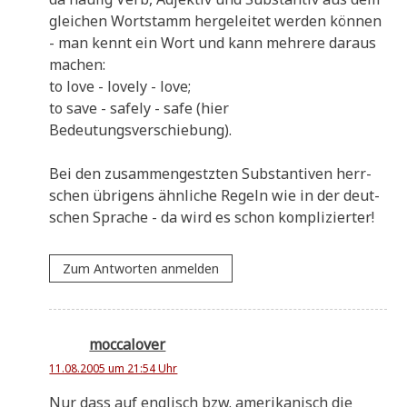
glei­chen Wort­stamm her­ge­lei­tet wer­den kön­nen
- man kennt ein Wort und kann meh­re­re dar­aus
machen:
to love - love­ly - love;
to save - safe­ly - safe (hier
Bedeutungsverschiebung).
Bei den zusam­men­gestzten Sub­stan­ti­ven herr­
schen übri­gens ähn­li­che Regeln wie in der deut­
schen Spra­che - da wird es schon komplizierter!
Zum Antworten anmelden
moccalover
11.08.2005 um 21:54 Uhr
Nur dass auf eng­lisch bzw. ame­ri­ka­nisch die