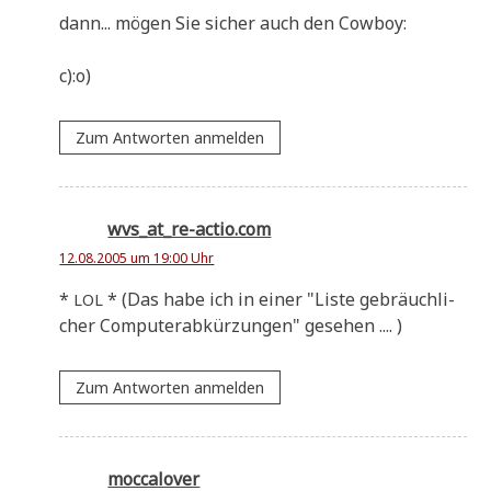
dann... mögen Sie sicher auch den Cowboy:
c):o)
Zum Antworten anmelden
wvs_at_re-actio.com
12.08.2005 um 19:00 Uhr
*
* (Das habe ich in einer "Liste gebräuch­li­
LOL
cher Com­pu­ter­ab­kür­zun­gen" gesehen .... )
Zum Antworten anmelden
moccalover