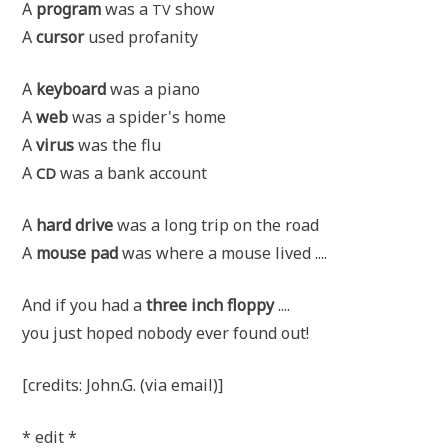
A
pro­gram
was a
show
TV
A
cur­sor
used profanity
A
key­board
was a piano
A
web
was a spider's home
A
virus
was the flu
A
was a bank account
CD
A
hard dri­ve
was a long trip on the road
A
mou­se pad
was whe­re a mou­se lived ....
And if you had a
three inch flop­py
....
you just hoped nobo­dy ever found out!
[cre­dits: John.G. (via email)]
* edit *