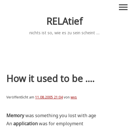
Zum
menu
Inhalt
springen
RELAtief
nichts ist so, wie es zu sein scheint ....
How it used to be ....
Veröffentlicht am
11.08.2005 21:04
von
wvs
Memo­ry
was some­thing you lost with age
An
appli­ca­ti­on
was for employment