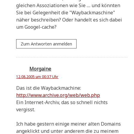
glei­chen Asso­zia­tio­nen wie Sie .... und könn­ten
Sie bei Gele­gen­heit die "Way­back­ma­schi­ne"
näher beschrei­ben? Oder han­delt es sich dabei
um Googel-cache?
Zum Antworten anmelden
Morgaine
12.08.2005 um 00:37 Uhr
Das ist die Waybackmachine:
http://www.archive.org/web/web.php
Ein Inter­net-Archiv, das so schnell nichts
vergisst.
Ich habe gestern eini­ge mei­ner alten Domains
ange­klickt und unter ande­rem die zu mei­nem