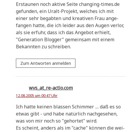
Erstau­nen noch akti­ve Sei­te changing-times.de
gefun­den, ein Uralt-Pro­jekt, wel­ches ich mit
einer sehr begab­ten und krea­ti­ven Frau ange­
fan­gen hat­te, die ich lei­der aus den Augen ver­lor,
als sie erfuhr, dass ich das Ange­bot erhielt,
"Gene­ra­ti­on Blog­ger" gemein­sam mit einem
Bekann­ten zu schreiben.
Zum Antworten anmelden
wvs_at_re-actio.com
12.08.2005 um 00:47 Uhr
Ich hat­te kei­nen blas­sen Schim­mer .... daß es so
etwas gibt - und habe natür­lich nach­ge­se­hen,
was von mir noch so "gehor­tet" wird.
Es scheint, anders als im "cache" kön­nen die wei­