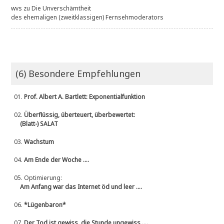
wvs
zu
Die Unverschämtheit
des ehemaligen (zweitklassigen) Fernsehmoderators
(6) Besondere Empfehlungen
01.
Prof. Albert A. Bartlett: Exponentialfunktion
02.
Überflüssig, überteuert, überbewertet:
(Blatt-) SALAT
03.
Wachstum
04.
Am Ende der Woche ....
05.
Optimierung:
Am Anfang war das Internet öd und leer ....
06.
*Lügenbaron*
07.
Der Tod ist gewiss, die Stunde ungewiss ....