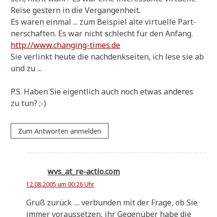
Rei­se gestern in die Vergangenheit.
Es waren ein­mal ... zum Bei­spiel alte vir­tu­el­le Part­
ner­schaf­ten. Es war nicht schlecht für den Anfang.
http://www.changing-times.de
Sie ver­linkt heu­te die nach­denk­sei­ten, ich lese sie ab
und zu ...
P.S. Haben Sie eigent­lich auch noch etwas ande­res
zu tun? ;-)
Zum Antworten anmelden
wvs_at_re-actio.com
12.08.2005 um 00:26 Uhr
Gruß zurück .... ver­bun­den mit der Fra­ge, ob Sie
immer vor­aus­set­zen, ihr Gegen­über habe die