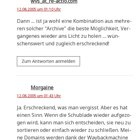
wvs_at_re-actio.com
12.08.2005 um 01:10 Uhr
Dann .... ist ja wohl eine Kom­bi­na­ti­on aus meh­re­
ren sol­cher "Archi­ve" die beste Mög­lich­keit, Ver­
gan­ge­nes wie­der ans Licht zu holen .... wün­
schens­wert und zugleich erschreckend!
Zum Antworten anmelden
Morgaine
12.08.2005 um 01:43 Uhr
Ja. Erschreckend, was man ver­gisst. Aber es hat
einen Sinn. Wenn die Schub­la­de wie­der auf­ge­zo­
gen wird, kann man sich ent­schei­den, sie neu zu
sor­tie­ren oder ein­fach wie­der zu schlie­ßen. Mei­
ne Domains wer­den dank der Way­back­ma­chi­ne