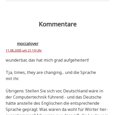
Kommentare
moccalover
11.08.2005 um 21:19 Uhr
wun­der­bar, das hat mich grad aufgeheitert!
Tja, times, they are chan­ging... und die Spra­che
mit ihr.
Übri­gens: Stel­len Sie sich vor, Deutsch­land wäre in
der Com­pu­ter­tech­nik füh­rend - und das Deut­sche
hät­te anstel­le des Eng­li­schen die ent­spre­chen­de
Spra­che geprägt. Was wären da wohl für Wör­ter her­