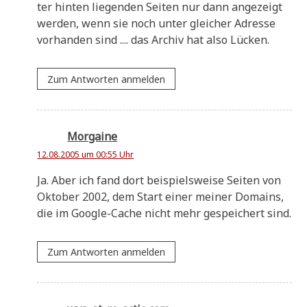
ter hin­ten lie­gen­den Sei­ten nur dann ange­zeigt
wer­den, wenn sie noch unter glei­cher Adres­se
vor­han­den sind .... das Archiv hat also Lücken.
Zum Antworten anmelden
Morgaine
12.08.2005 um 00:55 Uhr
Ja. Aber ich fand dort bei­spiels­wei­se Sei­ten von
Okto­ber 2002, dem Start einer mei­ner Domains,
die im Goog­le-Cache nicht mehr gespei­chert sind.
Zum Antworten anmelden