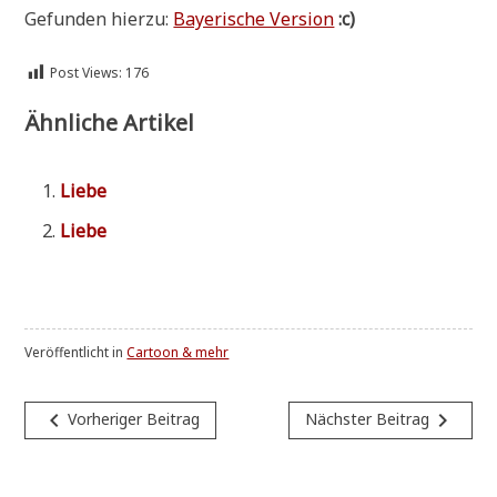
Gefun­den hier­zu:
Baye­ri­sche Ver­si­on
:c)
Post Views:
176
Ähnliche Artikel
Lie­be
Lie­be
Veröffentlicht in
Cartoon & mehr
Beitragsnavigation
navigate_before
navigate_next
Vorheriger Beitrag
Nächster Beitrag