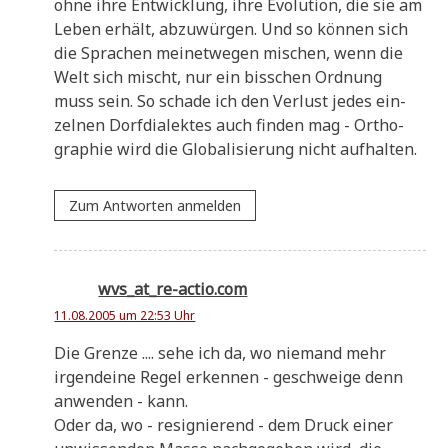
ohne ihre Ent­wick­lung, ihre Evo­lu­ti­on, die sie am
Leben erhält, abzu­wür­gen. Und so kön­nen sich
die Spra­chen mei­net­we­gen mischen, wenn die
Welt sich mischt, nur ein biss­chen Ord­nung
muss sein. So scha­de ich den Ver­lust jedes ein­
zel­nen Dorf­dia­lek­tes auch fin­den mag - Ortho­
gra­phie wird die Glo­ba­li­sie­rung nicht aufhalten.
Zum Antworten anmelden
wvs_at_re-actio.com
11.08.2005 um 22:53 Uhr
Die Gren­ze .... sehe ich da, wo nie­mand mehr
irgend­ei­ne Regel erken­nen - geschwei­ge denn
anwen­den - kann.
Oder da, wo - resi­gnie­rend - dem Druck einer