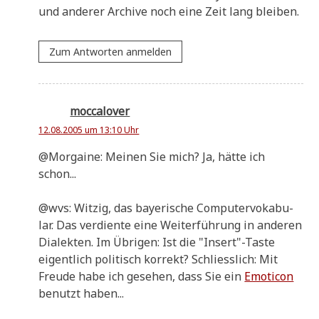
und ande­rer Archi­ve noch eine Zeit lang bleiben.
Zum Antworten anmelden
moccalover
12.08.2005 um 13:10 Uhr
@Morgaine: Mei­nen Sie mich? Ja, hät­te ich
schon...
@wvs: Wit­zig, das baye­ri­sche Com­pu­ter­vo­ka­bu­
lar. Das ver­dien­te eine Wei­ter­füh­rung in ande­ren
Dia­lek­ten. Im Übri­gen: Ist die "Insert"-Taste
eigent­lich poli­tisch kor­rekt? Schliess­lich: Mit
Freu­de habe ich gese­hen, dass Sie ein
Emo­ti­con
benutzt haben...