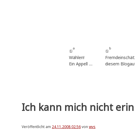
Zum
Inhalt
springen
a
b
①
①
Wählen!
Fremdeinschät
Ein Appell ....
diesem Blogau
Ich kann mich nicht erinn
Veröffentlicht am
24.11.2008 02:56
von
wvs