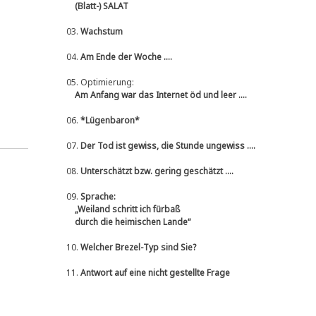
(Blatt-) SALAT
03.
Wachstum
04.
Am Ende der Woche ....
05.
Optimierung:
Am Anfang war das Internet öd und leer ....
06.
*Lügenbaron*
07.
Der Tod ist gewiss, die Stunde ungewiss ....
08.
Unterschätzt bzw. gering geschätzt ....
09.
Sprache:
„Weiland schritt ich fürbaß
durch die heimischen Lande“
10.
Welcher Brezel-Typ sind Sie?
11.
Antwort auf eine nicht gestellte Frage