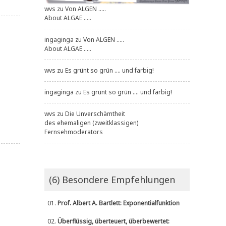
wvs
zu
Von ALGEN .....
About ALGAE .....
ingaginga
zu
Von ALGEN .....
About ALGAE .....
wvs
zu
Es grünt so grün .... und farbig!
ingaginga
zu
Es grünt so grün .... und farbig!
wvs
zu
Die Unverschämtheit
des ehemaligen (zweitklassigen)
Fernsehmoderators
(6) Besondere Empfehlungen
01.
Prof. Albert A. Bartlett: Exponentialfunktion
02.
Überflüssig, überteuert, überbewertet: