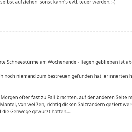
elbst auf­zie­hen, sonst kann's evtl. teu­er werden. :-)
­te Schnee­stür­me am Wochen­en­de - lie­gen geblie­ben ist ab
e sich noch nie­mand zum bestreu­en gefun­den hat, erin­ner­ten h
 Mor­gen öfter fast zu Fall brach­ten, auf der ande­ren Sei­te m
an­tel, von wei­ßen, rich­tig dicken Salz­rän­dern geziert wer
 die Geh­we­ge gewürzt hatten.....