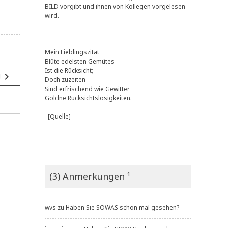
BILD vorgibt und ihnen von Kollegen vorgelesen
wird.
Mein Lieblingszitat
Blüte edelsten Gemütes
Ist die Rücksicht;
navigate_next
g
Doch zuzeiten
Sind erfrischend wie Gewitter
Goldne Rücksichtslosigkeiten.
[Quelle]
(3) Anmerkungen ¹
wvs
zu
Haben Sie SOWAS schon mal gesehen?