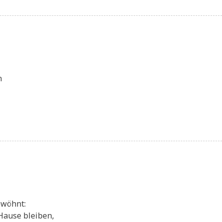
n
ewöhnt:
Hau­se bleiben,