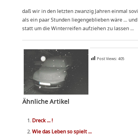
daß wir in den letz­ten zwan­zig Jah­ren ein­mal sov
als ein paar Stun­den lie­gen­ge­blie­ben wäre .... u
statt um die Win­ter­rei­fen auf­zie­hen zu lassen ....
Post Views:
405
Ähnliche Artikel
Dreck .... !
Wie das Leben so spielt ....