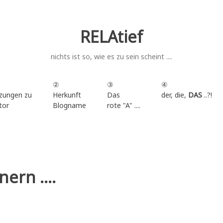
RELAtief
nichts ist so, wie es zu sein scheint ....
②
③
④
zungen zu
Herkunft
Das
der, die,
DAS
..?!
tor
Blogname
rote "A" ....
.
ern ....