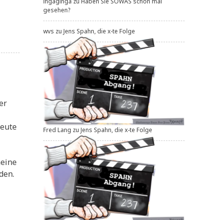
ingaginga
zu
Haben Sie SOWAS schon mal
gesehen?
wvs
zu
Jens Spahn, die x-te Folge
er
eu­te
Fred Lang
zu
Jens Spahn, die x-te Folge
ei­ne
den.