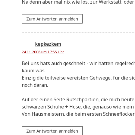
Na denn aber mal nix wie los, zur Werk­statt, oder s
Zum Antworten anmelden
kepkezkem
24.11.2008 um 17:55 Uhr
Bei uns hats auch geschneit - wir hat­ten regel­rech
kaum was.
Ein­zig die teil­wei­se ver­ei­sten Geh­we­ge, für di
noch daran.
Auf der einen Sei­te Rutsch­par­tien, die mich heu­te
schwar­zen Schu­he + Hose, die, genau­so wie mein M
Von Haus­mei­stern, die beim ersten Schnee­flockerl
Zum Antworten anmelden