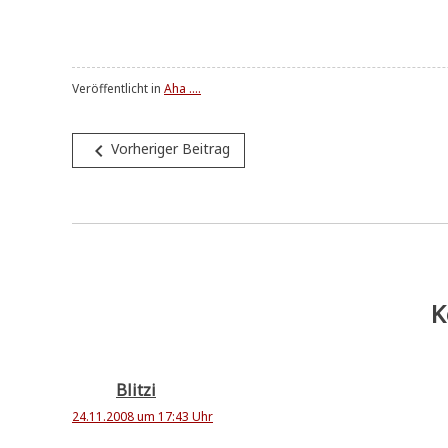
Veröffentlicht in
Aha ....
Beitragsnavigation
navigate_before
Vorheriger Beitrag
K
Blitzi
24.11.2008 um 17:43 Uhr