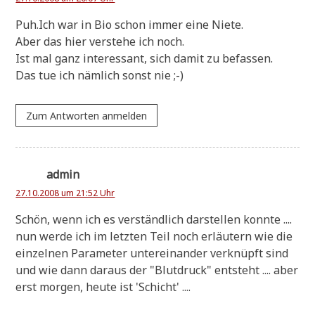
Puh.Ich war in Bio schon immer eine Niete.
Aber das hier ver­ste­he ich noch.
Ist mal ganz inter­es­sant, sich damit zu befassen.
Das tue ich näm­lich sonst nie ;-)
Zum Antworten anmelden
admin
27.10.2008 um 21:52 Uhr
Schön, wenn ich es ver­ständ­lich dar­stel­len konn­te ....
nun wer­de ich im letz­ten Teil noch erläu­tern wie die
ein­zel­nen Para­me­ter unter­ein­an­der ver­knüpft sind
und wie dann dar­aus der "Blut­druck" ent­steht .... aber
erst mor­gen, heu­te ist 'Schicht' ....