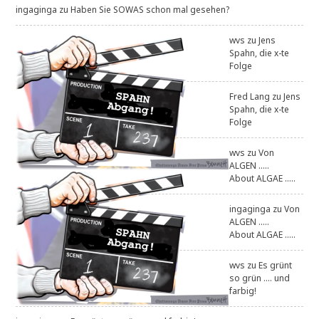
ingaginga
zu
Haben Sie SOWAS schon mal gesehen?
wvs
zu
Jens
Spahn, die x-te
Folge
Fred Lang
zu
Jens
Spahn, die x-te
Folge
wvs
zu
Von
ALGEN .....
About ALGAE .....
ingaginga
zu
Von
ALGEN .....
About ALGAE .....
wvs
zu
Es grünt
so grün .... und
farbig!