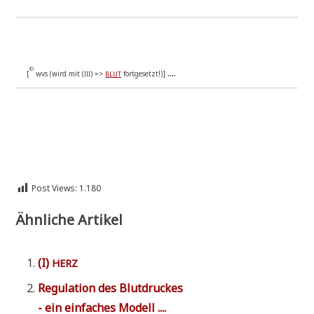
....
©
[
wvs (wird mit (
) =>
fort­ge­setzt!)]
III
BLUT
Post Views:
1.180
Ähnliche Artikel
(I)
HERZ
Regu­la­ti­on des Blut­druckes
- ein ein­fa­ches Modell ....