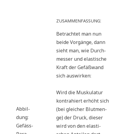
:
ZUSAMMENFASSUNG
Betrach­tet man nun
bei­de Vor­gän­ge, dann
sieht man, wie Durch­
mes­ser und ela­sti­sche
Kraft der Gefäß­wand
sich auswirken:
Wird die Mus­ku­la­tur
kon­tra­hiert erhöht sich
Abbil­
(bei glei­cher Blut­men­
dung:
ge) der Druck, die­ser
Gefäss-
wird von den ela­sti­