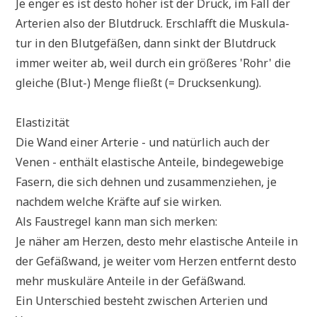
Je enger es ist desto höher ist der Druck, im Fall der
Arte­ri­en also der Blut­druck. Erschlafft die Mus­ku­la­
tur in den Blut­ge­fä­ßen, dann sinkt der Blut­druck
immer wei­ter ab, weil durch ein grö­ße­res 'Rohr' die
glei­che (Blut-) Men­ge fließt (= Drucksenkung).
Elastizität
Die Wand einer Arte­rie - und natür­lich auch der
Venen - ent­hält ela­sti­sche Antei­le, bin­de­ge­web­i­ge
Fasern, die sich deh­nen und zusam­men­zie­hen, je
nach­dem wel­che Kräf­te auf sie wirken.
Als Faust­re­gel kann man sich merken:
Je näher am Her­zen, desto mehr ela­sti­sche Antei­le in
der Gefäß­wand, je wei­ter vom Her­zen ent­fernt desto
mehr mus­ku­lä­re Antei­le in der Gefäßwand.
Ein Unter­schied besteht zwi­schen Arte­ri­en und