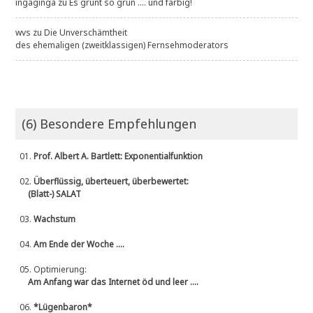
ingaginga
zu
Es grünt so grün .... und farbig!
wvs
zu
Die Unverschämtheit
des ehemaligen (zweitklassigen) Fernsehmoderators
(6) Besondere Empfehlungen
01.
Prof. Albert A. Bartlett: Exponentialfunktion
02.
Überflüssig, überteuert, überbewertet:
(Blatt-) SALAT
03.
Wachstum
04.
Am Ende der Woche ....
05.
Optimierung:
Am Anfang war das Internet öd und leer ....
06.
*Lügenbaron*