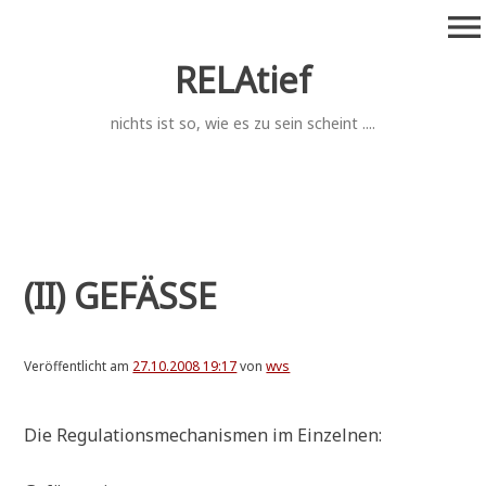
Zum
menu
Inhalt
springen
RELAtief
nichts ist so, wie es zu sein scheint ....
(II) GEFÄSSE
Veröffentlicht am
27.10.2008 19:17
von
wvs
Die Regu­la­ti­ons­me­cha­nis­men im Einzelnen: