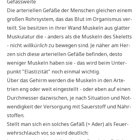
Gefäss­wei­te
Die arte­ri­el­len Gefä­ße der Men­schen glei­chen einem
gro­ßen Rohr­sy­stem, das das Blut im Orga­nis­mus ver­
teilt. Sie besit­zen in ihrer Wand Mus­keln aus glat­ter
Mus­ku­la­tur die - anders als die Mus­keln des Ske­letts
- nicht
will­kür­lich
zu bewe­gen sind. Je näher am Her­
zen sich die­se arte­ri­el­len Gefä­ße befin­den, desto
weni­ger Mus­keln haben sie - das wird beim Unter­
punkt "Ela­sti­zi­tät" noch ein­mal wich­tig.
Über das Gehirm wer­den die Mus­keln in den Arte­
trien eng oder weit ein­ge­stellt - oder eben auf einen
Durch­mes­ser dazwi­schen, je nach Situa­ti­on und Not­
wen­dig­keit der Ver­sor­gung mit Sau­er­stoff und Nähr­
stof­fen.
Stellt man sich ein sol­ches Gefäß (= Ader) als Feu­er­
wehr­schlauch vor, so wird deut­lich: