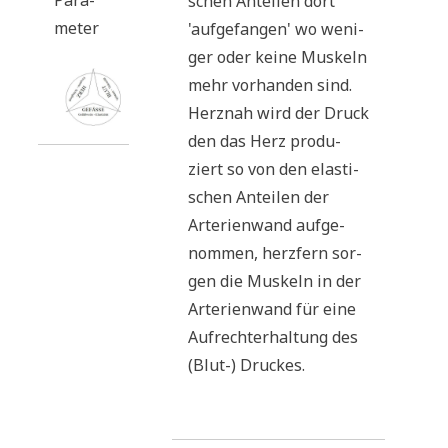
Para­
schen Antei­len dort
me­ter
'auf­ge­fan­gen' wo weni­
ger oder kei­ne Mus­keln
mehr vor­han­den sind.
Herz­nah wird der Druck
den das Herz pro­du­
ziert so von den ela­sti­
schen Antei­len der
Arte­ri­en­wand auf­ge­
nom­men, herz­fern sor­
gen die Mus­keln in der
Arte­ri­en­wand für eine
Auf­recht­erhal­tung des
(Blut-) Druckes.