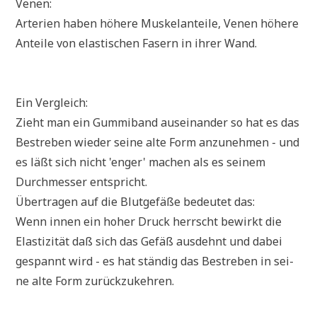
Venen:
Arte­ri­en haben höhe­re Mus­kel­an­tei­le, Venen höhe­re
Antei­le von ela­sti­schen Fasern in ihrer Wand.
Ein Vergleich:
Zieht man ein Gum­mi­band aus­ein­an­der so hat es das
Bestre­ben wie­der sei­ne alte Form anzu­neh­men - und
es läßt sich nicht 'enger' machen als es sei­nem
Durch­mes­ser entspricht.
Über­tra­gen auf die Blut­ge­fä­ße bedeu­tet das:
Wenn innen ein hoher Druck herrscht bewirkt die
Ela­sti­zi­tät daß sich das Gefäß aus­dehnt und dabei
gespannt wird - es hat stän­dig das Bestre­ben in sei­
ne alte Form zurückzukehren.