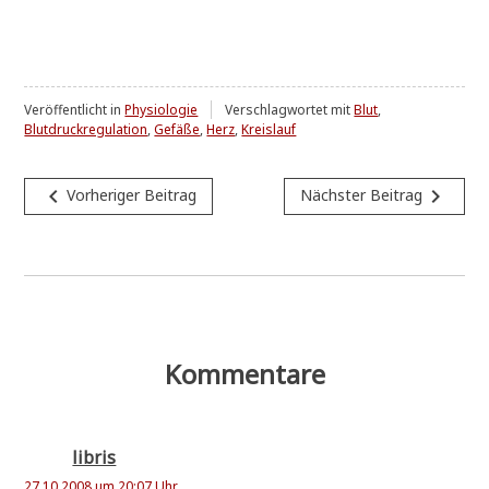
Veröffentlicht in
Physiologie
Verschlagwortet mit
Blut
,
Blutdruckregulation
,
Gefäße
,
Herz
,
Kreislauf
Beitragsnavigation
navigate_before
navigate_next
Vorheriger Beitrag
Nächster Beitrag
Kommentare
libris
27.10.2008 um 20:07 Uhr