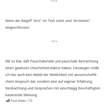
∙ ▪  ▪ ∙
Wenn der Begriff "Arzt" im Text steht sind "Ärz­tin­nen"
eingeschlossen.
∙ ▪  ▪ ∙
Mir ist klar, daß Pau­schal­ur­tei­le und pau­scha­le Betrach­tung
einen gewis­sen Unsi­cher­heits­fak­tor haben. Des­we­gen stel­le
ich hier auch kein Abbild der Wirk­lich­keit mit wis­sen­schaft­li­
chem Anspruch dar, son­dern eine auf eige­ner Erfah­rung,
Beob­ach­tung und Gesprä­chen mit ein­schlä­gig Beschäf­tig­ten
basie­ren­de Meinung.
Post Views:
172