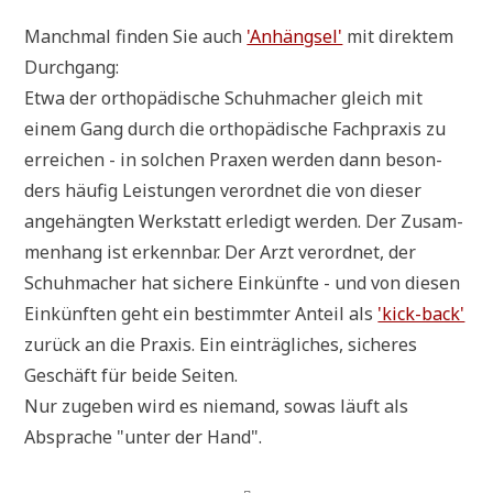
Manch­mal fin­den Sie auch
'Anhäng­sel'
mit direk­tem
Durchgang:
Etwa der ortho­pä­di­sche Schuh­ma­cher gleich mit
einem Gang durch die ortho­pä­di­sche Fach­pra­xis zu
errei­chen - in sol­chen Pra­xen wer­den dann beson­
ders häu­fig Lei­stun­gen ver­ord­net die von die­ser
ange­häng­ten Werk­statt erle­digt wer­den. Der Zusam­
men­hang ist erkenn­bar. Der Arzt ver­ord­net, der
Schuh­ma­cher hat siche­re Ein­künf­te - und von die­sen
Ein­künf­ten geht ein bestimm­ter Anteil als
'kick-back'
zurück an die Pra­xis. Ein ein­träg­li­ches, siche­res
Geschäft für bei­de Seiten.
Nur zuge­ben wird es nie­mand, sowas läuft als
Abspra­che "unter der Hand".