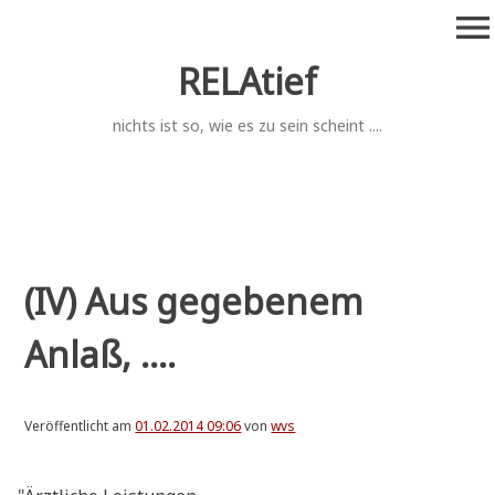
Zum
menu
Inhalt
springen
RELAtief
nichts ist so, wie es zu sein scheint ....
(IV) Aus gegebenem
Anlaß, ....
Veröffentlicht am
01.02.2014 09:06
von
wvs