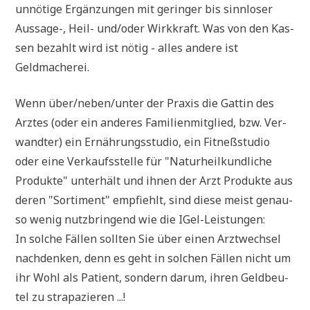
unnö­ti­ge Ergän­zun­gen mit gerin­ger bis sinn­lo­ser
Aus­sa­ge-, Heil- und/oder Wirk­kraft. Was von den Kas­
sen bezahlt wird ist nötig - alles ande­re ist
Geldmacherei.
Wenn über/neben/unter der Pra­xis die Gat­tin des
Arz­tes (oder ein ande­res Fami­li­en­mit­glied, bzw. Ver­
wand­ter) ein Ernäh­rungs­stu­dio, ein Fit­neß­stu­dio
oder eine Ver­kaufs­stel­le für "Natur­heil­kund­li­che
Pro­duk­te" unter­hält und ihnen der Arzt Pro­duk­te aus
deren "Sor­ti­ment" emp­fiehlt, sind die­se meist genau­
so wenig nutz­brin­gend wie die IGel-Leistungen:
In sol­che Fäl­len soll­ten Sie über einen Arzt­wech­sel
nach­den­ken, denn es geht in sol­chen Fäl­len nicht um
ihr Wohl als Pati­ent, son­dern dar­um, ihren Geld­beu­
tel zu strapazieren ...!