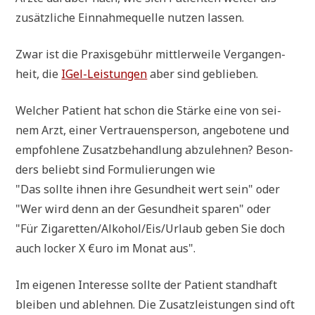
zusätz­li­che Ein­nah­me­quel­le nut­zen lassen.
Zwar ist die Pra­xis­ge­bühr mitt­ler­wei­le Ver­gan­gen­
heit, die
IGel-Lei­stun­gen
aber sind geblieben.
Wel­cher Pati­ent hat schon die Stär­ke eine von sei­
nem Arzt, einer Ver­trau­ens­per­son, ange­bo­te­ne und
emp­foh­le­ne Zusatz­be­hand­lung abzu­leh­nen? Beson­
ders beliebt sind For­mu­lie­run­gen wie
"Das soll­te ihnen ihre Gesund­heit wert sein" oder
"Wer wird denn an der Gesund­heit spa­ren" oder
"Für Zigaretten/Alkohol/Eis/Urlaub geben Sie doch
auch locker X €uro im Monat aus".
Im eige­nen Inter­es­se soll­te der Pati­ent stand­haft
blei­ben und ableh­nen. Die Zusatz­lei­stun­gen sind oft