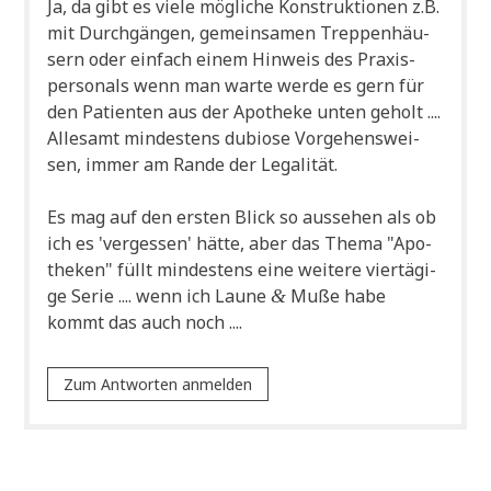
Ja, da gibt es vie­le mög­li­che Kon­struk­tio­nen z.B.
mit Durch­gän­gen, gemein­sa­men Trep­pen­häu­
sern oder ein­fach einem Hin­weis des Pra­xis­
per­so­nals wenn man war­te wer­de es gern für
den Pati­en­ten aus der Apo­the­ke unten geholt ....
Alle­samt min­de­stens dubio­se Vor­ge­hens­wei­
sen, immer am Ran­de der Legalität.
Es mag auf den ersten Blick so aus­se­hen als ob
ich es 'ver­ges­sen' hät­te, aber das The­ma "Apo­
the­ken" füllt min­de­stens eine wei­te­re vier­tä­gi­
ge Serie .... wenn ich Lau­ne
Muße habe
&
kommt das auch noch ....
Zum Antworten anmelden