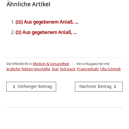
Ähnliche Artikel
(
) Aus gege­be­nem Anlaß, ....
III
(
) Aus gege­be­nem Anlaß, ....
II
Veröffentlicht in
Medizin & Gesundheit
Verschlagwortet mit
ärztliche 'Neben'geschäfte
,
IGel
,
kick-back
,
Praxisgebühr
,
Ulla Schmidt
Beitragsnavigation
navigate_before
navigate_next
Vorheriger Beitrag
Nächster Beitrag