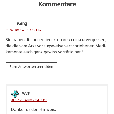
Kommentare
iGing
01.02.2014 um 14:23 Uhr
Sie haben die ange­glie­der­ten
ver­ges­sen,
APOTHEKEN
die die vom Arzt vor­zugs­wei­se ver­schrie­be­nen Medi­
ka­men­te auch ganz gewiss vor­rä­tig hat !!
Zum Antworten anmelden
wvs
01.02.2014 um 23:47 Uhr
Dan­ke für den Hinweis.