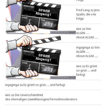
Fred Lang
zu
Jens
Spahn, die x-te
Folge
wvs
zu
Von
ALGEN .....
About ALGAE .....
ingaginga
zu
Von
ALGEN .....
About ALGAE .....
wvs
zu
Es grünt
so grün .... und
farbig!
ingaginga
zu
Es grünt so grün .... und farbig!
wvs
zu
Die Unverschämtheit
des ehemaligen (zweitklassigen) Fernsehmoderators