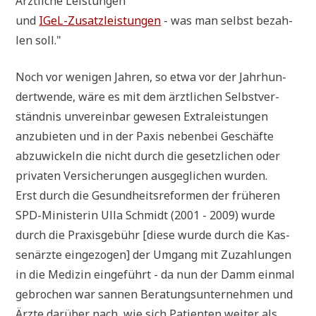
"
Ärzt­li­che Leistungen
und
IGeL-Zusatz­lei­stun­gen
- was man selbst bezah­
len soll."
Noch vor weni­gen Jah­ren, so etwa vor der Jahr­hun­
dert­wen­de, wäre es mit dem ärzt­li­chen Selbst­ver­
ständ­nis unver­ein­bar gewe­sen Extra­lei­stun­gen
anzu­bie­ten und in der Paxis neben­bei Geschäf­te
abzu­wickeln die nicht durch die gesetz­li­chen oder
pri­va­ten Ver­si­che­run­gen aus­ge­gli­chen wurden.
Erst durch die Gesund­heits­re­for­men der frü­he­ren
SPD-Mini­ste­rin Ulla Schmidt (2001 - 2009) wur­de
durch die Pra­xis­ge­bühr [die­se wur­de durch die Kas­
sen­ärz­te ein­ge­zo­gen] der Umgang mit Zuzah­lun­gen
in die Medi­zin ein­ge­führt - da nun der Damm ein­mal
gebro­chen war san­nen Bera­tungs­un­ter­neh­men und
Ärz­te dar­über nach, wie sich Pati­en­ten wei­ter als