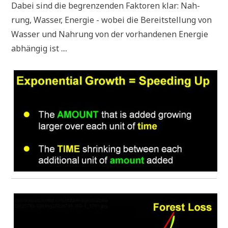
Dabei sind die begren­zen­den Fak­to­ren klar: Nah­
rung, Was­ser, Ener­gie - wobei die Bereit­stel­lung von
Was­ser und Nah­rung von der vor­han­de­nen Ener­gie
abhän­gig ist ....