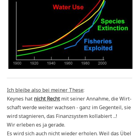
Ich blei­be also bei mei­ner The­se
:
Keynes hat
nicht Recht
mit sei­ner Annah­me, die Wirt­
schaft wer­de wei­ter wach­sen - ganz im Gegen­teil, sie
wird sta­gnie­ren, das Finanz­sy­stem kollabiert ...!
Wir erle­ben es ja gerade.
Es wird sich auch nicht wie­der erho­len. Weil das Übel