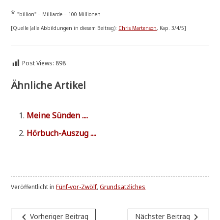
*
"bil­li­on" = Mil­li­ar­de = 100 Millionen
[Quel­le (alle Abbil­dun­gen in die­sem Bei­trag):
Chris Mar­ten­son
, Kap. 3/4/5]
Post Views:
898
Ähnliche Artikel
Mei­ne Sünden ....
Hör­buch-Aus­zug ....
Veröffentlicht in
Fünf-vor-Zwölf
,
Grundsätzliches
Beitragsnavigation
navigate_before
navigate_next
Vorheriger Beitrag
Nächster Beitrag