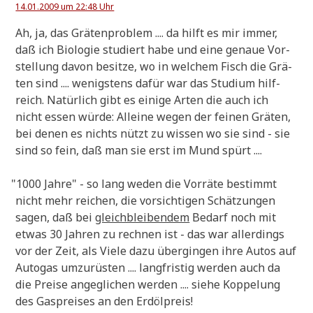
14.01.2009 um 22:48 Uhr
Ah, ja, das Grä­ten­pro­blem .... da hilft es mir immer,
daß ich Bio­lo­gie stu­diert habe und eine genaue Vor­
stel­lung davon besit­ze, wo in wel­chem Fisch die Grä­
ten sind .... wenig­stens dafür war das Stu­di­um hilf­
reich. Natür­lich gibt es eini­ge Arten die auch ich
nicht essen wür­de: Allei­ne wegen der fei­nen Grä­ten,
bei denen es nichts nützt zu wis­sen wo sie sind - sie
sind so fein, daß man sie erst im Mund spürt ....
"
1000 Jah­re" - so lang weden die Vor­rä­te bestimmt
nicht mehr rei­chen, die vor­sich­ti­gen Schät­zun­gen
sagen, daß bei
gleich­blei­ben­dem
Bedarf noch mit
etwas 30 Jah­ren zu rech­nen ist - das war aller­dings
vor der Zeit, als Vie­le dazu über­gin­gen ihre Autos auf
Auto­gas umzu­rü­sten .... lang­fri­stig wer­den auch da
die Prei­se ange­gli­chen wer­den .... sie­he Kop­pe­lung
des Gas­prei­ses an den Erdölpreis!