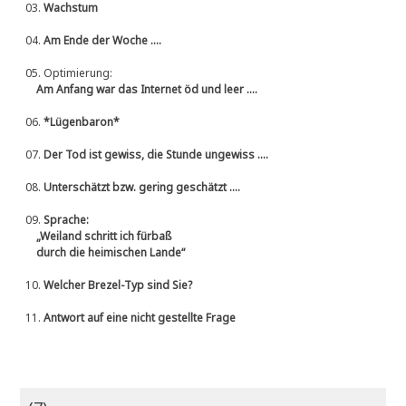
03.
Wachstum
04.
Am Ende der Woche ....
05.
Optimierung:
Am Anfang war das Internet öd und leer ....
06.
*Lügenbaron*
07.
Der Tod ist gewiss, die Stunde ungewiss ....
08.
Unterschätzt bzw. gering geschätzt ....
09.
Sprache:
„Weiland schritt ich fürbaß
durch die heimischen Lande“
10.
Welcher Brezel-Typ sind Sie?
11.
Antwort auf eine nicht gestellte Frage