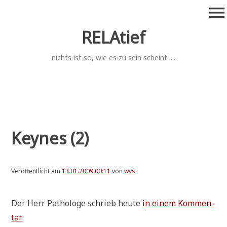
Zum
menu
Inhalt
springen
RELAtief
nichts ist so, wie es zu sein scheint ....
Keynes (2)
Veröffentlicht am
13.01.2009 00:11
von
wvs
Der Herr Patho­lo­ge schrieb heu­te
in einem Kom­men­
tar
: