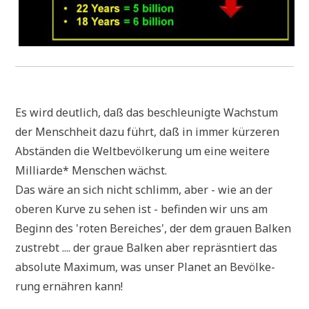
Es wird deut­lich, daß das beschleu­nig­te Wachs­tum
der Mensch­heit dazu führt, daß in immer kür­ze­ren
Abstän­den die Welt­be­völ­ke­rung um eine wei­te­re
Mil­li­ar­de
*
Men­schen wächst.
Das wäre an sich nicht schlimm, aber - wie an der
obe­ren Kur­ve zu sehen ist - befin­den wir uns am
Beginn des 'roten Berei­ches', der dem grau­en Bal­ken
zustrebt .... der graue Bal­ken aber repräsn­tiert das
abso­lu­te Maxi­mum, was unser Pla­net an Bevöl­ke­
rung ernäh­ren kann!