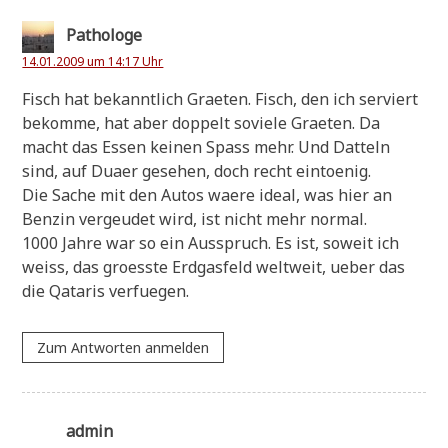
Pathologe
14.01.2009 um 14:17 Uhr
Fisch hat bekannt­lich Grae­ten. Fisch, den ich ser­viert
bekom­me, hat aber dop­pelt sovie­le Grae­ten. Da
macht das Essen kei­nen Spass mehr. Und Dat­teln
sind, auf Duaer gese­hen, doch recht eintoenig.
Die Sache mit den Autos wae­re ide­al, was hier an
Ben­zin ver­geu­det wird, ist nicht mehr normal.
1000 Jah­re war so ein Aus­spruch. Es ist, soweit ich
weiss, das groess­te Erd­gas­feld welt­weit, ueber das
die Qata­ris verfuegen.
Zum Antworten anmelden
admin