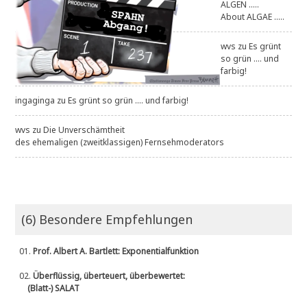
ALGEN .....
About ALGAE .....
wvs
zu
Es grünt
so grün .... und
farbig!
ingaginga
zu
Es grünt so grün .... und farbig!
wvs
zu
Die Unverschämtheit
des ehemaligen (zweitklassigen) Fernsehmoderators
(6) Besondere Empfehlungen
01.
Prof. Albert A. Bartlett: Exponentialfunktion
02.
Überflüssig, überteuert, überbewertet:
(Blatt-) SALAT