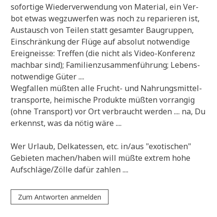
sofor­ti­ge Wie­der­ver­wen­dung von Mate­ri­al, ein Ver­
bot etwas weg­zu­wer­fen was noch zu repa­rie­ren ist,
Aus­tausch von Tei­len statt gesam­ter Bau­grup­pen,
Ein­schrän­kung der Flü­ge auf abso­lut not­wen­di­ge
Ereig­n­ei­sse: Tref­fen (die nicht als Video-Kon­fe­renz
mach­bar sind); Fami­li­en­zu­sam­men­füh­rung; Lebens­
not­wen­di­ge Güter ....
Weg­fal­len müß­ten alle Frucht- und Nah­rungs­mit­tel­
trans­por­te, hei­mi­sche Pro­duk­te müß­ten vor­ran­gig
(ohne Trans­port) vor Ort ver­braucht wer­den .... na, Du
erkennst, was da nötig wäre ....
Wer Urlaub, Del­ka­tes­sen, etc. in/aus "exo­ti­schen"
Gebie­ten machen/haben will müß­te extrem hohe
Aufschläge/Zölle dafür zahlen ....
Zum Antworten anmelden