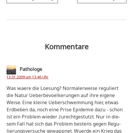
Kommentare
Pathologe
13.01.2009 um 13:46 Uhr
Was wae­re die Loe­sung? Nor­ma­ler­wei­se regu­liert
die Natur Ueber­be­voel­ke­run­gen auf ihre eige­ne
Wei­se. Eine klei­ne Ueber­schwem­mung hier, etwas
Erd­be­ben da, noch eine Pri­se Epi­de­mie dazu - schon
ist ein Pro­blem wie­der zurecht­ge­stutzt. Nur in die­
sem Fall hat sich das Pro­blem bestens gegen Regu­
lie­rungs­ver­su­che gewapp­net. Wuer­de ein Krieg das