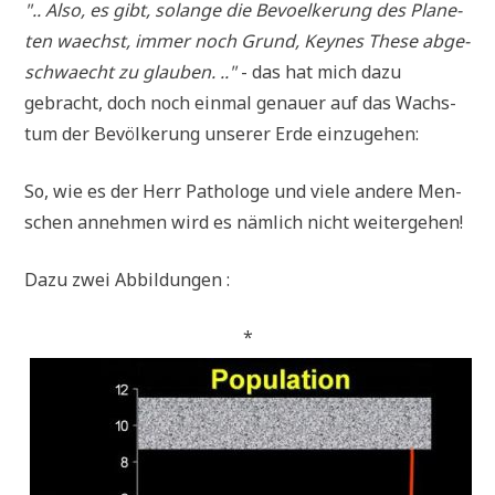
".. Also, es gibt, solan­ge die Bevoel­ke­rung des Pla­ne­
ten waechst, immer noch Grund, Keynes The­se abge­
schwaecht zu glau­ben. .."
- das hat mich dazu
gebracht, doch noch ein­mal genau­er auf das Wachs­
tum der Bevöl­ke­rung unse­rer Erde einzugehen:
So, wie es der Herr Patho­lo­ge und vie­le ande­re Men­
schen anneh­men wird es näm­lich nicht weitergehen!
Dazu zwei Abbildungen :
*