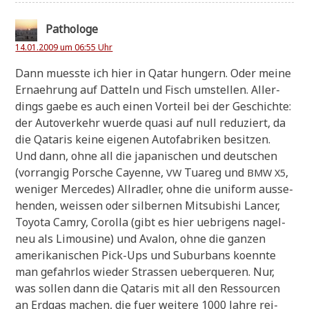
Pathologe
14.01.2009 um 06:55 Uhr
Dann muess­te ich hier in Qatar hun­gern. Oder mei­ne
Ernaeh­rung auf Dat­teln und Fisch umstel­len. Aller­
dings gae­be es auch einen Vor­teil bei der Geschich­te:
der Auto­ver­kehr wuer­de qua­si auf null redu­ziert, da
die Qata­ris kei­ne eige­nen Auto­fa­bri­ken besit­zen.
Und dann, ohne all die japa­ni­schen und deut­schen
(vor­ran­gig Por­sche Cayenne,
Tua­reg und
,
VW
BMW
X5
weni­ger Mer­ce­des) All­rad­ler, ohne die uni­form aus­se­
hen­den, wei­ssen oder sil­ber­nen Mitsu­bi­shi Lan­cer,
Toyo­ta Cam­ry, Corol­la (gibt es hier ueb­ri­gens nagel­
neu als Limou­si­ne) und Ava­lon, ohne die gan­zen
ame­ri­ka­ni­schen Pick-Ups und Sub­ur­bans koenn­te
man gefahr­los wie­der Stra­ssen ueber­que­ren. Nur,
was sol­len dann die Qata­ris mit all den Res­sour­cen
an Erd­gas machen, die fuer wei­te­re 1000 Jah­re rei­