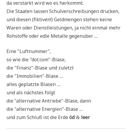
da ver­stärkt wird wo es herkommt:
Die Staa­ten las­sen Schul­ver­schrei­bun­gen drucken,
und die­sen (fik­ti­ven!) Geld­men­gen ste­hen kei­ne
Waren oder Dienst­lei­stun­gen, ja nicht ein­mal mehr
Roh­stof­fe oder edle Metal­le gegenüber ....
Eine "Luft­num­mer",
so wie die "dot.com"-Blase,
die "Finanz"-Blase und zuletzt
die "Immobilien"-Blase ....
alles geplatz­te Blasen ....
und als näch­stes folgt
die "alter­na­ti­ve Antriebe"-Blase, dann
die "alter­na­ti­ve Energien"-Blase ....
und zum Schluß ist die Erde
öd
leer
&