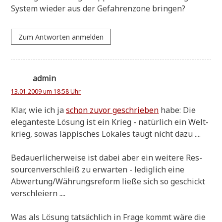
System wie­der aus der Gefah­ren­zo­ne bringen?
Zum Antworten anmelden
admin
13.01.2009 um 18:58 Uhr
Klar, wie ich ja
schon zuvor geschrie­ben
habe: Die
ele­gan­te­ste Lösung ist ein Krieg - natür­lich ein Welt­
krieg, sowas läp­pi­sches Loka­les taugt nicht dazu ....
Bedau­er­li­cher­wei­se ist dabei aber ein wei­te­re Res­
sour­cen­ver­schleiß zu erwar­ten - ledig­lich eine
Abwertung/Währungsreform lie­ße sich so geschickt
verschleiern ....
Was als Lösung tat­säch­lich in Fra­ge kommt wäre die