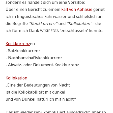
son­dern es han­delt sich um eine Vorsilbe:
Über einen Bericht zu einem
Fall von Apha­sie
geriet
ich in lin­gu­isti­sches Fahr­was­ser und schließ­lich an
die Begrif­fe
"Kook­kur­renz"
und
"Kol­lo­ka­ti­on"
- die
ich für mich Dank
'ent­schlüs­seln' konnte.
WIKIPEDIA
Kook­kur­renz
en
-
Satz
kook­kur­renz
-
Nach­bar­schafts
kook­kur­renz
-
Absatz
- oder
Doku­ment
-Kook­kur­renz
Kol­lo­ka­ti­on
„Eine der Bedeu­tun­gen von Nacht
ist die Kol­lo­ka­bi­li­tät mit dunkel
und von Dun­kel natür­lich mit Nacht.“
Das ist wie­der sehr kom­pli­ziert aus­ge­drückt, aber so