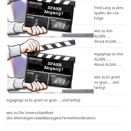
Fred Lang
zu
Jens
Spahn, die x-te
Folge
wvs
zu
Von
ALGEN .....
About ALGAE .....
ingaginga
zu
Von
ALGEN .....
About ALGAE .....
wvs
zu
Es grünt
so grün .... und
farbig!
ingaginga
zu
Es grünt so grün .... und farbig!
wvs
zu
Die Unverschämtheit
des ehemaligen (zweitklassigen) Fernsehmoderators