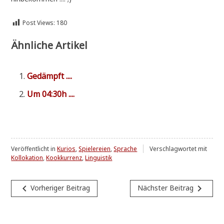
Post Views:
180
Ähnliche Artikel
Gedämpft ....
Um 04:30h ....
Veröffentlicht in
Kurios
,
Spielereien
,
Sprache
Verschlagwortet mit
Kollokation
,
Kookkurrenz
,
Linguistik
Beitragsnavigation
navigate_before
navigate_next
Vorheriger Beitrag
Nächster Beitrag