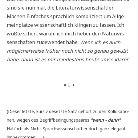
sind sie nun mal, die Literaturwissenschaftler:
Machen Ein­fa­ches sprach­lich kom­pli­ziert um All­ge­
mein­plät­ze wis­sen­schaft­lich klin­gen zu las­sen. Ich
wuß­te schon, war­um ich mich lie­ber den Natur­wis­
sen­schaf­ten zuge­wen­det habe.
Wenn ich es auch
mög­li­cher­wei­se frü­her noch nicht so genau gewußt
habe, dann ist es mir min­de­stens heu­te umso klarer.
∙ ▪  ▪ ∙
(Die­ser letz­te, kur­siv gesetz­te Satz gehört zu den Kol­lo­ka­tio­
nen, wegen des Begriff­be­din­gungs­paa­res
"wenn - dann"
.
Hab' ich als Nicht-Sprach­wis­sen­schaft­ler doch ganz ele­gant
hinbekommen .... ;)