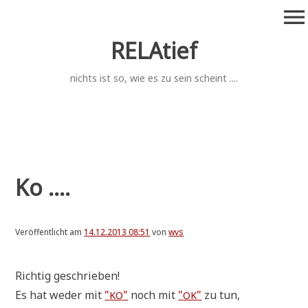
Zum
menu
Inhalt
springen
RELAtief
nichts ist so, wie es zu sein scheint ....
Ko ....
Veröffentlicht am
14.12.2013 08:51
von
wvs
Rich­tig geschrieben!
Es hat weder mit
"
"
noch mit
"
"
zu tun,
KO
OK