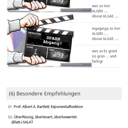
wvs
zu
Von
ALGEN .....
About ALGAE .....
ingaginga
zu
Von
ALGEN .....
About ALGAE .....
wvs
zu
Es grünt
so grün .... und
farbig!
(6) Besondere Empfehlungen
01.
Prof. Albert A. Bartlett: Exponentialfunktion
02.
Überflüssig, überteuert, überbewertet:
(Blatt-) SALAT