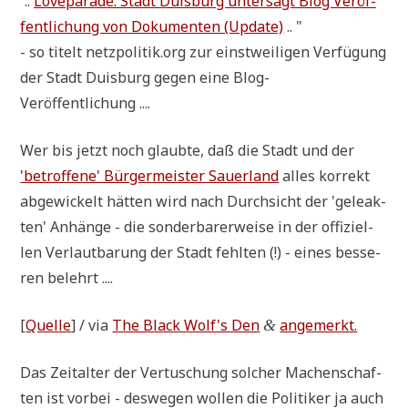
"
..
Love­pa­ra­de: Stadt Duis­burg unter­sagt Blog Ver­öf­
fent­li­chung von Doku­men­ten (Update)
.. "
- so titelt netzpolitik.org zur einst­wei­li­gen Ver­fü­gung
der Stadt Duis­burg gegen eine Blog-
Veröffentlichung ....
Wer bis jetzt noch glaub­te, daß die Stadt und der
'betrof­fe­ne' Bür­ger­mei­ster Sau­er­land
alles kor­rekt
abge­wickelt hät­ten wird nach Durch­sicht der 'gele­ak­
ten' Anhän­ge - die son­der­ba­rer­wei­se in der offi­zi­el­
len Ver­laut­ba­rung der Stadt fehl­ten (!) - eines bes­se­
ren belehrt ....
[
Quel­le
] / via
The Black Wolf's Den
ange­merkt.
&
Das Zeit­al­ter der Ver­tu­schung sol­cher Machen­schaf­
ten ist vor­bei - des­we­gen wol­len die Poli­ti­ker ja auch