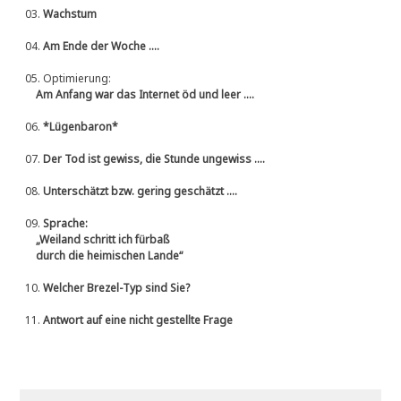
03.
Wachstum
04.
Am Ende der Woche ....
05.
Optimierung:
Am Anfang war das Internet öd und leer ....
06.
*Lügenbaron*
07.
Der Tod ist gewiss, die Stunde ungewiss ....
08.
Unterschätzt bzw. gering geschätzt ....
09.
Sprache:
„Weiland schritt ich fürbaß
durch die heimischen Lande“
10.
Welcher Brezel-Typ sind Sie?
11.
Antwort auf eine nicht gestellte Frage