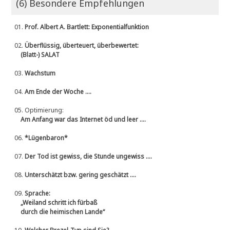
(6) Besondere Empfehlungen
01.
Prof. Albert A. Bartlett: Exponentialfunktion
02.
Überflüssig, überteuert, überbewertet:
(Blatt-) SALAT
03.
Wachstum
04.
Am Ende der Woche ....
05.
Optimierung:
Am Anfang war das Internet öd und leer ....
06.
*Lügenbaron*
07.
Der Tod ist gewiss, die Stunde ungewiss ....
08.
Unterschätzt bzw. gering geschätzt ....
09.
Sprache:
„Weiland schritt ich fürbaß
durch die heimischen Lande“