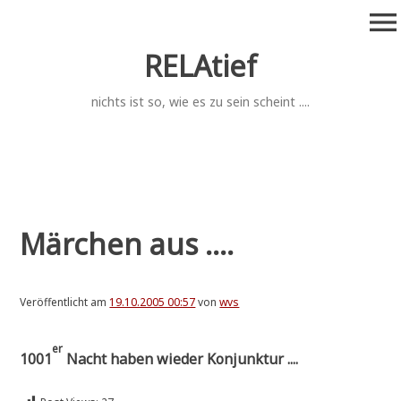
Zum
menu
Inhalt
springen
RELAtief
nichts ist so, wie es zu sein scheint ....
Märchen aus ....
Veröffentlicht am
19.10.2005 00:57
von
wvs
er
1001
Nacht haben wie­der Konjunktur ....