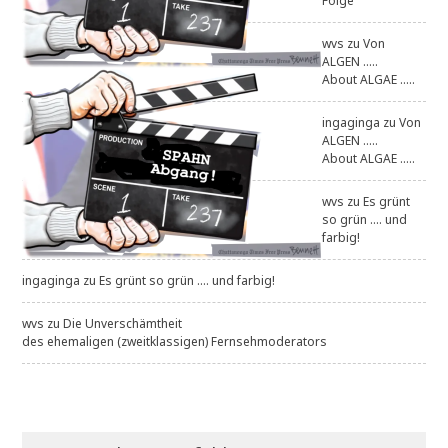
Folge
wvs
zu
Von
ALGEN .....
About ALGAE .....
ingaginga
zu
Von
ALGEN .....
About ALGAE .....
wvs
zu
Es grünt
so grün .... und
farbig!
ingaginga
zu
Es grünt so grün .... und farbig!
wvs
zu
Die Unverschämtheit
des ehemaligen (zweitklassigen) Fernsehmoderators