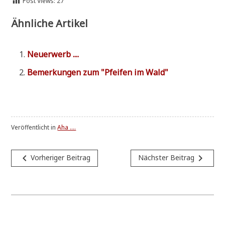
Post Views:
27
Ähnliche Artikel
Neu­erwerb ....
Bemer­kun­gen zum "Pfei­fen im Wald"
Veröffentlicht in
Aha ....
Beitragsnavigation
navigate_before
navigate_next
Vorheriger Beitrag
Nächster Beitrag