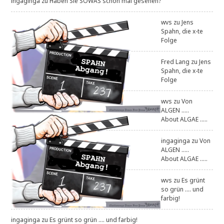
ingaginga
zu
Haben Sie SOWAS schon mal gesehen?
wvs
zu
Jens
Spahn, die x-te
Folge
Fred Lang
zu
Jens
Spahn, die x-te
Folge
wvs
zu
Von
ALGEN .....
About ALGAE .....
ingaginga
zu
Von
ALGEN .....
About ALGAE .....
wvs
zu
Es grünt
so grün .... und
farbig!
ingaginga
zu
Es grünt so grün .... und farbig!