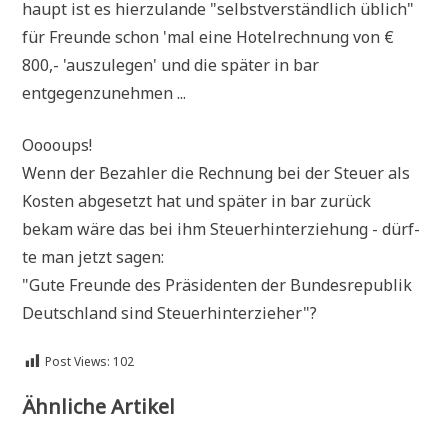
haupt ist es hier­zu­lan­de "selbst­ver­ständ­lich üblich"
für Freun­de schon 'mal eine Hotel­rech­nung von €
800,- 'aus­zu­le­gen' und die spä­ter in bar
entgegenzunehmen ...
Ooooups!
Wenn der Bezah­ler die Rech­nung bei der Steu­er als
Kosten abge­setzt hat und spä­ter in bar zurück
bekam wäre das bei ihm Steu­er­hin­ter­zie­hung - dürf­
te man jetzt sagen:
"Gute Freun­de des Prä­si­den­ten der Bun­des­re­pu­blik
Deutsch­land sind Steuerhinterzieher"?
Post Views:
102
Ähnliche Artikel