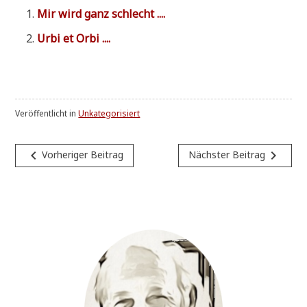
Mir wird ganz schlecht ....
Urbi et Orbi ....
Veröffentlicht in
Unkategorisiert
Beitragsnavigation
navigate_before
navigate_next
Vorheriger Beitrag
Nächster Beitrag