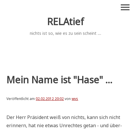
Zum
menu
Inhalt
springen
RELAtief
nichts ist so, wie es zu sein scheint ....
Mein Name ist "Hase" ...
Veröffentlicht am
02.02.2012 20:02
von
wvs
Der Herr Prä­si­dent weiß von nichts, kann sich nicht
erin­nern, hat nie etwas Unrech­tes getan - und über­