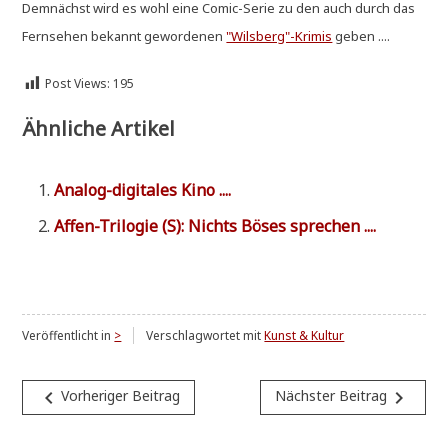
Dem­nächst wird es wohl eine Comic-Serie zu den auch durch das
Fern­se­hen bekannt gewor­de­nen
"Wilsberg"-Krimis
geben ....
Post Views:
195
Ähnliche Artikel
Ana­log-digi­ta­les Kino ....
Affen-Tri­lo­gie (S): Nichts Böses sprechen ....
Veröffentlicht in
>
Verschlagwortet mit
Kunst & Kultur
Beitragsnavigation
navigate_before
navigate_next
Vorheriger Beitrag
Nächster Beitrag