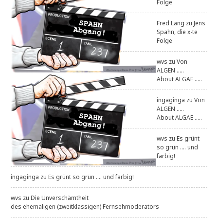
Folge
Fred Lang
zu
Jens
Spahn, die x-te
Folge
wvs
zu
Von
ALGEN .....
About ALGAE .....
ingaginga
zu
Von
ALGEN .....
About ALGAE .....
wvs
zu
Es grünt
so grün .... und
farbig!
ingaginga
zu
Es grünt so grün .... und farbig!
wvs
zu
Die Unverschämtheit
des ehemaligen (zweitklassigen) Fernsehmoderators