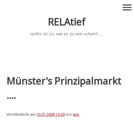
Zum
menu
Inhalt
springen
RELAtief
nichts ist so, wie es zu sein scheint ....
Münster's Prinzipalmarkt
....
Veröffentlicht am
10.07.2008 14:29
von
wvs