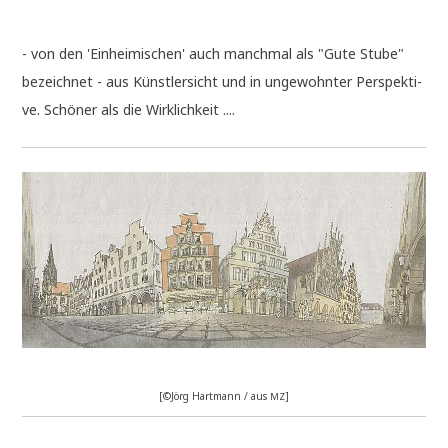
.
- von den 'Ein­hei­mi­schen' auch manch­mal als "Gute Stu­be"
bezeich­net - aus Künst­ler­sicht und in unge­wohn­ter Per­spek­ti­
ve. Schö­ner als die Wirklichkeit ....
[©Jörg Hart­mann / aus
]
MZ