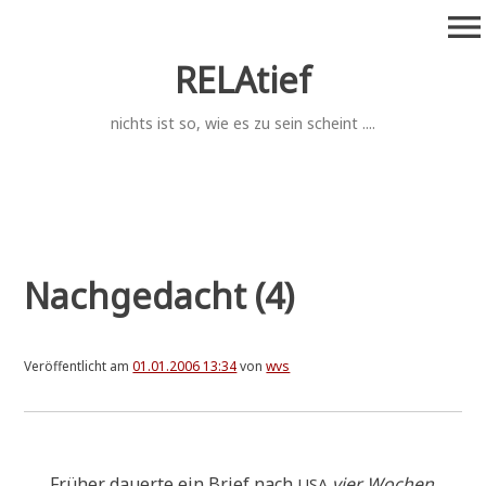
Zum
menu
Inhalt
springen
RELAtief
nichts ist so, wie es zu sein scheint ....
Nachgedacht (4)
Veröffentlicht am
01.01.2006 13:34
von
wvs
Frü­her dau­er­te ein Brief nach
vier Wochen
.
USA