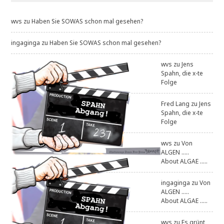
wvs
zu
Haben Sie SOWAS schon mal gesehen?
ingaginga
zu
Haben Sie SOWAS schon mal gesehen?
wvs
zu
Jens
Spahn, die x-te
Folge
Fred Lang
zu
Jens
Spahn, die x-te
Folge
wvs
zu
Von
ALGEN .....
About ALGAE .....
ingaginga
zu
Von
ALGEN .....
About ALGAE .....
wvs
zu
Es grünt