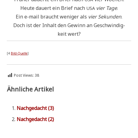
Heu­te dau­ert ein Brief nach
vier Tage
.
USA
Ein e-mail braucht weni­ger als
vier Sekun­den
.
Doch ist der Inhalt den Gewinn an Geschwin­dig­
keit wert?
[4
Bild-Quel­le
]
Post Views:
38
Ähnliche Artikel
Nach­ge­dacht (3)
Nach­ge­dacht (2)