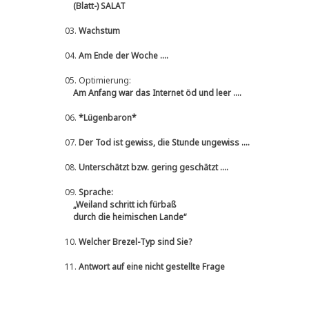
(Blatt-) SALAT
03.
Wachstum
04.
Am Ende der Woche ....
05.
Optimierung:
Am Anfang war das Internet öd und leer ....
06.
*Lügenbaron*
07.
Der Tod ist gewiss, die Stunde ungewiss ....
08.
Unterschätzt bzw. gering geschätzt ....
09.
Sprache:
„Weiland schritt ich fürbaß
durch die heimischen Lande“
10.
Welcher Brezel-Typ sind Sie?
11.
Antwort auf eine nicht gestellte Frage