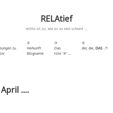
RELAtief
nichts ist so, wie es zu sein scheint ....
②
③
④
zungen zu
Herkunft
Das
der, die,
DAS
..?!
tor
Blogname
rote "A" ....
.
pril ....