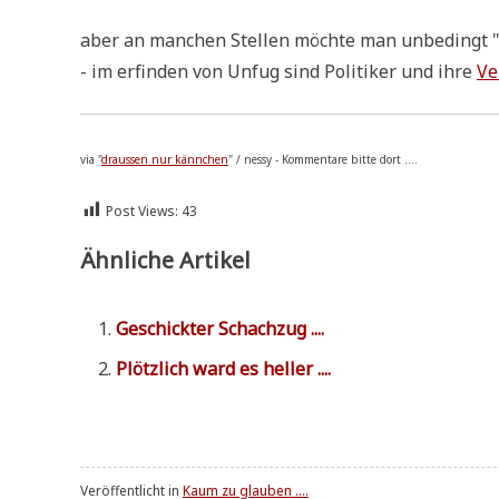
aber an man­chen Stel­len möch­te man unbe­dingt 
- im erfin­den von Unfug sind Poli­ti­ker und ihre
Ve
via "
drau­ssen nur känn­chen
" / nes­sy - Kom­men­ta­re bit­te dort ....
Post Views:
43
Ähnliche Artikel
Geschick­ter Schachzug ....
Plötz­lich ward es heller ....
Veröffentlicht in
Kaum zu glauben ....