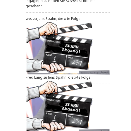
ingaginga
zu
Haben Sie SOWAS schon mal
gesehen?
wvs
zu
Jens Spahn, die x-te Folge
Fred Lang
zu
Jens Spahn, die x-te Folge