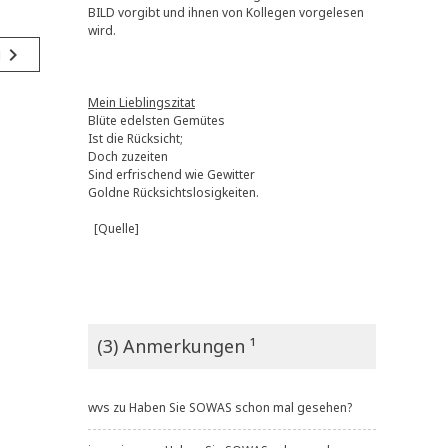
BILD vorgibt und ihnen von Kollegen vorgelesen
wird.
navigate_next
g
Mein Lieblingszitat
Blüte edelsten Gemütes
Ist die Rücksicht;
Doch zuzeiten
Sind erfrischend wie Gewitter
Goldne Rücksichtslosigkeiten.
[Quelle]
(3) Anmerkungen ¹
wvs
zu
Haben Sie SOWAS schon mal gesehen?