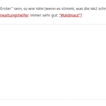
"Erster" sein, so wie
(wenn es stimmt, was die
schr
NRW
WAZ
r­wal­tungs­hel­fer
immer sehr gut:
"Wald­maut"?