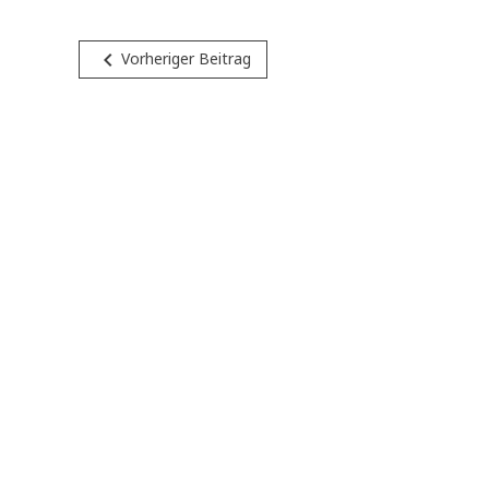
Beitragsnavigation
navigate_before
Vorheriger Beitrag