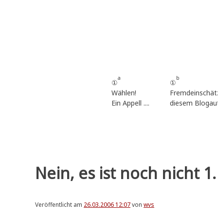
Zum
Inhalt
springen
a
b
①
①
Wählen!
Fremdeinschät
Ein Appell ....
diesem Blogau
Nein, es ist noch nicht 1. A
Veröffentlicht am
26.03.2006 12:07
von
wvs