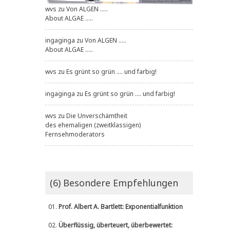
wvs
zu
Von ALGEN .....
About ALGAE .....
ingaginga
zu
Von ALGEN .....
About ALGAE .....
wvs
zu
Es grünt so grün .... und farbig!
ingaginga
zu
Es grünt so grün .... und farbig!
wvs
zu
Die Unverschämtheit
des ehemaligen (zweitklassigen)
Fernsehmoderators
(6) Besondere Empfehlungen
01.
Prof. Albert A. Bartlett: Exponentialfunktion
02.
Überflüssig, überteuert, überbewertet: