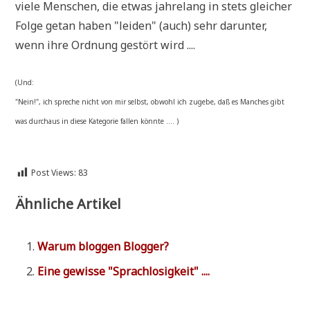
vie­le Men­schen, die etwas jah­re­lang in stets glei­cher
Fol­ge getan haben "lei­den" (auch) sehr dar­un­ter,
wenn ihre Ord­nung gestört wird ....
(Und:
"Nein!", ich spre­che nicht von mir selbst, obwohl ich zuge­be, daß es Man­ches gibt
was durch­aus in die­se Kate­go­rie fal­len könnte .... )
Post Views:
83
Ähnliche Artikel
War­um blog­gen Blogger?
Eine gewis­se "Sprach­lo­sig­keit" ....