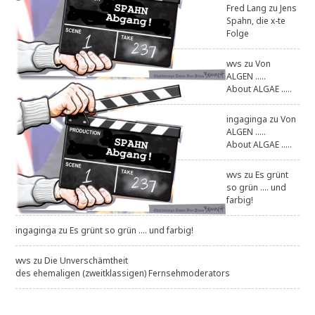
Fred Lang
zu
Jens
Spahn, die x-te
Folge
wvs
zu
Von
ALGEN .....
About ALGAE .....
ingaginga
zu
Von
ALGEN .....
About ALGAE .....
wvs
zu
Es grünt
so grün .... und
farbig!
ingaginga
zu
Es grünt so grün .... und farbig!
wvs
zu
Die Unverschämtheit
des ehemaligen (zweitklassigen) Fernsehmoderators