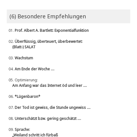
(6) Besondere Empfehlungen
01.
Prof. Albert A. Bartlett: Exponentialfunktion
02.
Überflüssig, überteuert, überbewertet:
(Blatt-) SALAT
03.
Wachstum
04.
Am Ende der Woche ....
05.
Optimierung:
Am Anfang war das Internet öd und leer ....
06.
*Lügenbaron*
07.
Der Tod ist gewiss, die Stunde ungewiss ....
08.
Unterschätzt bzw. gering geschätzt ....
09.
Sprache:
„Weiland schritt ich fürbaß