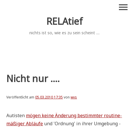
Zum
menu
Inhalt
springen
RELAtief
nichts ist so, wie es zu sein scheint ....
Nicht nur ....
Veröffentlicht am
05.03.2010 17:35
von
wvs
Auti­sten
mögen kei­ne Ände­rung bestimm­ter rou­ti­ne­
mä­ßi­ger Abläu­fe
und 'Ord­nung' in ihrer Umge­bung -