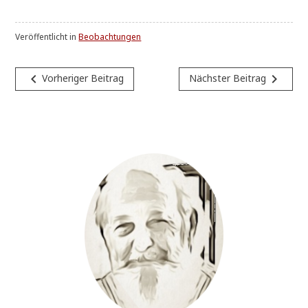
Veröffentlicht in
Beobachtungen
Beitragsnavigation
navigate_before
navigate_next
Vorheriger Beitrag
Nächster Beitrag