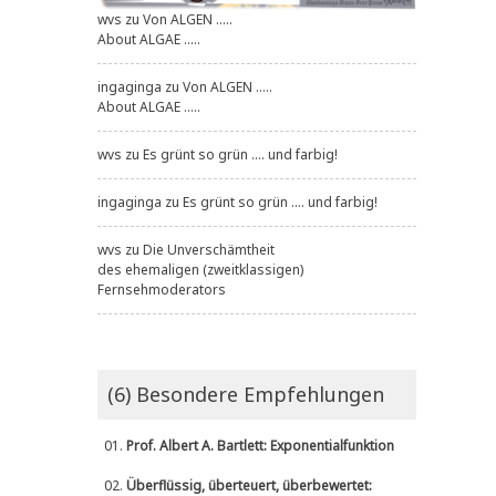
wvs
zu
Von ALGEN .....
About ALGAE .....
ingaginga
zu
Von ALGEN .....
About ALGAE .....
wvs
zu
Es grünt so grün .... und farbig!
ingaginga
zu
Es grünt so grün .... und farbig!
wvs
zu
Die Unverschämtheit
des ehemaligen (zweitklassigen)
Fernsehmoderators
(6) Besondere Empfehlungen
01.
Prof. Albert A. Bartlett: Exponentialfunktion
02.
Überflüssig, überteuert, überbewertet: