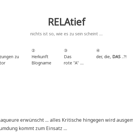
RELAtief
nichts ist so, wie es zu sein scheint ....
②
③
④
zungen zu
Herkunft
Das
der, die,
DAS
..?!
tor
Blogname
rote "A" ....
.
queu­re erwünscht .... alles Kri­ti­sche hin­ge­gen wird aus­ge­
um­dung kommt zum Einsatz ....