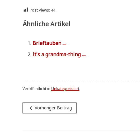
Post Views:
44
Ähnliche Artikel
Brief­tau­ben ....
It's a grandma-thing ....
Veröffentlicht in
Unkategorisiert
Beitragsnavigation
navigate_before
Vorheriger Beitrag