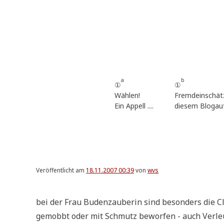
Zum
Inhalt
springen
a
b
①
①
Wählen!
Fremdeinschät
Ein Appell ....
diesem Blogau
Veröffentlicht am
18.11.2007 00:39
von
wvs
bei der Frau Buden­zau­be­rin sind beson­ders die Cla­
gemobbt oder mit Schmutz bewor­fen - auch Ver­le