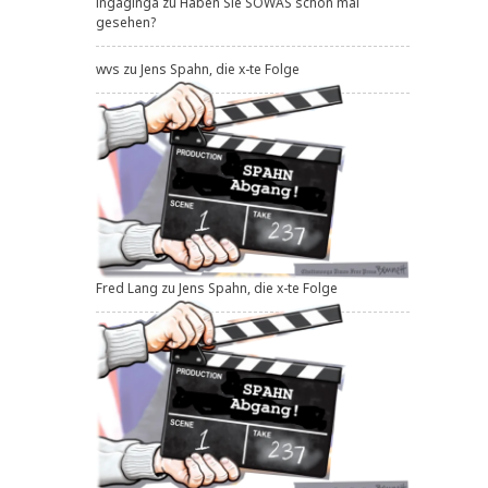
ingaginga
zu
Haben Sie SOWAS schon mal
gesehen?
wvs
zu
Jens Spahn, die x-te Folge
Fred Lang
zu
Jens Spahn, die x-te Folge