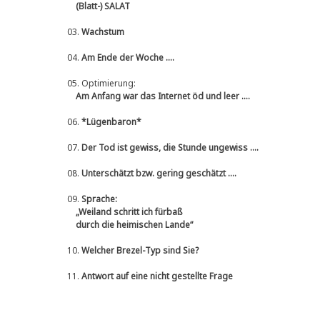
(Blatt-) SALAT
03.
Wachstum
04.
Am Ende der Woche ....
05.
Optimierung:
Am Anfang war das Internet öd und leer ....
06.
*Lügenbaron*
07.
Der Tod ist gewiss, die Stunde ungewiss ....
08.
Unterschätzt bzw. gering geschätzt ....
09.
Sprache:
„Weiland schritt ich fürbaß
durch die heimischen Lande“
10.
Welcher Brezel-Typ sind Sie?
11.
Antwort auf eine nicht gestellte Frage