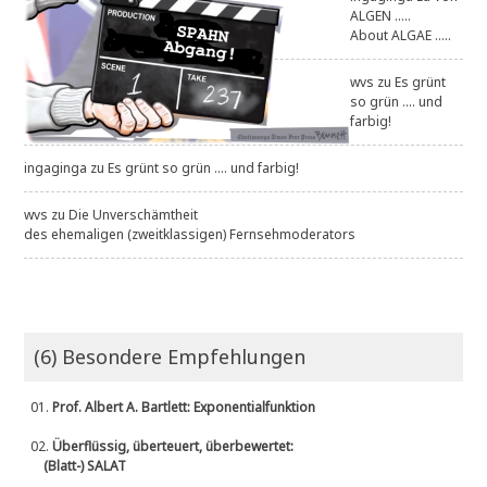
ALGEN .....
About ALGAE .....
wvs
zu
Es grünt
so grün .... und
farbig!
ingaginga
zu
Es grünt so grün .... und farbig!
wvs
zu
Die Unverschämtheit
des ehemaligen (zweitklassigen) Fernsehmoderators
(6) Besondere Empfehlungen
01.
Prof. Albert A. Bartlett: Exponentialfunktion
02.
Überflüssig, überteuert, überbewertet:
(Blatt-) SALAT