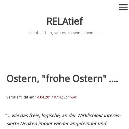
Zum
menu
Inhalt
springen
RELAtief
nichts ist so, wie es zu sein scheint ....
Ostern, "frohe Ostern" ....
Veröffentlicht am
14.04.2017 07:42
von
wvs
"
.. wie das freie, logi­sche, an der Wirk­lich­keit inter­es­
sier­te Den­ken immer wie­der ange­fein­det und