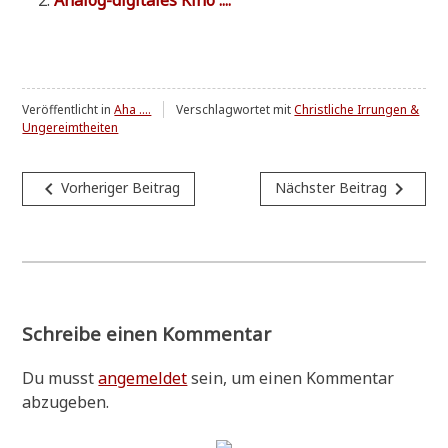
Veröffentlicht in
Aha ....
Verschlagwortet mit
Christliche Irrungen &
Ungereimtheiten
Beitragsnavigation
navigate_before
navigate_next
Vorheriger Beitrag
Nächster Beitrag
Schreibe einen Kommentar
Du musst
angemeldet
sein, um einen Kommentar
abzugeben.