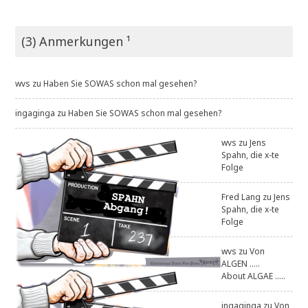
(3) Anmerkungen ¹
wvs
zu
Haben Sie SOWAS schon mal gesehen?
ingaginga
zu
Haben Sie SOWAS schon mal gesehen?
wvs
zu
Jens
Spahn, die x-te
Folge
Fred Lang
zu
Jens
Spahn, die x-te
Folge
wvs
zu
Von
ALGEN .....
About ALGAE .....
ingaginga
zu
Von