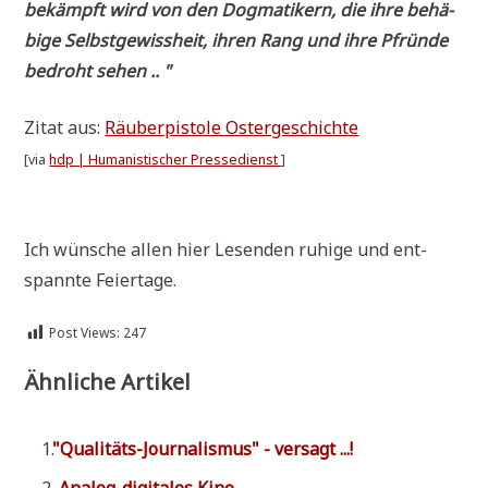
bekämpft wird von den Dog­ma­ti­kern, die ihre behä­
bi­ge Selbst­ge­wiss­heit, ihren Rang und ihre Pfrün­de
bedroht sehen .. "
Zitat aus:
Räu­ber­pi­sto­le Oster­ge­schich­te
[via
hdp | Huma­ni­sti­scher Pres­se­dienst
]
Ich wün­sche allen hier Lesen­den ruhi­ge und ent­
spann­te Feiertage.
Post Views:
247
Ähnliche Artikel
"
Qua­li­täts-Jour­na­lis­mus" - versagt ...!
Ana­log-digi­ta­les Kino ....