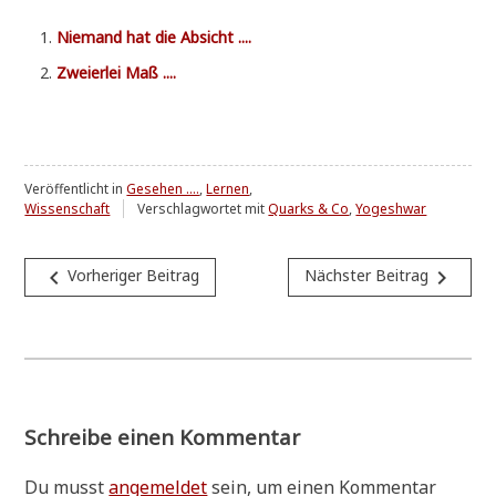
Nie­mand hat die Absicht ....
Zwei­er­lei Maß ....
Veröffentlicht in
Gesehen ....
,
Lernen
,
Wissenschaft
Verschlagwortet mit
Quarks & Co
,
Yogeshwar
Beitragsnavigation
navigate_before
navigate_next
Vorheriger Beitrag
Nächster Beitrag
Schreibe einen Kommentar
Du musst
angemeldet
sein, um einen Kommentar