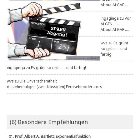
About ALGAE .....
ingaginga
zu
Von
ALGEN .....
About ALGAE .....
wvs
zu
Es grünt
so grün .... und
farbig!
ingaginga
zu
Es grünt so grün .... und farbig!
wvs
zu
Die Unverschämtheit
des ehemaligen (zweitklassigen) Fernsehmoderators
(6) Besondere Empfehlungen
01.
Prof. Albert A. Bartlett: Exponentialfunktion