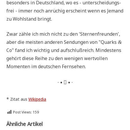
beson­ders in Deutsch­land, wo es - unter­schei­dungs­
frei - immer noch anrü­chig erscheint wenn es Jemand
zu Wohl­stand bringt.
Zwar zäh­le ich mich nicht zu den 'Ster­nen­freun­den',
aber die mei­sten ande­ren Sen­dun­gen von "Quarks
&
Co" fand ich wich­tig und auf­schluß­reich. Min­de­stens
gehört die­se Rei­he zu den weni­gen wert­vol­len
Momen­ten im deut­schen Fernsehen.
∙ ▪  ▪ ∙
*
Zitat aus
Wiki­pe­dia
Post Views:
159
Ähnliche Artikel