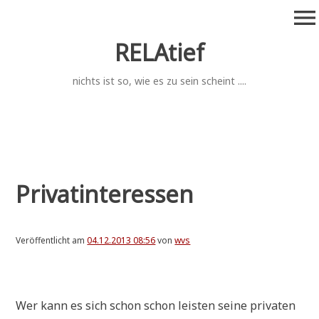
Zum
menu
Inhalt
springen
RELAtief
nichts ist so, wie es zu sein scheint ....
Privatinteressen
Veröffentlicht am
04.12.2013 08:56
von
wvs
.
Wer kann es sich schon schon lei­sten sei­ne pri­va­ten