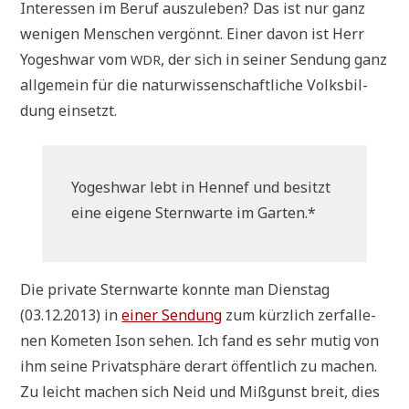
Inter­es­sen im Beruf aus­zu­le­ben? Das ist nur ganz
weni­gen Men­schen ver­gönnt. Einer davon ist Herr
Yogeshwar vom
, der sich in sei­ner Sen­dung ganz
WDR
all­ge­mein für die natur­wis­sen­schaft­li­che Volks­bil­
dung einsetzt.
Yogeshwar lebt in Hennef und besitzt
eine eige­ne Stern­war­te im Garten.*
Die pri­va­te Stern­war­te konn­te man Diens­tag
(03.12.2013) in
einer Sen­dung
zum kürz­lich zer­fal­le­
nen Kome­ten Ison sehen. Ich fand es sehr mutig von
ihm sei­ne Pri­vat­sphä­re der­art öffent­lich zu machen.
Zu leicht machen sich Neid und Miß­gunst breit, dies