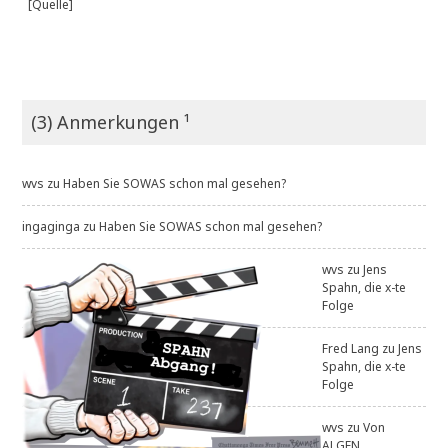
[Quelle]
(3) Anmerkungen ¹
wvs
zu
Haben Sie SOWAS schon mal gesehen?
ingaginga
zu
Haben Sie SOWAS schon mal gesehen?
wvs
zu
Jens
Spahn, die x-te
Folge
Fred Lang
zu
Jens
Spahn, die x-te
Folge
wvs
zu
Von
ALGEN .....