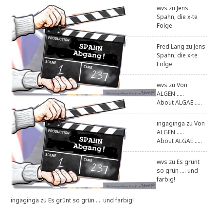
wvs
zu
Jens
Spahn, die x-te
Folge
Fred Lang
zu
Jens
Spahn, die x-te
Folge
wvs
zu
Von
ALGEN .....
About ALGAE .....
ingaginga
zu
Von
ALGEN .....
About ALGAE .....
wvs
zu
Es grünt
so grün .... und
farbig!
ingaginga
zu
Es grünt so grün .... und farbig!