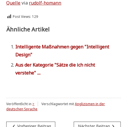
Quel­le
via
rudolf-homann
Post Views:
129
Ähnliche Artikel
Intel­li­gen­te Maß­nah­men gegen "Intel­li­gent
Design"
Aus der Kate­go­rie "Sät­ze die ich nicht
verstehe" ....
Veröffentlicht in
>
Verschlagwortet mit
Anglizismen in der
deutschen Sprache
Beitragsnavigation
navigate_before
navigate_next
Vorheriger Beitrag
Nächster Beitrag