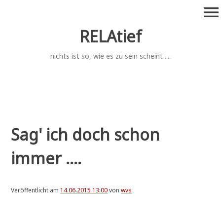
Zum
menu
Inhalt
springen
RELAtief
nichts ist so, wie es zu sein scheint ....
Sag' ich doch schon
immer ....
Veröffentlicht am
14.06.2015 13:00
von
wvs