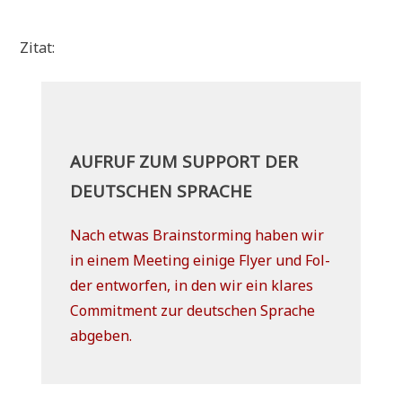
.
Zitat:
AUFRUF ZUM SUPPORT DER
DEUTSCHEN SPRACHE
Nach etwas Brain­stor­ming haben wir
in einem Mee­ting eini­ge Fly­er und Fol­
der ent­wor­fen, in den wir ein kla­res
Com­mit­ment zur deut­schen Spra­che
abgeben.