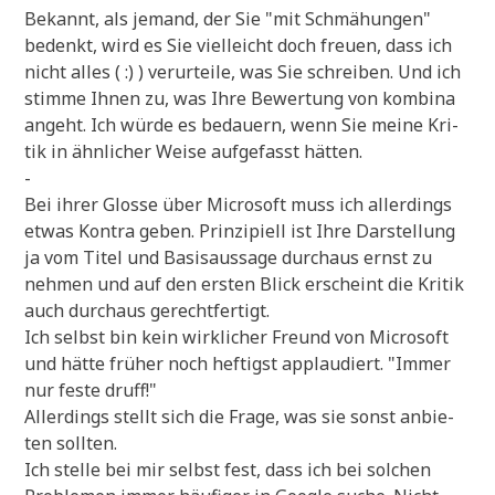
Bekannt, als jemand, der Sie "mit Schmä­hun­gen"
bedenkt, wird es Sie viel­leicht doch freu­en, dass ich
nicht alles ( :) ) ver­ur­tei­le, was Sie schrei­ben. Und ich
stim­me Ihnen zu, was Ihre Bewer­tung von kom­bi­na
angeht. Ich wür­de es bedau­ern, wenn Sie mei­ne Kri­
tik in ähn­li­cher Wei­se auf­ge­fasst hätten.
-
Bei ihrer Glos­se über Micro­soft muss ich aller­dings
etwas Kon­tra geben. Prin­zi­pi­ell ist Ihre Dar­stel­lung
ja vom Titel und Basis­aus­sa­ge durch­aus ernst zu
neh­men und auf den ersten Blick erscheint die Kri­tik
auch durch­aus gerechtfertigt.
Ich selbst bin kein wirk­li­cher Freund von Micro­soft
und hät­te frü­her noch hef­tigst applau­diert. "Immer
nur feste druff!"
Aller­dings stellt sich die Fra­ge, was sie sonst anbie­
ten sollten.
Ich stel­le bei mir selbst fest, dass ich bei sol­chen