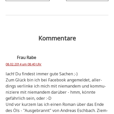
Kommentare
Frau Rabe
08.02.2014 um 08:40 Uhr
lach! Du fin­dest immer gute Sachen ;-)
Zum Glück bin ich bei Face­book ange­mel­det, aller­
dings ver­lin­ke ich mich mit nie­man­dem und kom­mu­
ni­zie­re mit nie­man­dem dar­über - hmm, könn­te
gefähr­lich sein, oder :-D
Und vor kur­zem las ich einen Roman über das Ende
des Öls - "Aus­ge­brannt" von Andre­as Esch­bach. Ziem­