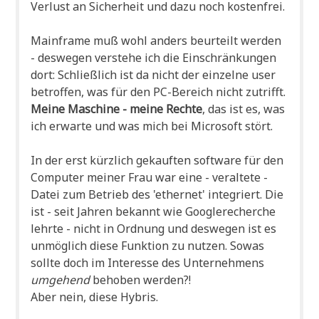
Ver­lust an Sicher­heit und dazu noch kostenfrei.
Main­frame muß wohl anders beur­teilt wer­den
- des­we­gen ver­ste­he ich die Ein­schrän­kun­gen
dort: Schließ­lich ist da nicht der ein­zel­ne user
betrof­fen, was für den PC-Bereich nicht zutrifft.
Mei­ne Maschi­ne - mei­ne Rech­te
, das ist es, was
ich erwar­te und was mich bei Micro­soft stört.
In der erst kürz­lich gekauf­ten soft­ware für den
Com­pu­ter mei­ner Frau war eine - ver­al­te­te -
Datei zum Betrieb des 'ether­net' inte­griert. Die
ist - seit Jah­ren bekannt wie Goog­le­re­cher­che
lehr­te - nicht in Ord­nung und des­we­gen ist es
unmög­lich die­se Funk­ti­on zu nut­zen. Sowas
soll­te doch im Inter­es­se des Unter­neh­mens
umge­hend
beho­ben werden?!
Aber nein, die­se Hybris.