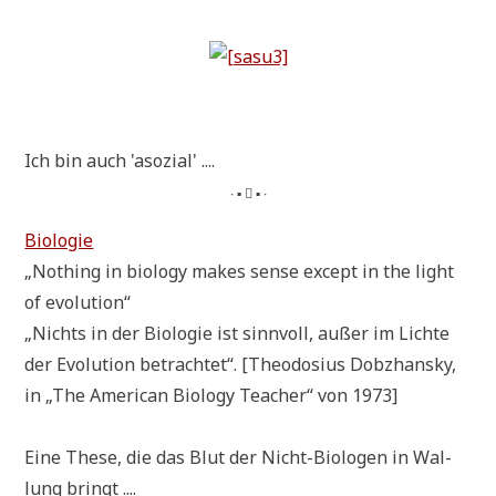
Ich bin auch 'aso­zi­al' ....
∙ ▪  ▪ ∙
Bio­lo­gie
„Not­hing in bio­lo­gy makes sen­se except in the light
of evolution“
„Nichts in der Bio­lo­gie ist sinn­voll, außer im Lich­te
der Evo­lu­ti­on betrach­tet“. [Theo­dosi­us Dobzhan­sky,
in „The Ame­ri­can Bio­lo­gy Tea­cher“ von 1973]
Eine The­se, die das Blut der Nicht-Bio­lo­gen in Wal­
lung bringt ....