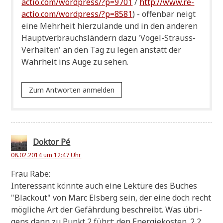
actio.com/wordpress/?p=9701
/
http://www.re-
actio.com/wordpress/?p=8581
) - offen­bar neigt
eine Mehr­heit hier­zu­lan­de und in den ande­ren
Haupt­ver­brauchs­län­dern dazu 'Vogel-Strauss-
Ver­hal­ten' an den Tag zu legen anstatt der
Wahr­heit ins Auge zu sehen.
Zum Antworten anmelden
Doktor Pé
08.02.2014 um 12:47 Uhr
Frau Rabe:
Inter­es­sant könn­te auch eine Lek­tü­re des Buches
"Black­out" von Marc Els­berg sein, der eine doch recht
mög­li­che Art der Gefähr­dung beschreibt. Was übri­
gens dann zu Punkt 2 führt: den Ener­gie­ko­sten. 2,2