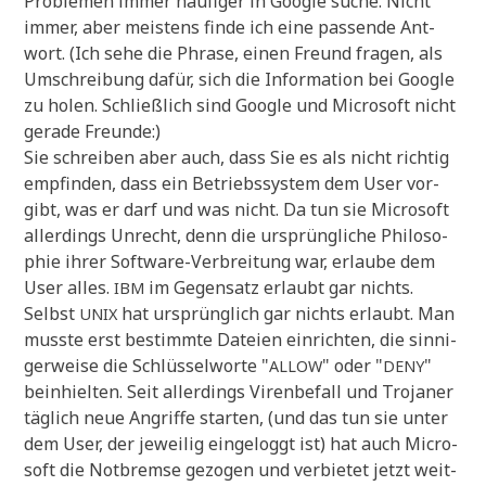
Pro­ble­men immer häu­fi­ger in Goog­le suche. Nicht
immer, aber mei­stens fin­de ich eine pas­sen­de Ant­
wort. (Ich sehe die Phra­se, einen Freund fra­gen, als
Umschrei­bung dafür, sich die Infor­ma­ti­on bei Goog­le
zu holen. Schließ­lich sind Goog­le und Micro­soft nicht
gera­de Freunde:)
Sie schrei­ben aber auch, dass Sie es als nicht rich­tig
emp­fin­den, dass ein Betriebs­sy­stem dem User vor­
gibt, was er darf und was nicht. Da tun sie Micro­soft
aller­dings Unrecht, denn die ursprüng­li­che Phi­lo­so­
phie ihrer Soft­ware-Ver­brei­tung war, erlau­be dem
User alles.
im Gegen­satz erlaubt gar nichts.
IBM
Selbst
hat ursprüng­lich gar nichts erlaubt. Man
UNIX
muss­te erst bestimm­te Datei­en ein­rich­ten, die sin­ni­
ger­wei­se die Schlüs­sel­wor­te "
" oder "
"
ALLOW
DENY
beinhiel­ten. Seit aller­dings Viren­be­fall und Tro­ja­ner
täg­lich neue Angrif­fe star­ten, (und das tun sie unter
dem User, der jewei­lig ein­ge­loggt ist) hat auch Micro­
soft die Not­brem­se gezo­gen und ver­bie­tet jetzt weit­