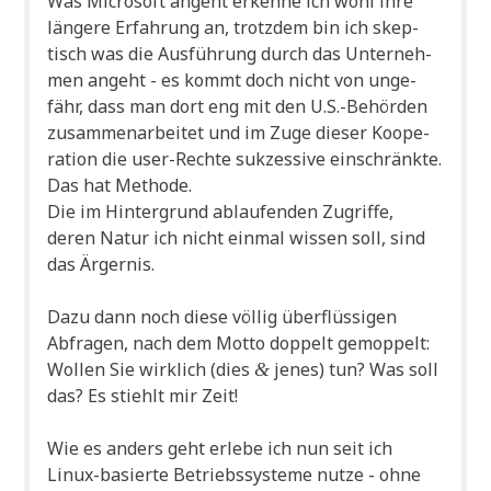
Was Micro­soft angeht erken­ne ich wohl ihre
län­ge­re Erfah­rung an, trotz­dem bin ich skep­
tisch was die Aus­füh­rung durch das Unter­neh­
men angeht - es kommt doch nicht von unge­
fähr, dass man dort eng mit den U.S.-Behörden
zusam­men­ar­bei­tet und im Zuge die­ser Koope­
ra­ti­on die user-Rech­te suk­zes­si­ve ein­schränk­te.
Das hat Methode.
Die im Hin­ter­grund ablau­fen­den Zugrif­fe,
deren Natur ich nicht ein­mal wis­sen soll, sind
das Ärgernis.
Dazu dann noch die­se völ­lig über­flüs­si­gen
Abfra­gen, nach dem Mot­to dop­pelt gemop­pelt:
Wol­len Sie wirk­lich (dies
jenes) tun? Was soll
&
das? Es stiehlt mir Zeit!
Wie es anders geht erle­be ich nun seit ich
Linux-basier­te Betriebs­sy­ste­me nut­ze - ohne