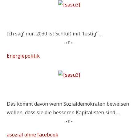
Ich sag' nur: 2030 ist Schluß mit 'lustig' ....
∙ ▪  ▪ ∙
Ener­gie­po­li­tik
Das kommt davon wenn Sozi­al­de­mo­kra­ten bewei­sen
wol­len, dass sie die bes­se­ren Kapi­ta­li­sten sind ....
∙ ▪  ▪ ∙
aso­zi­al ohne facebook