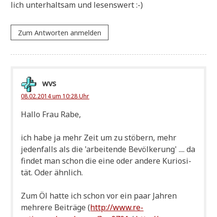
lich unter­halt­sam und lesenswert :-)
Zum Antworten anmelden
wvs
08.02.2014 um 10:28 Uhr
Hal­lo Frau Rabe,
ich habe ja mehr Zeit um zu stö­bern, mehr
jeden­falls als die 'arbei­ten­de Bevöl­ke­rung' .... da
fin­det man schon die eine oder ande­re Kurio­si­
tät. Oder ähnlich.
Zum Öl hat­te ich schon vor ein paar Jah­ren
meh­re­re Bei­trä­ge (
http://www.re-