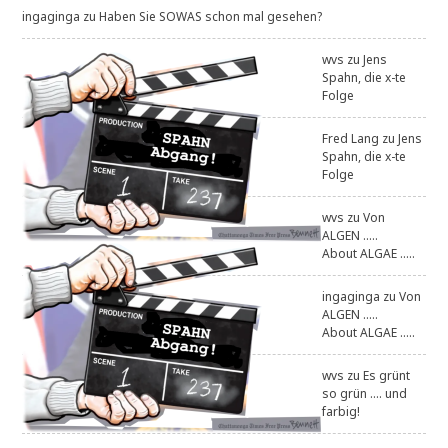
ingaginga
zu
Haben Sie SOWAS schon mal gesehen?
wvs
zu
Jens
Spahn, die x-te
Folge
Fred Lang
zu
Jens
Spahn, die x-te
Folge
wvs
zu
Von
ALGEN .....
About ALGAE .....
ingaginga
zu
Von
ALGEN .....
About ALGAE .....
wvs
zu
Es grünt
so grün .... und
farbig!