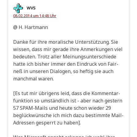
wvs
08.02.2014 um 14:48 Uhr
@ H. Hartmann
Dan­ke für ihre mora­li­sche Unter­stüt­zung. Sie
wis­sen, dass mir gera­de ihre Anmer­kun­gen viel
bedeu­ten. Trotz aller Mei­nungs­un­ter­schie­de
hat­te ich bis­her immer den Ein­druck von Fair­
neß in unse­ren Dia­lo­gen, so hef­tig sie auch
manch­mal waren.
[Es tut mir übri­gens leid, dass die Kom­men­tar­
funk­ti­on so umständ­lich ist - aber nach gestern
57 SPAM-Mails und heu­te schon wie­der 29
beglück­wün­sche ich mich dazu bestimm­te Mail-
Adres­sen gesperrt zu haben].