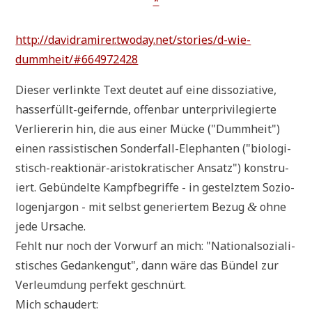
*
http://davidramirer.twoday.net/stories/d-wie-
dummheit/#664972428
Die­ser ver­link­te Text deu­tet auf eine dis­so­zia­ti­ve,
hass­erfüllt-gei­fern­de, offen­bar un­ter­pri­vi­le­gierte
Ver­lie­re­rin hin, die aus einer Mücke ("Dumm­heit")
einen ras­si­sti­schen Son­der­fall-Ele­phan­ten ("bio­lo­gi­
stisch-reak­tio­när-ari­sto­kra­ti­scher Ansatz") kon­stru­
iert. Gebün­del­te Kampf­be­grif­fe - in gestelz­tem Sozio­
lo­gen­jar­gon - mit selbst gene­rier­tem Bezug
ohne
&
jede Ursache.
Fehlt nur noch der Vor­wurf an mich: "Natio­nal­so­zia­li­
sti­sches Gedan­ken­gut", dann wäre das Bün­del zur
Ver­leum­dung per­fekt geschnürt.
Mich schaudert: