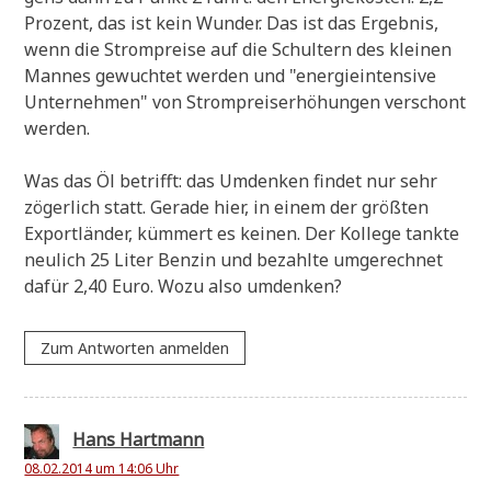
Pro­zent, das ist kein Wun­der. Das ist das Ergeb­nis,
wenn die Strom­prei­se auf die Schul­tern des klei­nen
Man­nes gewuch­tet wer­den und "ener­gie­in­ten­si­ve
Unter­neh­men" von Strom­preis­er­hö­hun­gen ver­schont
werden.
Was das Öl betrifft: das Umden­ken fin­det nur sehr
zöger­lich statt. Gera­de hier, in einem der größ­ten
Export­län­der, küm­mert es kei­nen. Der Kol­le­ge tank­te
neu­lich 25 Liter Ben­zin und bezahl­te umge­rech­net
dafür 2,40 Euro. Wozu also umdenken?
Zum Antworten anmelden
Hans Hartmann
08.02.2014 um 14:06 Uhr