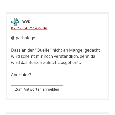
wvs
08.02.2014 um 14:25 Uhr
@ patho­lo­ge
Dass an der "Quel­le" nicht an Man­gel gedacht
wird scheint mir noch ver­ständ­lich, denn da
wird das Ben­zin zuletzt 'aus­ge­hen' ....
Aber hier?
Zum Antworten anmelden