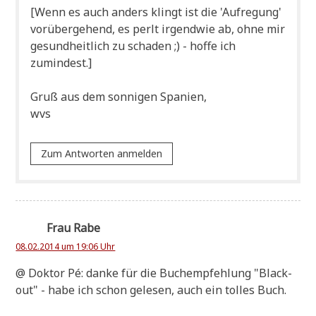
[Wenn es auch anders klingt ist die 'Auf­re­gung'
vor­über­ge­hend, es perlt irgend­wie ab, ohne mir
gesund­heit­lich zu scha­den ;) - hof­fe ich
zumindest.]
Gruß aus dem son­ni­gen Spanien,
wvs
Zum Antworten anmelden
Frau Rabe
08.02.2014 um 19:06 Uhr
@ Dok­tor Pé: dan­ke für die Buch­emp­feh­lung "Black­
out" - habe ich schon gele­sen, auch ein tol­les Buch.