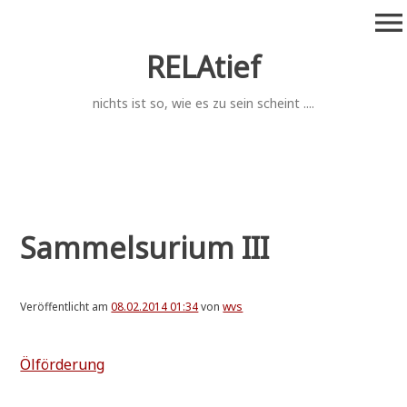
Zum
menu
Inhalt
springen
RELAtief
nichts ist so, wie es zu sein scheint ....
Sammelsurium III
Veröffentlicht am
08.02.2014 01:34
von
wvs
Ölför­de­rung