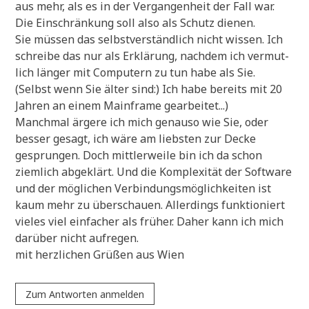
aus mehr, als es in der Ver­gan­gen­heit der Fall war.
Die Ein­schrän­kung soll also als Schutz dienen.
Sie müs­sen das selbst­ver­ständ­lich nicht wis­sen. Ich
schrei­be das nur als Erklä­rung, nach­dem ich ver­mut­
lich län­ger mit Com­pu­tern zu tun habe als Sie.
(Selbst wenn Sie älter sind:) Ich habe bereits mit 20
Jah­ren an einem Main­frame gearbeitet...)
Manch­mal ärge­re ich mich genau­so wie Sie, oder
bes­ser gesagt, ich wäre am lieb­sten zur Decke
gesprun­gen. Doch mitt­ler­wei­le bin ich da schon
ziem­lich abge­klärt. Und die Kom­ple­xi­tät der Soft­ware
und der mög­li­chen Ver­bin­dungs­mög­lich­kei­ten ist
kaum mehr zu über­schau­en. Aller­dings funk­tio­niert
vie­les viel ein­fa­cher als frü­her. Daher kann ich mich
dar­über nicht aufregen.
mit herz­li­chen Grü­ßen aus Wien
Zum Antworten anmelden