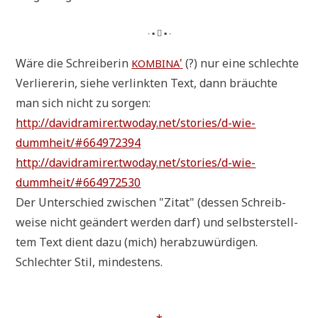
∙ ▪  ▪ ∙
Wäre die Schrei­be­rin
'
(?) nur eine schlech­te
KOMBINA
Ver­lie­re­rin, sie­he ver­link­ten Text, dann bräuch­te
man sich nicht zu sorgen:
http://davidramirer.twoday.net/stories/d-wie-
dummheit/#664972394
http://davidramirer.twoday.net/stories/d-wie-
dummheit/#664972530
Der Unter­schied zwi­schen "Zitat" (des­sen Schreib­
wei­se nicht geän­dert wer­den darf) und selbst­er­stell­
tem Text dient dazu (mich) her­ab­zu­wür­di­gen.
Schlech­ter Stil, mindestens.