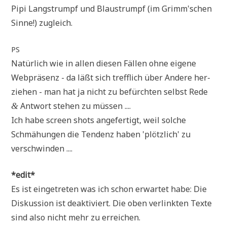
Pipi Lang­strumpf und Blau­strumpf (im Grimm'schen
Sin­ne!) zugleich.
PS
Natür­lich wie in allen die­sen Fäl­len ohne eige­ne
Web­prä­senz - da läßt sich treff­lich über Ande­re her­
zie­hen - man hat ja nicht zu befürch­ten selbst Rede
Ant­wort ste­hen zu müssen ....
&
Ich habe screen shots ange­fer­tigt, weil sol­che
Schmä­hun­gen die Ten­denz haben 'plötz­lich' zu
verschwinden ....
*edit*
Es ist ein­ge­tre­ten was ich schon erwar­tet habe: Die
Dis­kus­si­on ist deak­ti­viert. Die oben ver­link­ten Tex­te
sind also nicht mehr zu erreichen.