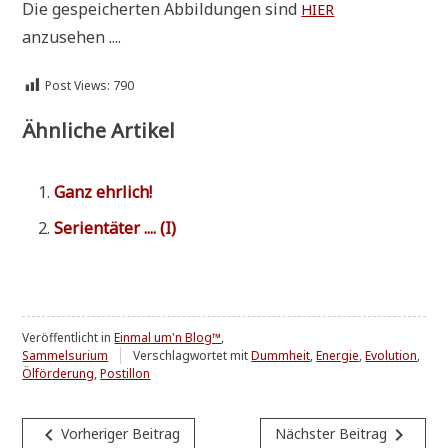
Die gespei­cher­ten Abbil­dun­gen sind
HIER
anzusehen ....
Post Views:
790
Ähnliche Artikel
Ganz ehr­lich!
Seri­en­tä­ter .... (I)
Veröffentlicht in
Einmal um'n Blog™
,
Sammelsurium
Verschlagwortet mit
Dummheit
,
Energie
,
Evolution
,
Ölförderung
,
Postillon
Beitragsnavigation
navigate_before
navigate_next
Vorheriger Beitrag
Nächster Beitrag