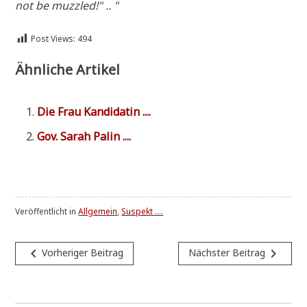
not be muzzled!" .. "
Post Views:
494
Ähnliche Artikel
Die Frau Kandidatin ....
Gov. Sarah Palin ....
Veröffentlicht in
Allgemein
,
Suspekt ....
Beitragsnavigation
navigate_before
navigate_next
Vorheriger Beitrag
Nächster Beitrag