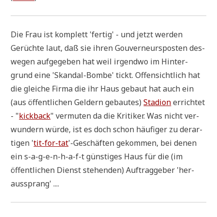
Die Frau ist kom­plett 'fer­tig' - und jetzt wer­den
Gerüch­te laut, daß sie ihren Gou­ver­neurs­po­sten des­
we­gen auf­ge­ge­ben hat weil irgend­wo im Hin­ter­
grund eine 'Skan­dal-Bom­be' tickt. Offen­sicht­lich hat
die glei­che Fir­ma die ihr Haus gebaut hat auch ein
(aus öffent­li­chen Gel­dern gebau­tes)
Sta­di­on
errich­tet
- "
kick­back
" ver­mu­ten da die Kri­ti­ker. Was nicht ver­
wun­dern wür­de, ist es doch schon häu­fi­ger zu der­ar­
ti­gen '
tit-for-tat
'-Geschäf­ten gekom­men, bei denen
ein s-a-g-e-n-h-a-f-t gün­sti­ges Haus für die (im
öffent­li­chen Dienst ste­hen­den) Auf­trag­ge­ber 'her­
aus­sprang' ....