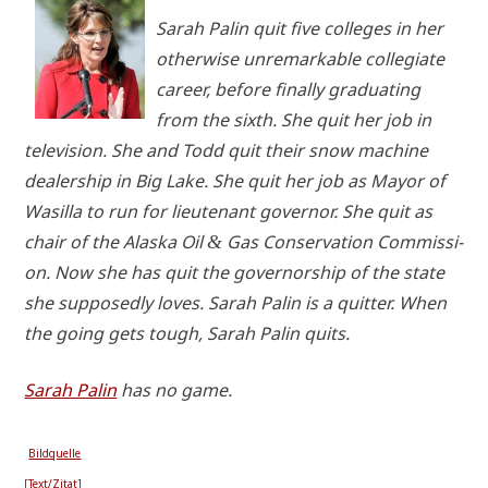
Sarah Palin
quit
five col­leges in her
other­wi­se unre­mar­kab­le col­le­gia­te
care­er, befo­re final­ly gra­dua­ting
from the sixth. She
quit
her job in
tele­vi­si­on. She and Todd
quit
their snow machi­ne
dea­ler­ship in Big Lake. She
quit
her job as Mayor of
Was­il­la to run for lieu­tenant gover­nor. She
quit
as
chair of the Alas­ka Oil
Gas Con­ser­va­ti­on Com­mis­si­
&
on. Now she has
quit
the gover­nor­ship of the sta­te
she sup­po­sedly loves.
Sarah Palin is a quit­ter
. When
the going gets tough, Sarah Palin
quits
.
Sarah Palin
has no game.
Bild­quel­le
[
Text/Zitat
]