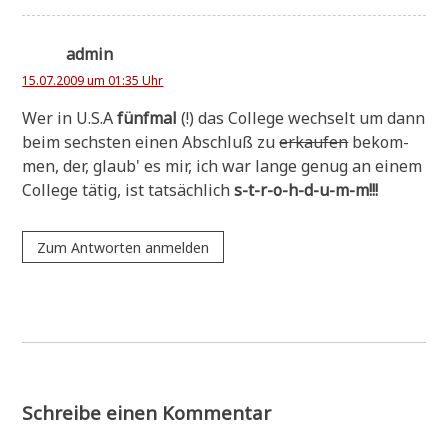
admin
15.07.2009 um 01:35 Uhr
Wer in U.S.A
fünf­mal
(!) das Col­lege wech­selt um dann
beim sech­sten einen Abschluß zu
erkau­fen
bekom­
men, der, glaub' es mir, ich war lan­ge genug an einem
Col­lege tätig, ist tat­säch­lich
s-t-r-o-h-d-u-m-m!!!
Zum Antworten anmelden
Schreibe einen Kommentar