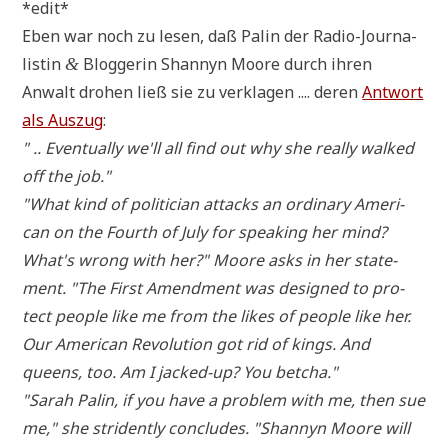
*edit*
Eben war noch zu lesen, daß Palin der Radio-Jour­na­
li­stin
Blog­ge­rin Shan­nyn Moo­re durch ihren
&
Anwalt dro­hen ließ sie zu ver­kla­gen .... deren
Ant­wort
als Aus­zug
:
" .. Even­tual­ly we'll all find out why she real­ly wal­ked
off the job."
"What kind of poli­ti­ci­an attacks an ordi­na­ry Ame­ri­
can on the Fourth of July for spea­king her mind?
What's wrong with her?" Moo­re asks in her state­
ment. "The First Amend­ment was desi­gned to pro­
tect peo­p­le like me from the likes of peo­p­le like her.
Our Ame­ri­can Revo­lu­ti­on got rid of kings. And
queens, too. Am I jacked-up? You betcha."
"Sarah Palin, if you have a pro­blem with me, then sue
me," she strident­ly con­clu­des. "Shan­nyn Moo­re will