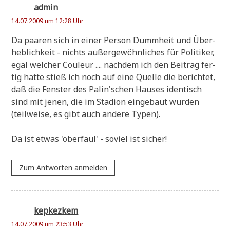
admin
14.07.2009 um 12:28 Uhr
Da paa­ren sich in einer Per­son Dumm­heit und Über­
heb­lich­keit - nichts außer­ge­wöhn­li­ches für Poli­ti­ker,
egal wel­cher Cou­leur .... nach­dem ich den Bei­trag fer­
tig hat­te stieß ich noch auf eine Quel­le die berich­tet,
daß die Fen­ster des Palin'schen Hau­ses iden­tisch
sind mit jenen, die im Sta­di­on ein­ge­baut wur­den
(teil­wei­se, es gibt auch ande­re Typen).
Da ist etwas 'ober­faul' - soviel ist sicher!
Zum Antworten anmelden
kepkezkem
14.07.2009 um 23:53 Uhr