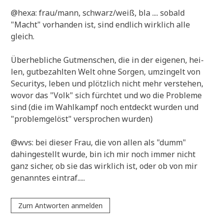
@hexa: frau/mann, schwarz/weiß, bla .... sobald
"Macht" vor­han­den ist, sind end­lich wirk­lich alle
gleich.
Über­heb­li­che Gut­men­schen, die in der eige­nen, hei­
len, gut­be­zahl­ten Welt ohne Sor­gen, umzin­gelt von
Secu­ri­tys, leben und plötz­lich nicht mehr ver­ste­hen,
wovor das "Volk" sich fürch­tet und wo die Pro­ble­me
sind (die im Wahl­kampf noch ent­deckt wur­den und
"pro­blem­ge­löst" ver­spro­chen wurden)
@wvs: bei die­ser Frau, die von allen als "dumm"
dahin­ge­stellt wur­de, bin ich mir noch immer nicht
ganz sicher, ob sie das wirk­lich ist, oder ob von mir
genann­tes eintraf.....
Zum Antworten anmelden