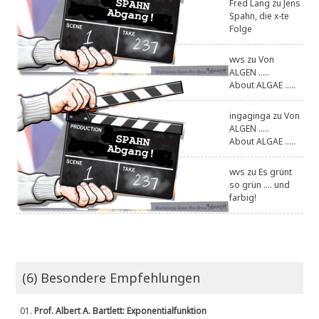
Fred Lang
zu
Jens
Spahn, die x-te
Folge
wvs
zu
Von
ALGEN .....
About ALGAE .....
ingaginga
zu
Von
ALGEN .....
About ALGAE .....
wvs
zu
Es grünt
so grün .... und
farbig!
(6) Besondere Empfehlungen
01.
Prof. Albert A. Bartlett: Exponentialfunktion