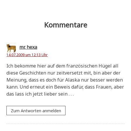
Kommentare
mr. hexa
14.07.2009 um 12:13 Uhr
Ich bekom­me hier auf dem fran­zö­si­schen Hügel all
die­se Geschich­ten nur zeit­ver­setzt mit, bin aber der
Mei­nung, dass es doch für Alas­ka nur bes­ser wer­den
kann. Und erneut ein Beweis dafür, dass Frau­en, aber
das lass ich jetzt lie­ber sein . . .
Zum Antworten anmelden