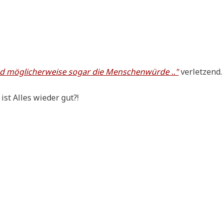
nd mög­li­cher­wei­se sogar die Men­schen­wür­de .."
verletzend.
ist Alles wie­der gut?!