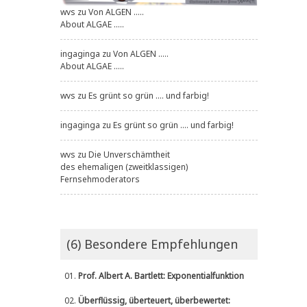
wvs
zu
Von ALGEN .....
About ALGAE .....
ingaginga
zu
Von ALGEN .....
About ALGAE .....
wvs
zu
Es grünt so grün .... und farbig!
ingaginga
zu
Es grünt so grün .... und farbig!
wvs
zu
Die Unverschämtheit
des ehemaligen (zweitklassigen)
Fernsehmoderators
(6) Besondere Empfehlungen
01.
Prof. Albert A. Bartlett: Exponentialfunktion
02.
Überflüssig, überteuert, überbewertet: