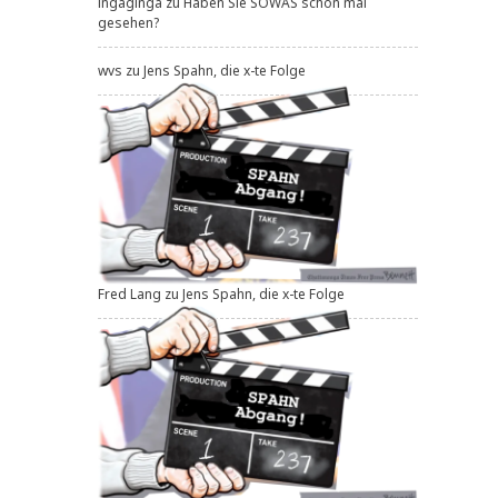
ingaginga
zu
Haben Sie SOWAS schon mal
gesehen?
wvs
zu
Jens Spahn, die x-te Folge
Fred Lang
zu
Jens Spahn, die x-te Folge