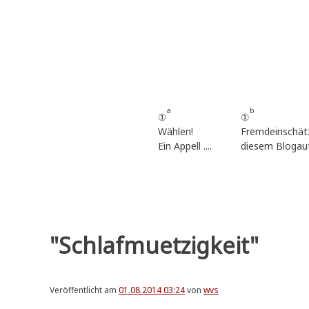
Zum
Inhalt
springen
a
b
①
①
Wählen!
Fremdeinschät
Ein Appell ....
diesem Blogau
"Schlafmuetzigkeit"
Veröffentlicht am
01.08.2014 03:24
von
wvs