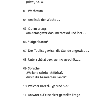
(Blatt-) SALAT
03.
Wachstum
04.
Am Ende der Woche ....
05.
Optimierung:
Am Anfang war das Internet öd und leer ....
06.
*Lügenbaron*
07.
Der Tod ist gewiss, die Stunde ungewiss ....
08.
Unterschätzt bzw. gering geschätzt ....
09.
Sprache:
„Weiland schritt ich fürbaß
durch die heimischen Lande“
10.
Welcher Brezel-Typ sind Sie?
11.
Antwort auf eine nicht gestellte Frage