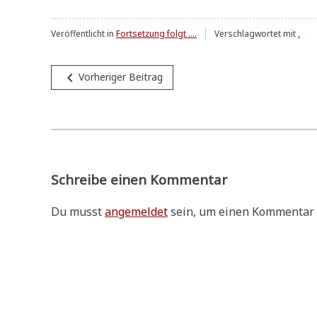
Veröffentlicht in
Fortsetzung folgt ....
Verschlagwortet mit
.
Beitragsnavigation
navigate_before
Vorheriger Beitrag
Schreibe einen Kommentar
Du musst
angemeldet
sein, um einen Kommentar