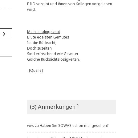
BILD vorgibt und ihnen von Kollegen vorgelesen
wird.
Mein Lieblingszitat
navigate_next
g
Blüte edelsten Gemütes
Ist die Rücksicht;
Doch zuzeiten
Sind erfrischend wie Gewitter
Goldne Rücksichtslosigkeiten.
[Quelle]
(3) Anmerkungen ¹
wvs
zu
Haben Sie SOWAS schon mal gesehen?