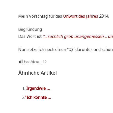
.
Mein Vor­schlag für das
Unwort des Jah­res
2014
.
Begrün­dung:
Das Wort ist
".. sach­lich grob unan­ge­mes­sen .. u
Nun set­ze ich noch einen "
;c)
" dar­un­ter und schon 
Post Views:
119
Ähnliche Artikel
Irgend­wie ....
"
Ich könn­te ....