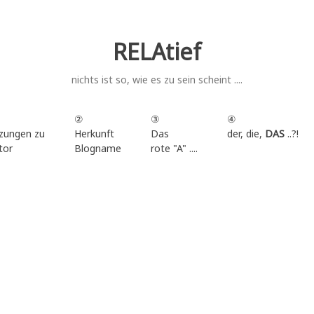
RELAtief
nichts ist so, wie es zu sein scheint ....
②
③
④
zungen zu
Herkunft
Das
der, die,
DAS
..?!
tor
Blogname
rote "A" ....
.