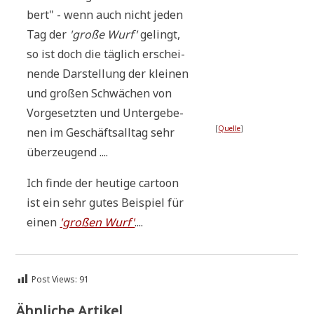
bert" - wenn auch nicht jeden
Tag der
'gro­ße Wurf'
gelingt,
so ist doch die täg­lich erschei­
nen­de Dar­stel­lung der klei­nen
und gro­ßen Schwä­chen von
Vor­ge­setz­ten und Unter­ge­be­
[
Quel­le
]
nen im Geschäfts­all­tag sehr
überzeugend ....
Ich fin­de der heu­ti­ge car­toon
ist ein sehr gutes Bei­spiel für
einen
'gro­ßen Wurf'
....
Post Views:
91
Ähnliche Artikel