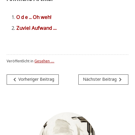
O d e ... Oh weh!
Zuviel Auf­wand ....
Veröffentlicht in
Gesehen ....
Beitragsnavigation
navigate_before
navigate_next
Vorheriger Beitrag
Nächster Beitrag