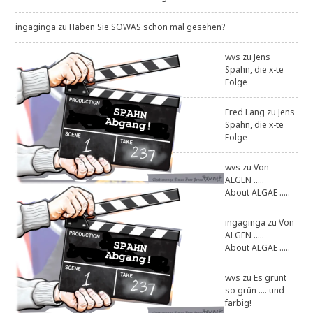
ingaginga
zu
Haben Sie SOWAS schon mal gesehen?
wvs
zu
Jens
Spahn, die x-te
Folge
Fred Lang
zu
Jens
Spahn, die x-te
Folge
wvs
zu
Von
ALGEN .....
About ALGAE .....
ingaginga
zu
Von
ALGEN .....
About ALGAE .....
wvs
zu
Es grünt
so grün .... und
farbig!