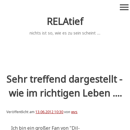
Zum
menu
Inhalt
springen
RELAtief
nichts ist so, wie es zu sein scheint ....
Sehr treffend dargestellt -
wie im richtigen Leben ....
Veröffentlicht am
13.06.2012 10:30
von
wvs
Ich bin ein gro­ßer Fan von "Dil­