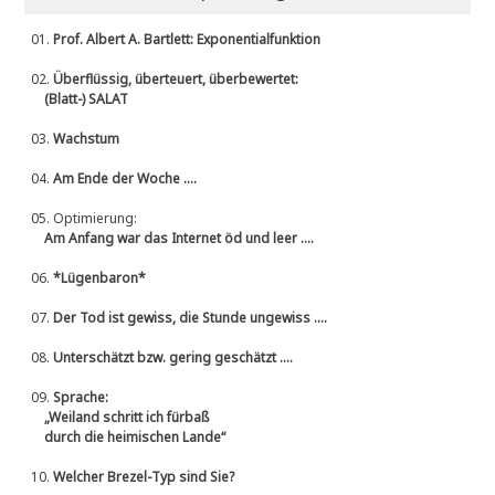
01.
Prof. Albert A. Bartlett: Exponentialfunktion
02.
Überflüssig, überteuert, überbewertet:
(Blatt-) SALAT
03.
Wachstum
04.
Am Ende der Woche ....
05.
Optimierung:
Am Anfang war das Internet öd und leer ....
06.
*Lügenbaron*
07.
Der Tod ist gewiss, die Stunde ungewiss ....
08.
Unterschätzt bzw. gering geschätzt ....
09.
Sprache:
„Weiland schritt ich fürbaß
durch die heimischen Lande“
10.
Welcher Brezel-Typ sind Sie?