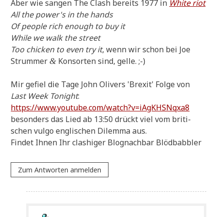
Aber wie san­gen The Clash bereits 1977 in
White riot
All the power's in the hands
Of peo­p­le rich enough to buy it
While we walk the street
Too chicken to even try it
, wenn wir schon bei Joe
Strum­mer
Kon­sor­ten sind, gelle. ;-)
&
Mir gefiel die Tage John Oli­vers 'Brexit' Fol­ge von
Last Week Tonight
:
https://www.youtube.com/watch?v=iAgKHSNqxa8
beson­ders das Lied ab 13:50 drückt viel vom bri­ti­
schen vul­go eng­li­schen Dilem­ma aus.
Fin­det Ihnen Ihr cla­shi­ger Blog­nach­bar Blödbabbler
Zum Antworten anmelden