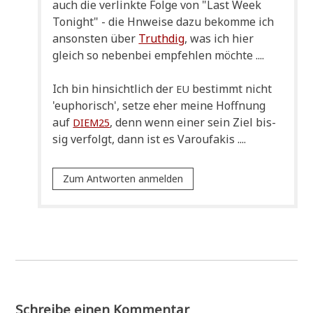
auch die ver­link­te Fol­ge von "Last Week
Tonight" - die Hnwei­se dazu bekom­me ich
anson­sten über
Truth­dig
, was ich hier
gleich so neben­bei emp­feh­len möchte ....
Ich bin hin­sicht­lich der
bestimmt nicht
EU
'eupho­risch', set­ze eher mei­ne Hoff­nung
auf
, denn wenn einer sein Ziel bis­
DIEM25
sig ver­folgt, dann ist es Varoufakis ....
Zum Antworten anmelden
Schreibe einen Kommentar