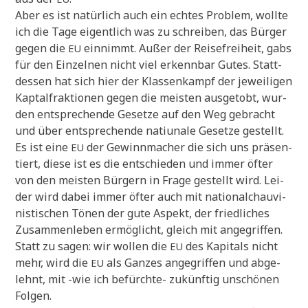
Aber es ist natür­lich auch ein ech­tes Pro­blem, woll­te
ich die Tage eigent­lich was zu schrei­ben, das Bür­ger
gegen die
ein­nimmt. Außer der Rei­se­frei­heit, gabs
EU
für den Ein­zel­nen nicht viel erkenn­bar Gutes. Statt­
des­sen hat sich hier der Klas­sen­kampf der jewei­li­gen
Kap­tal­frak­tio­nen gegen die mei­sten aus­ge­tobt, wur­
den ent­spre­chen­de Geset­ze auf den Weg gebracht
und über ent­spre­chen­de nati­u­na­le Geset­ze gestellt.
Es ist eine
der Gewinn­ma­cher die sich uns prä­sen­
EU
tiert, die­se ist es die ent­schie­den und immer öfter
von den mei­sten Bür­gern in Fra­ge gestellt wird. Lei­
der wird dabei immer öfter auch mit natio­nal­chau­vi­
ni­sti­schen Tönen der gute Aspekt, der fried­li­ches
Zusam­men­le­ben ermög­licht, gleich mit ange­grif­fen.
Statt zu sagen: wir wol­len die
des Kapi­tals nicht
EU
mehr, wird die
als Gan­zes ange­grif­fen und abge­
EU
lehnt, mit -wie ich befürch­te- zukünf­tig unschö­nen
Folgen.