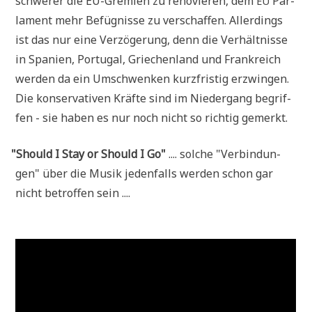
schwe­rer die EU-Gre­mi­en zu reno­vie­ren, dem
Par­
EU
la­ment mehr Befüg­nis­se zu ver­schaf­fen. Aller­dings
ist das nur eine Ver­zö­ge­rung, denn die Ver­hält­nis­se
in Spa­ni­en, Por­tu­gal, Grie­chen­land und Frank­reich
wer­den da ein Umschwen­ken kurz­fri­stig erzwin­gen.
Die kon­ser­va­ti­ven Kräf­te sind im Nie­der­gang begrif­
fen - sie haben es nur noch nicht so rich­tig gemerkt.
"
Should I Stay or Should I Go"
.... sol­che "Ver­bin­dun­
gen" über die Musik jeden­falls wer­den schon gar
nicht betrof­fen sein ....