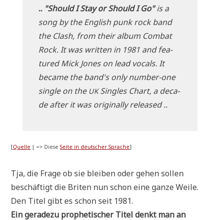
.. "Should I Stay or Should I Go"
is a
song by the Eng­lish punk rock band
the Clash, from their album Com­bat
Rock. It was writ­ten in 1981 and fea­
tured Mick Jones on lead vocals. It
beca­me the band's only num­ber-one
sin­gle on the
Sin­gles Chart, a deca­
UK
de after it was ori­gi­nal­ly released ..
[
Quel­le
| => Die­se
Sei­te in deut­scher Spra­che
]
Tja, die Fra­ge ob sie blei­ben oder gehen sol­len
beschäf­tigt die Bri­ten nun schon eine gan­ze Wei­le.
Den Titel gibt es schon seit 1981.
Ein gera­de­zu pro­phe­ti­scher Titel denkt man an