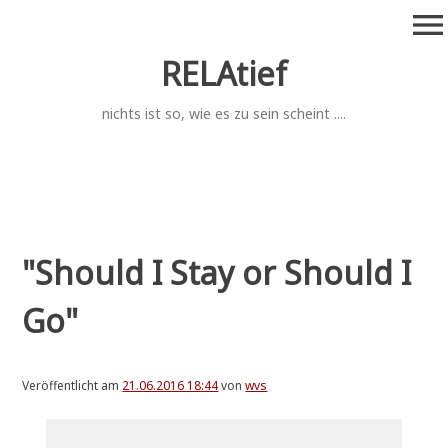
Zum
menu
Inhalt
springen
RELAtief
nichts ist so, wie es zu sein scheint ....
"Should I Stay or Should I
Go"
Veröffentlicht am
21.06.2016 18:44
von
wvs