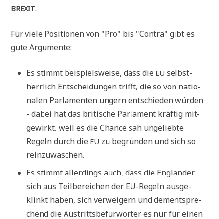
.
BREXIT
Für vie­le Posi­tio­nen von "Pro" bis "Con­tra" gibt es
gute Argumente:
Es stimmt bei­spiels­wei­se, dass die
selbst­
EU
herr­lich Ent­schei­dun­gen trifft, die so von natio­
na­len Par­la­men­ten ungern ent­schie­den wür­den
- dabei hat das bri­ti­sche Par­la­ment kräf­tig mit­
ge­wirkt, weil es die Chan­ce sah unge­lieb­te
Regeln durch die
zu begrün­den und sich so
EU
reinzuwaschen.
Es stimmt aller­dings auch, dass die Eng­län­der
sich aus Teil­be­rei­chen der EU-Regeln aus­ge­
klinkt haben, sich ver­wei­gern und dem­entspre­
chend die Aus­tritts­be­für­wor­ter es nur für einen