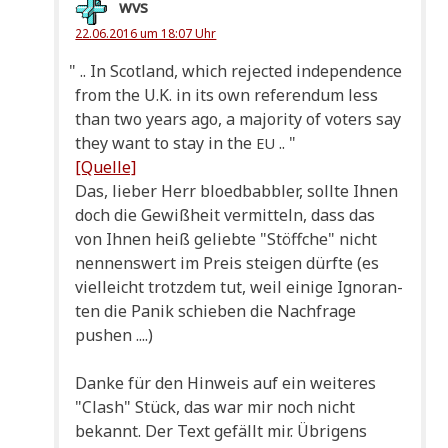
wvs
22.06.2016 um 18:07 Uhr
"
.. In Scot­land, which rejec­ted inde­pen­dence
from the U.K. in its own refe­ren­dum less
than two years ago, a majo­ri­ty of voters say
they want to stay in the
.. "
EU
[Quel­le]
Das, lie­ber Herr bloed­bab­b­ler, soll­te Ihnen
doch die Gewiß­heit ver­mit­teln, dass das
von Ihnen heiß gelieb­te "Stöff­che" nicht
nen­nens­wert im Preis stei­gen dürf­te (es
viel­leicht trotz­dem tut, weil eini­ge Igno­ran­
ten die Panik schie­ben die Nach­fra­ge
pushen ....)
Dan­ke für den Hin­weis auf ein wei­te­res
"Clash" Stück, das war mir noch nicht
bekannt. Der Text gefällt mir. Übri­gens