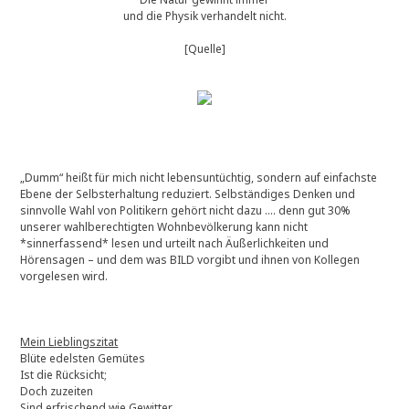
und die Physik verhandelt nicht.
[Quelle]
„Dumm“ heißt für mich nicht lebensuntüchtig, sondern auf einfachste
Ebene der Selbsterhaltung reduziert. Selbständiges Denken und
sinnvolle Wahl von Politikern gehört nicht dazu …. denn gut 30%
unserer wahlberechtigten Wohnbevölkerung kann nicht
*sinnerfassend* lesen und urteilt nach Äußerlichkeiten und
Hörensagen – und dem was BILD vorgibt und ihnen von Kollegen
vorgelesen wird.
Mein Lieblingszitat
Blüte edelsten Gemütes
Ist die Rücksicht;
Doch zuzeiten
Sind erfrischend wie Gewitter