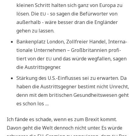
klei­nen Schritt hal­ten sich ganz von Euro­pa zu
lösen. Die
- so sagen die Befür­wor­ter von
EU
außer­halb - wäre bes­ser dran die Eng­län­der
gehen zu lassen.
Ban­ken­platz Lon­don, Zoll­frei­er Han­del, Inter­na­
tio­na­le Unter­neh­men – Groß­bri­tan­ni­en pro­fi­
tiert von der
und das wür­de weg­fal­len, sagen
EU
die Austrittsgegner.
Stär­kung des U.S.-Einflusses sei zu erwar­ten. Da
haben die Aus­tritts­geg­ner bestimt nicht Unrecht,
denn mit dem bri­ti­schen Gesund­heits­we­sen geht
es schon los ....
Ich fän­de es scha­de, wenn es zum Brexit kommt.
Davon geht die Welt den­noch nicht unter. Es wür­de