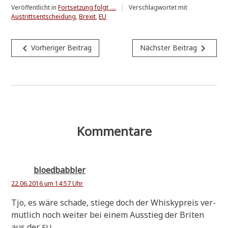
Veröffentlicht in
Fortsetzung folgt ....
Verschlagwortet mit
Austrittsentscheidung
,
Brexit
,
EU
Beitragsnavigation
navigate_before
navigate_next
Vorheriger Beitrag
Nächster Beitrag
Kommentare
bloedbabbler
22.06.2016 um 14:57 Uhr
Tjo, es wäre scha­de, stie­ge doch der Whis­ky­preis ver­
mut­lich noch wei­ter bei einem Aus­stieg der Bri­ten
aus der
.
EU