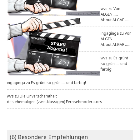
wvs
zu
Von
ALGEN .....
About ALGAE .....
ingaginga
zu
Von
ALGEN .....
About ALGAE .....
wvs
zu
Es grünt
so grün .... und
farbig!
ingaginga
zu
Es grünt so grün .... und farbig!
wvs
zu
Die Unverschämtheit
des ehemaligen (zweitklassigen) Fernsehmoderators
(6) Besondere Empfehlungen