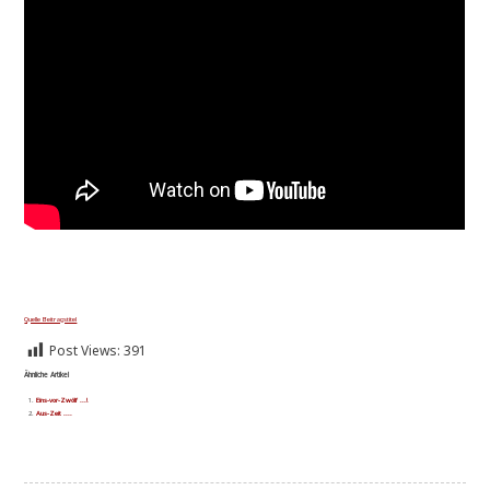
Quel­le Beitragstitel
Post Views:
391
Ähnliche Artikel
Eins-vor-Zwölf ...!
Aus-Zeit ....