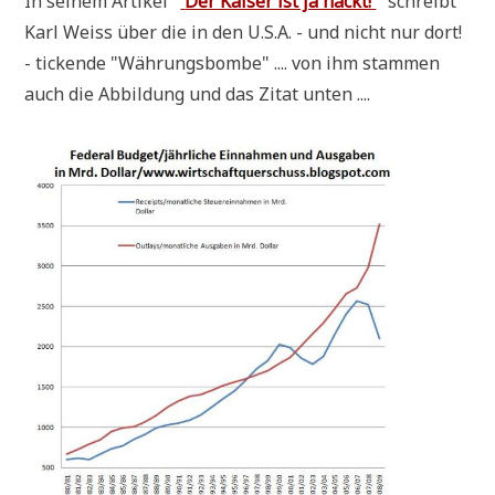
In sei­nem Arti­kel "
'
Der Kai­ser ist ja nackt!'
" schreibt
Karl Weiss über die in den U.S.A. - und nicht nur dort!
- ticken­de "Wäh­rungs­bom­be" .... von ihm stam­men
auch die Abbil­dung und das Zitat unten ....