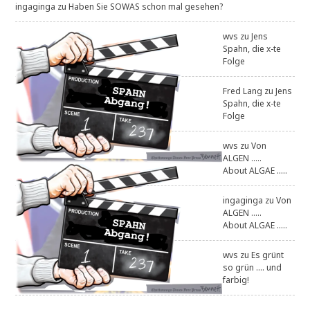
ingaginga
zu
Haben Sie SOWAS schon mal gesehen?
wvs
zu
Jens
Spahn, die x-te
Folge
Fred Lang
zu
Jens
Spahn, die x-te
Folge
wvs
zu
Von
ALGEN .....
About ALGAE .....
ingaginga
zu
Von
ALGEN .....
About ALGAE .....
wvs
zu
Es grünt
so grün .... und
farbig!