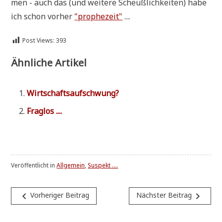
men - auch das (und wei­te­re Scheuß­lich­kei­ten) habe
ich schon vor­her
"pro­phe­zeit"
....
Post Views:
393
Ähnliche Artikel
Wirt­schafts­auf­schwung?
Frag­los ....
Veröffentlicht in
Allgemein
,
Suspekt ....
Beitragsnavigation
navigate_before
navigate_next
Vorheriger Beitrag
Nächster Beitrag