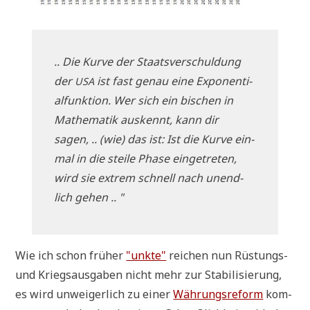
.. Die Kur­ve der Staats­ver­schul­dung
der
ist fast genau eine Expo­nen­ti­
USA
al­funk­ti­on. Wer sich ein bischen in
Mathe­ma­tik aus­kennt, kann dir
sagen, .. (wie) das ist: Ist die Kur­ve ein­
mal in die stei­le Pha­se ein­ge­tre­ten,
wird sie extrem schnell nach unend­
lich gehen .. "
Wie ich schon frü­her
"unk­te"
rei­chen nun Rüstungs-
und Kriegs­aus­ga­ben nicht mehr zur Sta­bi­li­sie­rung,
es wird unwei­ger­lich zu einer
Wäh­rungs­re­form
kom­