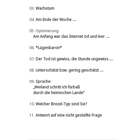
03.
Wachstum
04.
Am Ende der Woche ....
05.
Optimierung:
Am Anfang war das Internet öd und leer ....
06.
*Lügenbaron*
07.
Der Tod ist gewiss, die Stunde ungewiss ....
08.
Unterschätzt bzw. gering geschätzt ....
09.
Sprache:
„Weiland schritt ich fürbaß
durch die heimischen Lande“
10.
Welcher Brezel-Typ sind Sie?
11.
Antwort auf eine nicht gestellte Frage