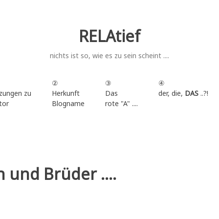
RELAtief
nichts ist so, wie es zu sein scheint ....
②
③
④
zungen zu
Herkunft
Das
der, die,
DAS
..?!
tor
Blogname
rote "A" ....
.
 und Brüder ....