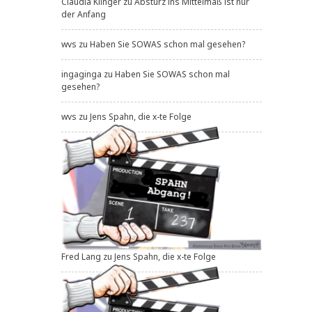
Claudia Klinger
zu
Absturz ins Mittelmaß ist nur
der Anfang
wvs
zu
Haben Sie SOWAS schon mal gesehen?
ingaginga
zu
Haben Sie SOWAS schon mal
gesehen?
wvs
zu
Jens Spahn, die x-te Folge
Fred Lang
zu
Jens Spahn, die x-te Folge