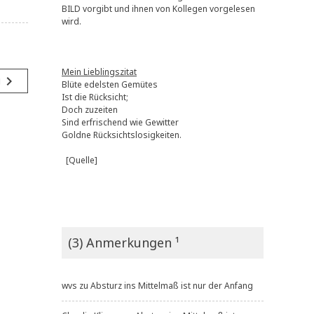
BILD vorgibt und ihnen von Kollegen vorgelesen
wird.
Mein Lieblingszitat
navigate_next
g
Blüte edelsten Gemütes
Ist die Rücksicht;
Doch zuzeiten
Sind erfrischend wie Gewitter
Goldne Rücksichtslosigkeiten.
[Quelle]
(3) Anmerkungen ¹
wvs
zu
Absturz ins Mittelmaß ist nur der Anfang