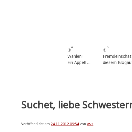
Zum
Inhalt
springen
a
b
①
①
Wählen!
Fremdeinschät
Ein Appell ....
diesem Blogau
Suchet, liebe Schwestern
Veröffentlicht am
24.11.2012 09:54
von
wvs