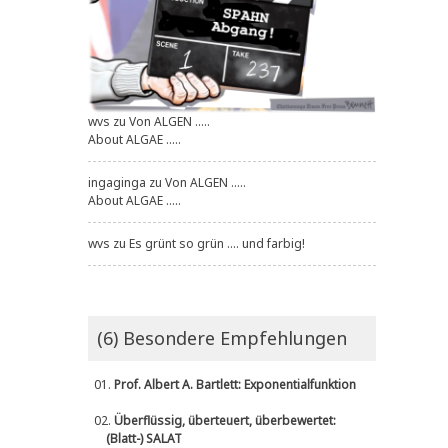
wvs
zu
Von ALGEN .....
About ALGAE .....
ingaginga
zu
Von ALGEN .....
About ALGAE .....
wvs
zu
Es grünt so grün .... und farbig!
(6) Besondere Empfehlungen
01.
Prof. Albert A. Bartlett: Exponentialfunktion
02.
Überflüssig, überteuert, überbewertet:
(Blatt-) SALAT