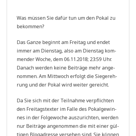
Was müs­sen Sie dafür tun um den Pokal zu
bekommen?
Das Gan­ze beginnt am Frei­tag und endet
immer am Diens­tag, also am Diens­tag kom­
men­der Woche, dem 06.11.2018; 23:59 Uhr.
Danach wer­den kei­ne Bei­trä­ge mehr ange­
nom­men. Am Mitt­woch erfolgt die Sie­ger­eh­
rung und der Pokal wird wei­ter gereicht.
Da Sie sich mit der Teil­nah­me ver­pflich­ten
den Frei­tags­tex­ter im Fal­le des Pokal­ge­win­
nes in der Fol­ge­wo­che aus­zu­rich­ten, wer­den
nur Bei­trä­ge ange­nom­men die mit einer gül­
ti­gen Blog­adres­se ver­se­hen sind. Sie kön­nen