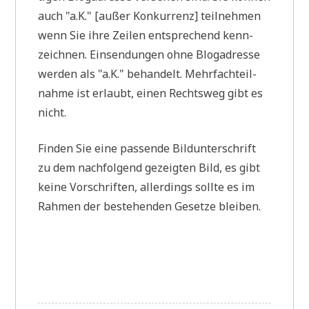
auch "a.K." [außer Kon­kur­renz] teil­neh­men
wenn Sie ihre Zei­len ent­spre­chend kenn­
zeich­nen. Ein­sen­dun­gen ohne Blog­adres­se
wer­den als "a.K." behan­delt. Mehr­fach­teil­
nah­me ist erlaubt, einen Rechts­weg gibt es
nicht.
Fin­den Sie eine pas­sen­de Bild­un­ter­schrift
zu dem nach­fol­gend gezeig­ten Bild, es gibt
kei­ne Vor­schrif­ten, aller­dings soll­te es im
Rah­men der bestehen­den Geset­ze bleiben.