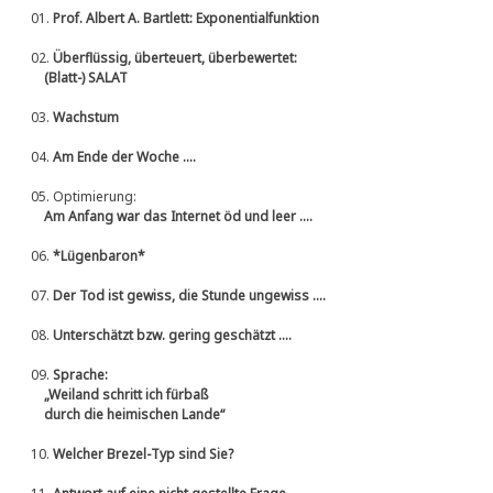
01.
Prof. Albert A. Bartlett: Exponentialfunktion
02.
Überflüssig, überteuert, überbewertet:
(Blatt-) SALAT
03.
Wachstum
04.
Am Ende der Woche ....
05.
Optimierung:
Am Anfang war das Internet öd und leer ....
06.
*Lügenbaron*
07.
Der Tod ist gewiss, die Stunde ungewiss ....
08.
Unterschätzt bzw. gering geschätzt ....
09.
Sprache:
„Weiland schritt ich fürbaß
durch die heimischen Lande“
10.
Welcher Brezel-Typ sind Sie?