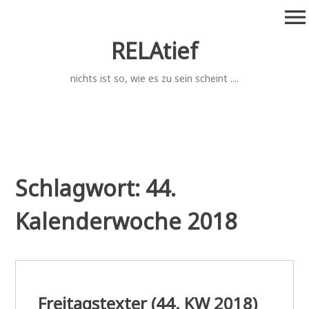
Zum
menu
Inhalt
springen
RELAtief
nichts ist so, wie es zu sein scheint ....
Schlagwort:
44.
Kalenderwoche 2018
Freitagstexter (44. KW 2018)