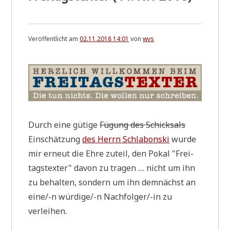
Veröffentlicht am
02.11.2018 14:01
von
wvs
Durch eine güti­ge
Fügung des Schick­sals
Ein­schät­zung
des Herrn Schla­bon­ski
wur­de
mir erneut die Ehre zuteil, den Pokal "Frei­
tags­tex­ter" davon zu tra­gen .... nicht um ihn
zu behal­ten, son­dern um ihn dem­nächst an
eine/-n wür­di­ge/-n Nach­fol­ger/-in zu
verleihen.