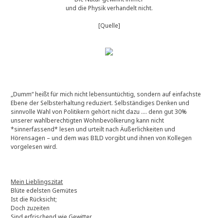
und die Physik verhandelt nicht.
[Quelle]
„Dumm“ heißt für mich nicht lebensuntüchtig, sondern auf einfachste
Ebene der Selbsterhaltung reduziert. Selbständiges Denken und
sinnvolle Wahl von Politikern gehört nicht dazu …. denn gut 30%
unserer wahlberechtigten Wohnbevölkerung kann nicht
*sinnerfassend* lesen und urteilt nach Äußerlichkeiten und
Hörensagen – und dem was BILD vorgibt und ihnen von Kollegen
vorgelesen wird.
Mein Lieblingszitat
Blüte edelsten Gemütes
Ist die Rücksicht;
Doch zuzeiten
Sind erfrischend wie Gewitter