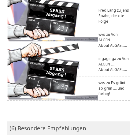
Fred Lang
zu
Jens
Spahn, die x-te
Folge
wvs
zu
Von
ALGEN .....
About ALGAE .....
ingaginga
zu
Von
ALGEN .....
About ALGAE .....
wvs
zu
Es grünt
so grün .... und
farbig!
(6) Besondere Empfehlungen