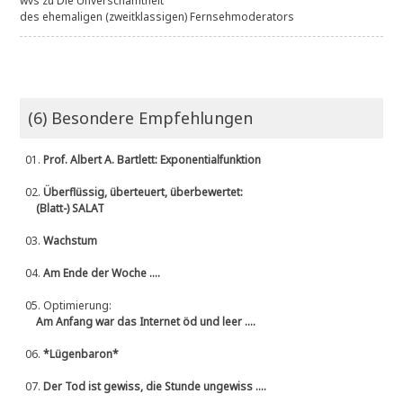
wvs
zu
Die Unverschämtheit
des ehemaligen (zweitklassigen) Fernsehmoderators
(6) Besondere Empfehlungen
01.
Prof. Albert A. Bartlett: Exponentialfunktion
02.
Überflüssig, überteuert, überbewertet:
(Blatt-) SALAT
03.
Wachstum
04.
Am Ende der Woche ....
05.
Optimierung:
Am Anfang war das Internet öd und leer ....
06.
*Lügenbaron*
07.
Der Tod ist gewiss, die Stunde ungewiss ....