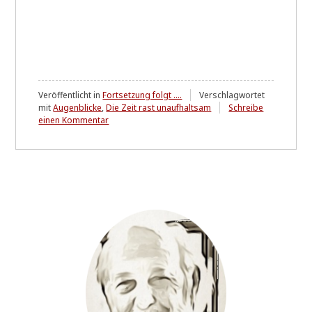
Veröffentlicht in
Fortsetzung folgt ....
Verschlagwortet
mit
Augenblicke
,
Die Zeit rast unaufhaltsam
Schreibe
zu
einen Kommentar
Wahre,
(fast)
geflügelte
Worte
....
(II)