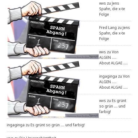
wvs
zu
Jens
Spahn, die x-te
Folge
Fred Lang
zu
Jens
Spahn, die x-te
Folge
wvs
zu
Von
ALGEN .....
About ALGAE .....
ingaginga
zu
Von
ALGEN .....
About ALGAE .....
wvs
zu
Es grünt
so grün .... und
farbig!
ingaginga
zu
Es grünt so grün .... und farbig!