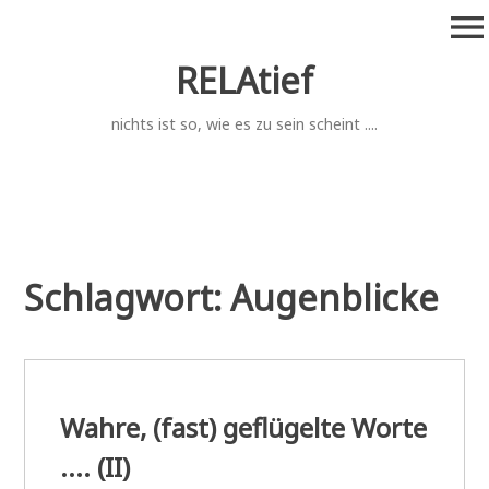
Zum
menu
Inhalt
springen
RELAtief
nichts ist so, wie es zu sein scheint ....
Schlagwort:
Augenblicke
Wahre, (fast) geflügelte Worte
.... (II)