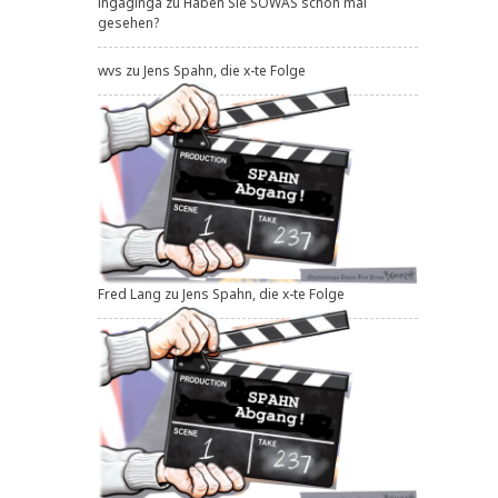
ingaginga
zu
Haben Sie SOWAS schon mal
gesehen?
wvs
zu
Jens Spahn, die x-te Folge
Fred Lang
zu
Jens Spahn, die x-te Folge