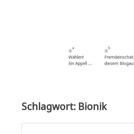
Zum
Inhalt
springen
a
b
①
①
Wählen!
Fremdeinschät
Ein Appell ....
diesem Blogau
Schlagwort:
Bionik