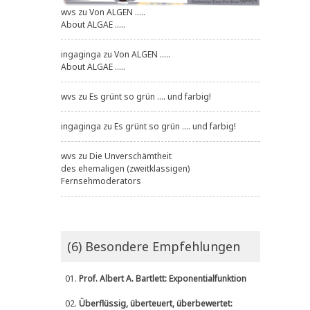
wvs
zu
Von ALGEN .....
About ALGAE .....
ingaginga
zu
Von ALGEN .....
About ALGAE .....
wvs
zu
Es grünt so grün .... und farbig!
ingaginga
zu
Es grünt so grün .... und farbig!
wvs
zu
Die Unverschämtheit
des ehemaligen (zweitklassigen)
Fernsehmoderators
(6) Besondere Empfehlungen
01.
Prof. Albert A. Bartlett: Exponentialfunktion
02.
Überflüssig, überteuert, überbewertet: