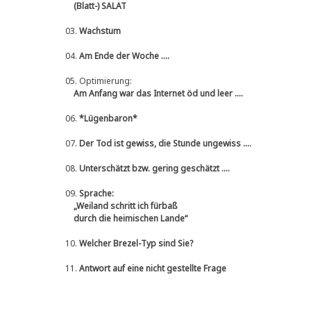
(Blatt-) SALAT
03.
Wachstum
04.
Am Ende der Woche ....
05.
Optimierung:
Am Anfang war das Internet öd und leer ....
06.
*Lügenbaron*
07.
Der Tod ist gewiss, die Stunde ungewiss ....
08.
Unterschätzt bzw. gering geschätzt ....
09.
Sprache:
„Weiland schritt ich fürbaß
durch die heimischen Lande“
10.
Welcher Brezel-Typ sind Sie?
11.
Antwort auf eine nicht gestellte Frage