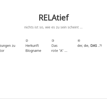
RELAtief
nichts ist so, wie es zu sein scheint ....
②
③
④
zungen zu
Herkunft
Das
der, die,
DAS
..?!
tor
Blogname
rote "A" ....
.