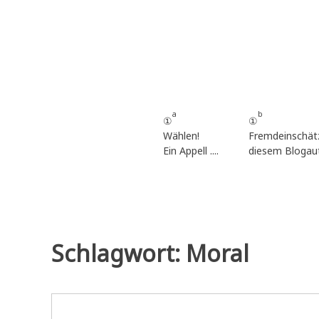
Zum
Inhalt
springen
a
b
①
①
Wählen!
Fremdeinschät
Ein Appell ....
diesem Blogau
Schlagwort:
Moral