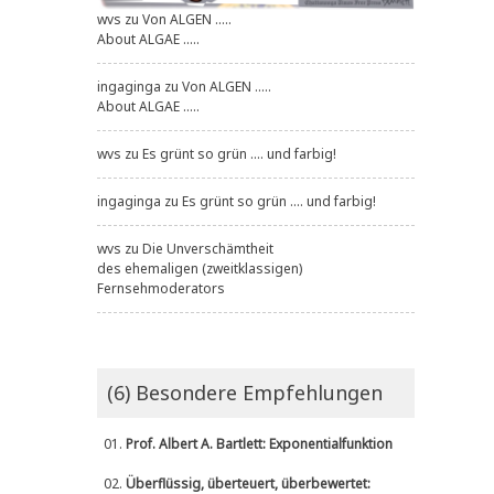
wvs
zu
Von ALGEN .....
About ALGAE .....
ingaginga
zu
Von ALGEN .....
About ALGAE .....
wvs
zu
Es grünt so grün .... und farbig!
ingaginga
zu
Es grünt so grün .... und farbig!
wvs
zu
Die Unverschämtheit
des ehemaligen (zweitklassigen)
Fernsehmoderators
(6) Besondere Empfehlungen
01.
Prof. Albert A. Bartlett: Exponentialfunktion
02.
Überflüssig, überteuert, überbewertet: