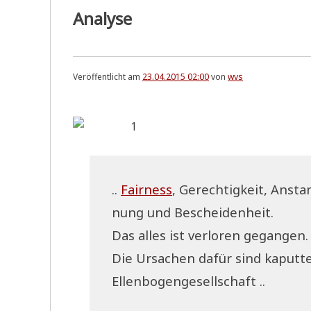
Analyse
Veröffentlicht am
23.04.2015 02:00
von
wvs
..
Fair­ness
, Gerech­tig­keit, Ansta
nung und Bescheidenheit.
Das alles ist ver­lo­ren gegangen.
Die Ursa­chen dafür sind kaput­te 
Ellenbogengesellschaft ..