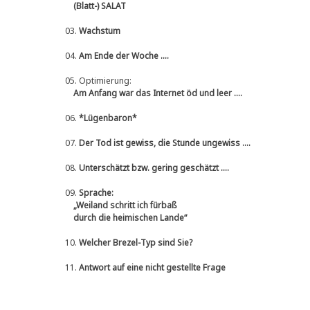
(Blatt-) SALAT
03.
Wachstum
04.
Am Ende der Woche ....
05.
Optimierung:
Am Anfang war das Internet öd und leer ....
06.
*Lügenbaron*
07.
Der Tod ist gewiss, die Stunde ungewiss ....
08.
Unterschätzt bzw. gering geschätzt ....
09.
Sprache:
„Weiland schritt ich fürbaß
durch die heimischen Lande“
10.
Welcher Brezel-Typ sind Sie?
11.
Antwort auf eine nicht gestellte Frage