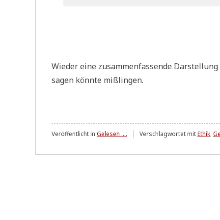
Wie­der eine zusam­men­fas­sen­de Dar­stel­lung d
sagen könn­te mißlingen.
Veröffentlicht in
Gelesen ....
Verschlagwortet mit
Ethik
,
Ge