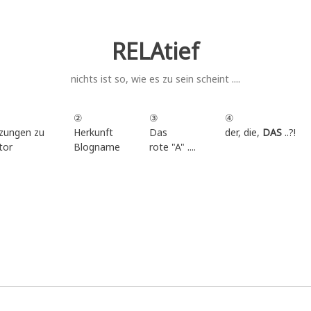
RELAtief
nichts ist so, wie es zu sein scheint ....
②
③
④
zungen zu
Herkunft
Das
der, die,
DAS
..?!
tor
Blogname
rote "A" ....
.