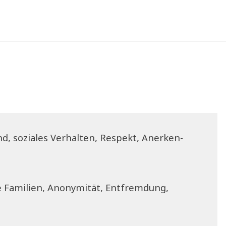
.
nd, sozia­les Ver­hal­ten, Respekt, Aner­ken­
Fami­li­en, Anony­mi­tät, Ent­frem­dung,