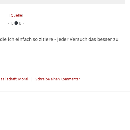
[
Quel­le
]
・ 
 ・
ie ich ein­fach so zitie­re - jeder Ver­such das bes­ser zu
zu
sellschaft
,
Moral
Schreibe einen Kommentar
Analyse