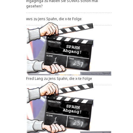
ingaginga
zu
Haben Sie SOWAS schon mal
gesehen?
wvs
zu
Jens Spahn, die x-te Folge
Fred Lang
zu
Jens Spahn, die x-te Folge