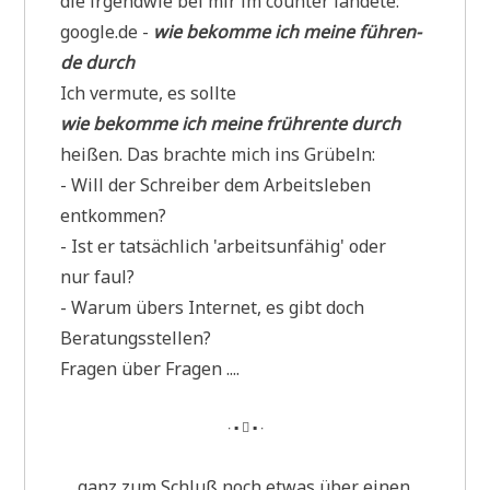
die irgend­wie bei mir im coun­ter landete:
google.de -
wie bekom­me ich mei­ne füh­ren­
de durch
Ich ver­mu­te, es sollte
wie bekom­me ich mei­ne früh­ren­te durch
hei­ßen. Das brach­te mich ins Grübeln:
- Will der Schrei­ber dem Arbeits­le­ben
entkommen?
- Ist er tat­säch­lich 'arbeits­un­fä­hig' oder
nur faul?
- War­um übers Inter­net, es gibt doch
Beratungsstellen?
Fra­gen über Fragen ....
∙ ▪  ▪ ∙
.... ganz zum Schluß noch etwas über einen