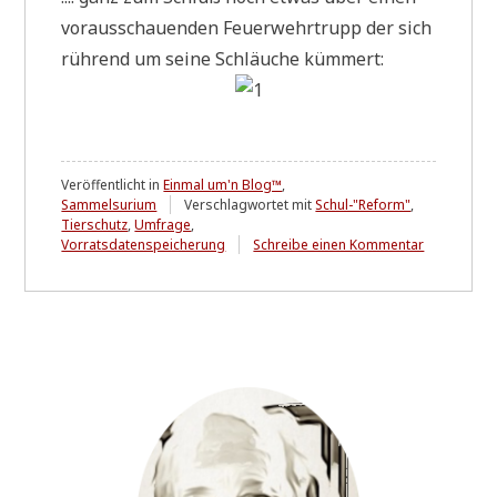
vor­aus­schau­en­den Feu­er­wehr­trupp der sich
rüh­rend um sei­ne Schläu­che kümmert:
Veröffentlicht in
Einmal um'n Blog™
,
Sammelsurium
Verschlagwortet mit
Schul-"Reform"
,
Tierschutz
,
Umfrage
,
zu
Vorratsdatenspeicherung
Schreibe einen Kommentar
Sammelsur
VII