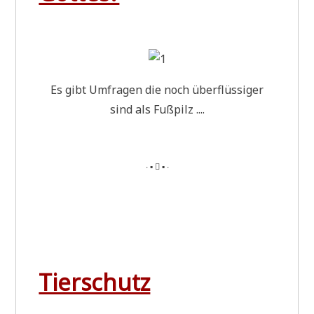
Es gibt Umfra­gen die noch über­flüs­si­ger
sind als Fußpilz ....
∙ ▪  ▪ ∙
Tierschutz