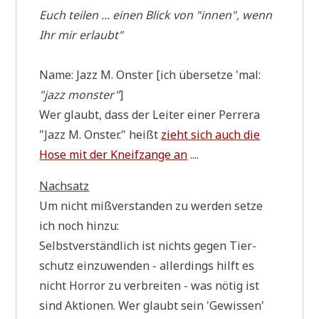
Euch tei­len ... einen Blick von "innen", wenn
Ihr mir erlaubt"
Name: Jazz M. Onster [ich über­set­ze 'mal:
"jazz mon­ster"
]
Wer glaubt, dass der Lei­ter einer Per­rera
"Jazz M. Onster." heißt
zieht sich auch die
Hose mit der Kneif­zan­ge an
....
Nach­satz
Um nicht miß­ver­stan­den zu wer­den set­ze
ich noch hinzu:
Selbst­ver­ständ­lich ist nichts gegen Tier­
schutz ein­zu­wen­den - aller­dings hilft es
nicht Hor­ror zu ver­brei­ten - was nötig ist
sind Aktio­nen. Wer glaubt sein 'Gewis­sen'