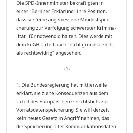
Die SPD-Innen­mi­ni­ster bekräf­tig­ten in
einer "Ber­li­ner Erklä­rung" ihre Posi­ti­on,
dass sie "eine ange­mes­se­ne Min­dest­spei­
che­rung zur Ver­fol­gung schwer­ster Kri­mi­na­
li­tät" für not­wen­dig hal­ten. Dies wer­de mit
dem EuGH-Urteil auch "nicht grund­sätz­lich
als rechts­wid­rig" angesehen.
∙ ▪  ▪ ∙
".. Die Bun­des­re­gie­rung hat mitt­ler­wei­le
erklärt, sie zie­he Kon­se­quen­zen aus dem
Urteil des Euro­päi­schen Gerichts­hofs zur
Vor­rats­da­ten­spei­che­rung. Sie will der­zeit
kein neu­es Gesetz in Angriff neh­men, das
die Spei­che­rung aller Kom­mu­ni­ka­ti­ons­da­ten