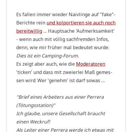
Es fal­len immer wie­der Naï­v­lin­ge auf "fake"-
Berichte rein
und kol­por­tie­ren sie auch noch
bereit­wil­lig
.... Haupt­sa­che 'Auf­merk­sam­keit'
- wenn auch mit völ­lig sach­frem­den Infos,
denn, wie mir frü­her mal bedeu­tet wur­de:
Dies ist ein Camping-Forum.
Es zeigt aber auch, wie die
Mode­ra­to­ren
'ticken' und dass mit zwei­er­lei Maß gemes­
sen wird: Wer 'genehm' ist darf sowas ....
"Brief eines Arbei­ters aus einer Per­rera
(Tötungs­sta­ti­on)"
Ich glau­be, unse­re Gesell­schaft braucht
einen Weckruf!
Als Lei­ter einer Per­rera wer­de ich etwas mit