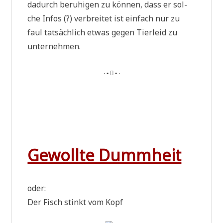
dadurch beru­hi­gen zu kön­nen, dass er sol­
che Infos (?) ver­brei­tet ist ein­fach nur zu
faul tat­säch­lich etwas gegen Tier­leid zu
unternehmen.
∙ ▪  ▪ ∙
Gewollte Dummheit
oder:
Der Fisch stinkt vom Kopf