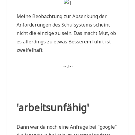
Mei­ne Beob­ach­tung zur Absen­kung der
Anfor­de­run­gen des Schul­sy­stems scheint
nicht die ein­zi­ge zu sein. Das macht Mut, ob
es aller­dings zu etwas Bes­se­rem führt ist
zweifelhaft.
∙ ▪  ▪ ∙
'arbeitsunfähig'
Dann war da noch eine Anfra­ge bei "goog­le"