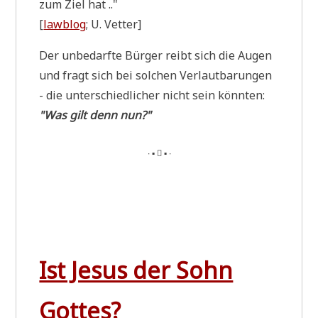
zum Ziel hat .."
[
law­blog
; U. Vetter]
Der unbe­darf­te Bür­ger reibt sich die Augen
und fragt sich bei sol­chen Ver­laut­ba­run­gen
- die unter­schied­li­cher nicht sein könn­ten:
"Was gilt denn nun?"
∙ ▪  ▪ ∙
Ist Jesus der Sohn
Gottes?