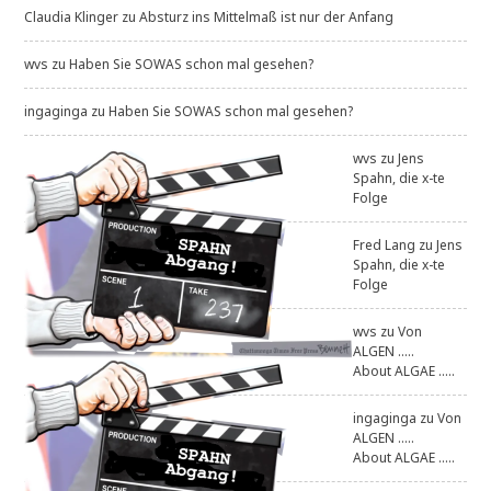
Claudia Klinger
zu
Absturz ins Mittelmaß ist nur der Anfang
wvs
zu
Haben Sie SOWAS schon mal gesehen?
ingaginga
zu
Haben Sie SOWAS schon mal gesehen?
wvs
zu
Jens
Spahn, die x-te
Folge
Fred Lang
zu
Jens
Spahn, die x-te
Folge
wvs
zu
Von
ALGEN .....
About ALGAE .....
ingaginga
zu
Von
ALGEN .....
About ALGAE .....