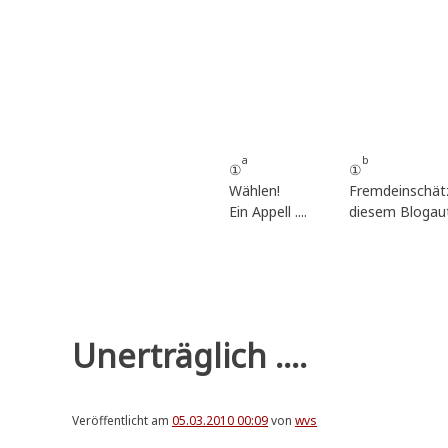
Zum
Inhalt
springen
a
b
①
①
Wählen!
Fremdeinschät
Ein Appell ....
diesem Blogau
Unerträglich ....
Veröffentlicht am
05.03.2010 00:09
von
wvs