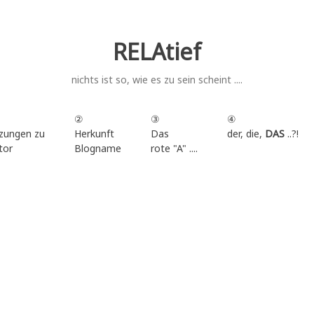
RELAtief
nichts ist so, wie es zu sein scheint ....
②
③
④
zungen zu
Herkunft
Das
der, die,
DAS
..?!
tor
Blogname
rote "A" ....
.