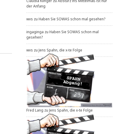
Claudia Klinger
zu
Absturz ins Mittelmaß ist nur
der Anfang
wvs
zu
Haben Sie SOWAS schon mal gesehen?
ingaginga
zu
Haben Sie SOWAS schon mal
gesehen?
wvs
zu
Jens Spahn, die x-te Folge
Fred Lang
zu
Jens Spahn, die x-te Folge