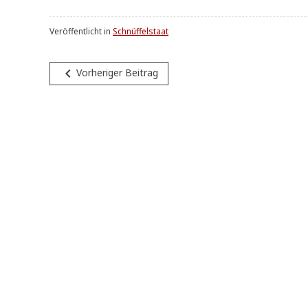
Veröffentlicht in
Schnüffelstaat
Beitragsnavigation
navigate_before
Vorheriger Beitrag