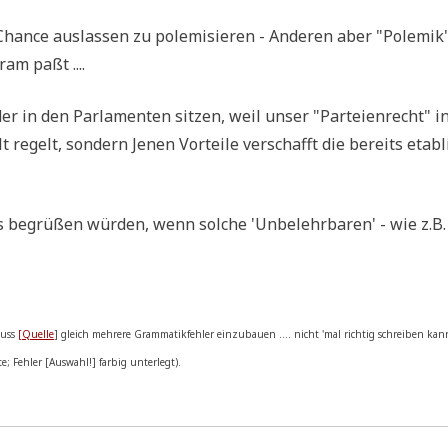
 Chan­ce aus­las­sen zu pole­mi­sie­ren - Ande­ren aber "Pole­mik
am paßt ....
r in den Par­la­men­ten sit­zen, weil unser "Par­tei­en­recht" i
lt regelt, son­dern Jenen Vor­tei­le ver­schafft die bereits eta­bl
s begrü­ßen wür­den, wenn sol­che 'Unbe­lehr­ba­ren' - wie z.B
auss
[Quel­le
] gleich meh­re­re Gram­ma­tik­feh­ler ein­zu­bau­en .... nicht 'mal rich­tig schrei­ben kan
e; Feh­ler [Aus­wahl!] far­big unterlegt).