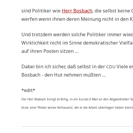
sind Poli­ti­ker wie
Herr Bos­bach
, die selbst kei­ne
wer­fen wenn ihnen deren Mei­nung nicht in den Kr
Und trotz­dem wer­den sol­che Poli­ti­ker immer wie­de
Wirk­lich­keit nicht im Sin­ne demo­kra­ti­scher Viel­fa
auf ihren Posten sitzen ....
Dabei bin ich sicher, daß selbst in der
Vie­le e
CDU
Bos­bach - den Hut neh­men müßten ....
*edit*
Der Herr Bos­bach bringt es fer­tig, in ein kur­zes E-Mail an den Abge­ord­ne­ten T
(bzw. eine 'Per­son sei­nes Ver­trau­ens', der er die Arbeit über­tra­gen haben könn­t