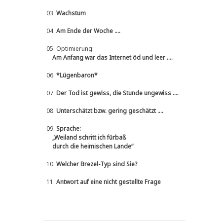
03.
Wachstum
04.
Am Ende der Woche ....
05.
Optimierung:
Am Anfang war das Internet öd und leer ....
06.
*Lügenbaron*
07.
Der Tod ist gewiss, die Stunde ungewiss ....
08.
Unterschätzt bzw. gering geschätzt ....
09.
Sprache:
„Weiland schritt ich fürbaß
durch die heimischen Lande“
10.
Welcher Brezel-Typ sind Sie?
11.
Antwort auf eine nicht gestellte Frage