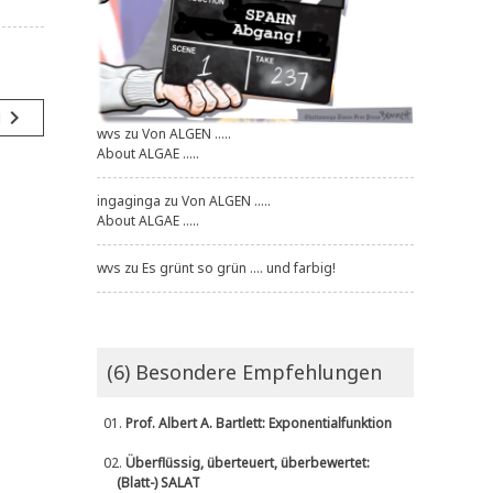
navigate_next
g
wvs
zu
Von ALGEN .....
About ALGAE .....
ingaginga
zu
Von ALGEN .....
About ALGAE .....
wvs
zu
Es grünt so grün .... und farbig!
(6) Besondere Empfehlungen
01.
Prof. Albert A. Bartlett: Exponentialfunktion
02.
Überflüssig, überteuert, überbewertet:
(Blatt-) SALAT