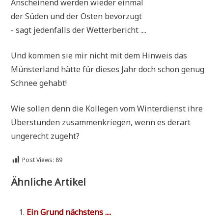
Anschei­nend wer­den wie­der einmal
der Süden und der Osten bevorzugt
- sagt jeden­falls der Wetterbericht ....
Und kom­men sie mir nicht mit dem Hin­weis das
Mün­ster­land hät­te für die­ses Jahr doch schon genug
Schnee gehabt!
Wie sol­len denn die Kol­le­gen vom Win­ter­dienst ihre
Über­stun­den zusam­men­krie­gen, wenn es der­art
unge­recht zugeht?
Post Views:
89
Ähnliche Artikel
Ein Grund nächstens ....