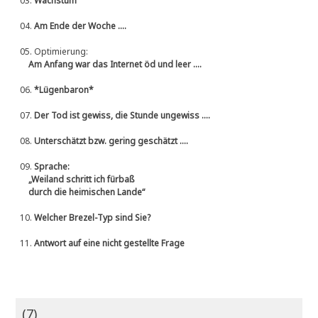
03.
Wachstum
04.
Am Ende der Woche ....
05.
Optimierung:
Am Anfang war das Internet öd und leer ....
06.
*Lügenbaron*
07.
Der Tod ist gewiss, die Stunde ungewiss ....
08.
Unterschätzt bzw. gering geschätzt ....
09.
Sprache:
„Weiland schritt ich fürbaß
durch die heimischen Lande“
10.
Welcher Brezel-Typ sind Sie?
11.
Antwort auf eine nicht gestellte Frage
(7)