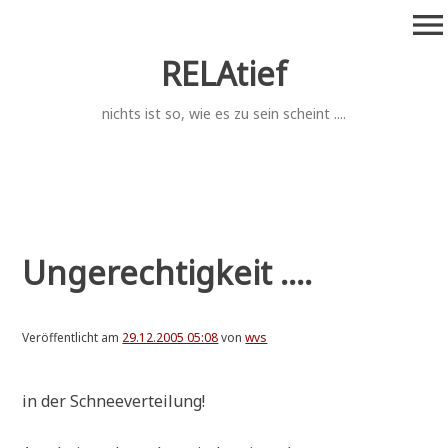
Zum
menu
Inhalt
springen
RELAtief
nichts ist so, wie es zu sein scheint ....
Ungerechtigkeit ....
Veröffentlicht am
29.12.2005 05:08
von
wvs
in der Schneeverteilung!