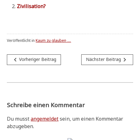
Zivi­li­sa­ti­on?
Veröffentlicht in
Kaum zu glauben ....
Beitragsnavigation
navigate_before
navigate_next
Vorheriger Beitrag
Nächster Beitrag
Schreibe einen Kommentar
Du musst
angemeldet
sein, um einen Kommentar
abzugeben.