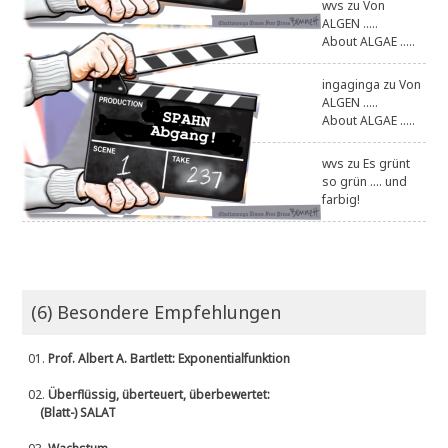
wvs
zu
Von
ALGEN .....
About ALGAE .....
ingaginga
zu
Von
ALGEN .....
About ALGAE .....
wvs
zu
Es grünt
so grün .... und
farbig!
(6) Besondere Empfehlungen
01.
Prof. Albert A. Bartlett: Exponentialfunktion
02.
Überflüssig, überteuert, überbewertet:
(Blatt-) SALAT